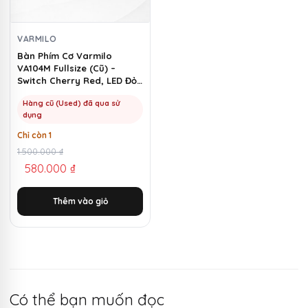
VARMILO
Bàn Phím Cơ Varmilo
VA104M Fullsize (Cũ) –
Switch Cherry Red, LED Đỏ |
MKShop
Hàng cũ (Used) đã qua sử
dụng
Chỉ còn 1
Giá
Giá
1.500.000
₫
580.000
₫
gốc
hiện
là:
tại
Thêm vào giỏ
1.500.000 ₫.
là:
580.000 ₫.
Có thể bạn muốn đọc