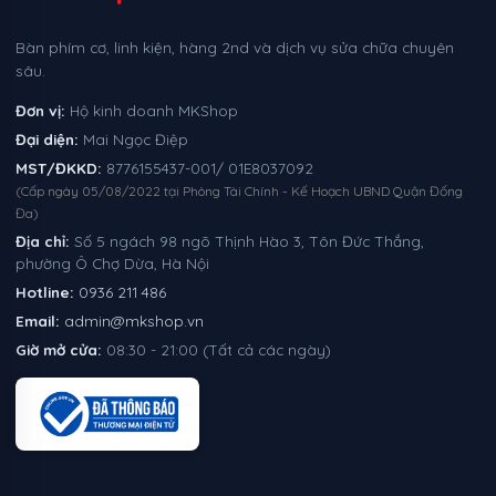
Bàn phím cơ, linh kiện, hàng 2nd và dịch vụ sửa chữa chuyên
sâu.
Đơn vị:
Hộ kinh doanh MKShop
Đại diện:
Mai Ngọc Điệp
MST/ĐKKD:
8776155437-001/ 01E8037092
(Cấp ngày 05/08/2022 tại Phòng Tài Chính - Kế Hoạch UBND Quận Đống
Đa)
Địa chỉ:
Số 5 ngách 98 ngõ Thịnh Hào 3, Tôn Đức Thắng,
phường Ô Chợ Dừa, Hà Nội
Hotline:
0936 211 486
Email:
admin@mkshop.vn
Giờ mở cửa:
08:30 - 21:00 (Tất cả các ngày)