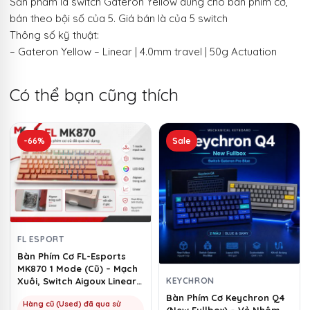
Sản phẩm là switch Gateron Yellow dùng cho bàn phím cơ,
bán theo bội số của 5. Giá bán là của 5 switch
Thông số kỹ thuật:
– Gateron Yellow – Linear | 4.0mm travel | 50g Actuation
Có thể bạn cũng thích
Sản
-66%
Sale
phẩm
này
có
nhiều
biến
thể.
FL ESPORT
Các
Bàn Phím Cơ FL-Esports
tùy
MK870 1 Mode (Cũ) – Mạch
chọn
KEYCHRON
Xuôi, Switch Aigoux Linear |
MKShop
có
Bàn Phím Cơ Keychron Q4
Hàng cũ (Used) đã qua sử
(New Fullbox) – Vỏ Nhôm