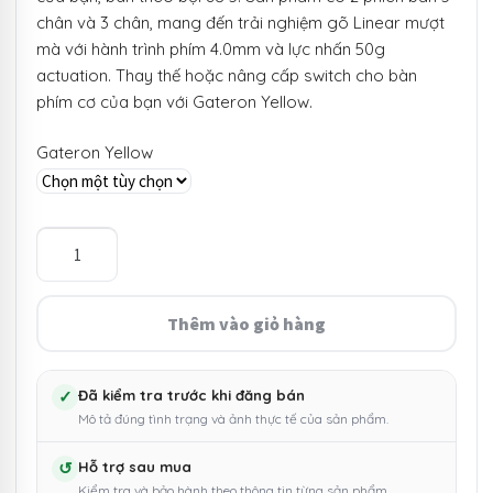
chân và 3 chân, mang đến trải nghiệm gõ Linear mượt
mà với hành trình phím 4.0mm và lực nhấn 50g
actuation. Thay thế hoặc nâng cấp switch cho bàn
phím cơ của bạn với Gateron Yellow.
Gateron Yellow
5
Switch
Gateron
Yellow
Thêm vào giỏ hàng
cho
bàn
phím
✓
Đã kiểm tra trước khi đăng bán
Mô tả đúng tình trạng và ảnh thực tế của sản phẩm.
cơ
số
↺
Hỗ trợ sau mua
lượng
Kiểm tra và bảo hành theo thông tin từng sản phẩm.