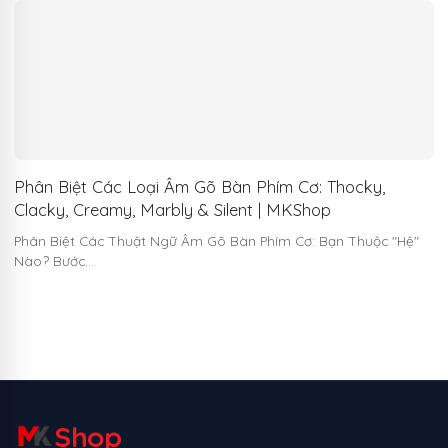
Phân Biệt Các Loại Âm Gõ Bàn Phím Cơ: Thocky,
Clacky, Creamy, Marbly & Silent | MKShop
Phân Biệt Các Thuật Ngữ Âm Gõ Bàn Phím Cơ: Bạn Thuộc "Hệ"
Nào? Bước…
Shop