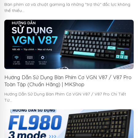
Bàn phím cơ và chuột gaming là những "trợ thủ" đắc lực không
thể thiếu…
Hướng Dẫn Sử Dụng Bàn Phím Cơ VGN V87 / V87 Pro
Toàn Tập (Chuẩn Hãng) | MKShop
Hướng Dẫn Sử Dụng Bàn Phím Cơ VGN V87 / V87 Pro Chi Tiết
Từ…