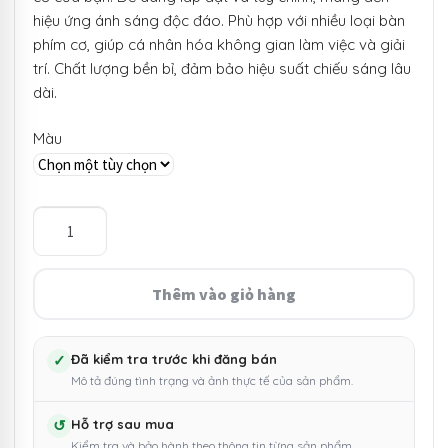
hiệu ứng ánh sáng độc đáo. Phù hợp với nhiều loại bàn
phím cơ, giúp cá nhân hóa không gian làm việc và giải
trí. Chất lượng bền bỉ, đảm bảo hiệu suất chiếu sáng lâu
dài.
Màu
50
bóng
led
cho
Thêm vào giỏ hàng
bàn
phím
cơ,
✓
Đã kiểm tra trước khi đăng bán
Mô tả đúng tình trạng và ảnh thực tế của sản phẩm.
led
ruồi
↺
Hỗ trợ sau mua
1.8mm
Kiểm tra và bảo hành theo thông tin từng sản phẩm.