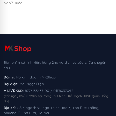
Nào? Bước…
Shop
Bàn phím cơ, linh kiện, hàng 2nd và dịch vụ sửa chữa chuyên
sâu.
Đơn vị:
Hộ kinh doanh MKShop
Đại diện:
Mai Ngọc Điệp
MST/ĐKKD:
8776155437-001/ 01E8037092
(Cấp ngày 05/08/2022 tại Phòng Tài Chính - Kế Hoạch UBND Quận Đống
Đa)
Địa chỉ:
Số 5 ngách 98 ngõ Thịnh Hào 3, Tôn Đức Thắng,
phường Ô Chợ Dừa, Hà Nội