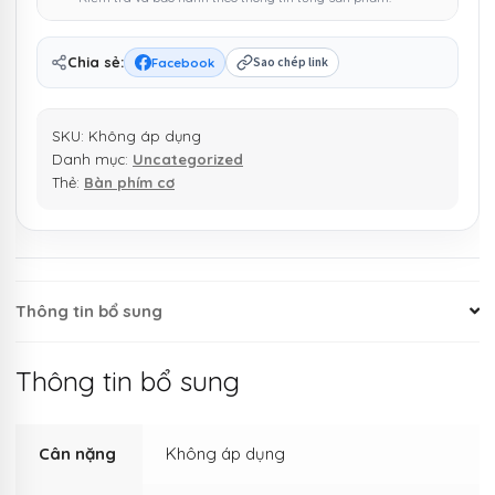
số
lượng
Chia sẻ:
Facebook
Sao chép link
SKU:
Không áp dụng
Danh mục:
Uncategorized
Thẻ:
Bàn phím cơ
Thông tin bổ sung
Thông tin bổ sung
Cân nặng
Không áp dụng