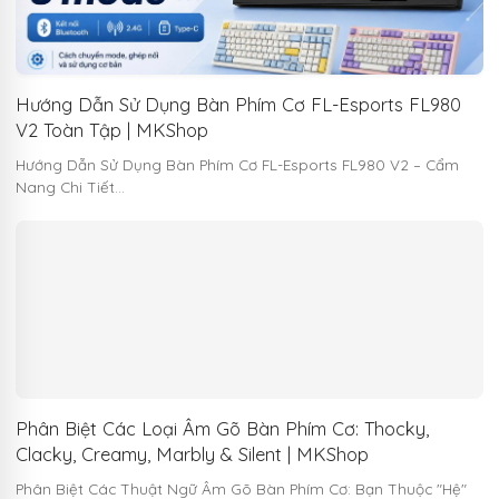
Hướng Dẫn Sử Dụng Bàn Phím Cơ FL-Esports FL980
V2 Toàn Tập | MKShop
Hướng Dẫn Sử Dụng Bàn Phím Cơ FL-Esports FL980 V2 – Cẩm
Nang Chi Tiết…
Phân Biệt Các Loại Âm Gõ Bàn Phím Cơ: Thocky,
Clacky, Creamy, Marbly & Silent | MKShop
Phân Biệt Các Thuật Ngữ Âm Gõ Bàn Phím Cơ: Bạn Thuộc "Hệ"