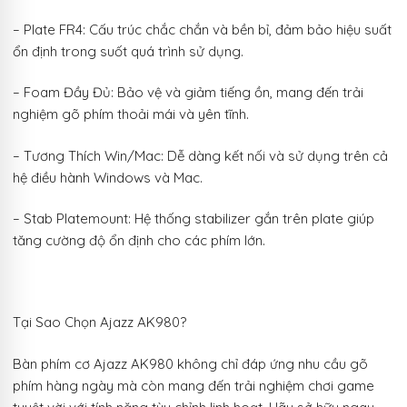
– Plate FR4: Cấu trúc chắc chắn và bền bỉ, đảm bảo hiệu suất
ổn định trong suốt quá trình sử dụng.
– Foam Đầy Đủ: Bảo vệ và giảm tiếng ồn, mang đến trải
nghiệm gõ phím thoải mái và yên tĩnh.
– Tương Thích Win/Mac: Dễ dàng kết nối và sử dụng trên cả
hệ điều hành Windows và Mac.
– Stab Platemount: Hệ thống stabilizer gắn trên plate giúp
tăng cường độ ổn định cho các phím lớn.
Tại Sao Chọn Ajazz AK980?
Bàn phím cơ Ajazz AK980 không chỉ đáp ứng nhu cầu gõ
phím hàng ngày mà còn mang đến trải nghiệm chơi game