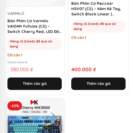
Bàn Phím Cơ Reccazr
HSV07 (Cũ) – Kèm Kê Tay,
VARMILO
Switch Black Linear |
MKShop
Bàn Phím Cơ Varmilo
Hàng cũ (Used) đã qua sử
VA104M Fullsize (Cũ) –
dụng
Switch Cherry Red, LED Đỏ |
MKShop
Chỉ còn 1
Hàng cũ (Used) đã qua sử
dụng
Chỉ còn 1
Giá
Giá
1.500.000
₫
580.000
₫
400.000
₫
gốc
hiện
là:
tại
Thêm vào giỏ
Thêm vào giỏ
1.500.000 ₫.
là:
580.000 ₫.
-63%