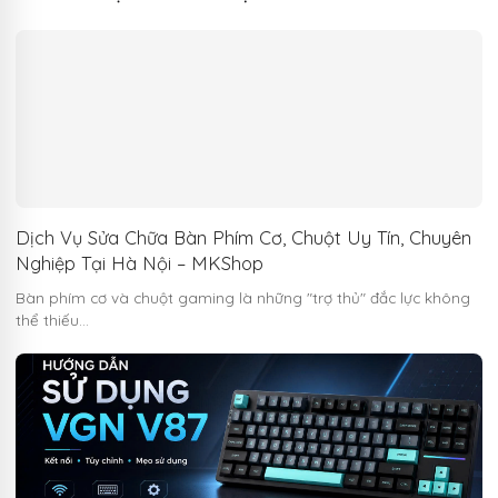
Dịch Vụ Sửa Chữa Bàn Phím Cơ, Chuột Uy Tín, Chuyên
Nghiệp Tại Hà Nội – MKShop
Bàn phím cơ và chuột gaming là những "trợ thủ" đắc lực không
thể thiếu…