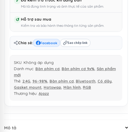
dây
✓
Đã kiểm tra trước khi đăng bán
Mô tả đúng tình trạng và ảnh thực tế của sản phẩm.
3
chế
↺
Hỗ trợ sau mua
độ,
Kiểm tra và bảo hành theo thông tin từng sản phẩm.
màn
hình
tùy
Chia sẻ:
Facebook
Sao chép link
chỉnh,
núm
SKU:
Không áp dụng
vặn,
Danh mục:
Bàn phím cơ
,
Bàn phím cơ 9x%
,
Sản phẩm
hotswap
mới
RGB
Thẻ:
2.4G
,
96–98%
,
Bàn phím cơ
,
Bluetooth
,
Có dây
,
số
Gasket mount
,
Hotswap
,
Màn hình
,
RGB
lượng
Thương hiệu:
Ajazz
Mô tả