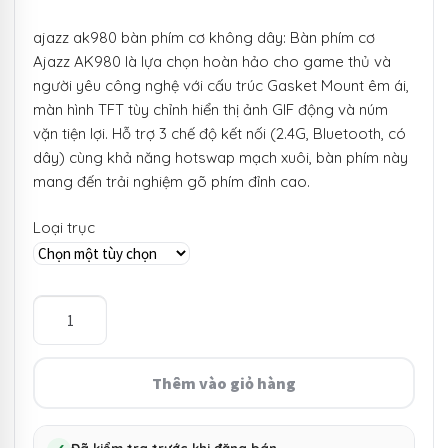
giá:
ajazz ak980 bàn phím cơ không dây: Bàn phím cơ
từ
Ajazz AK980 là lựa chọn hoàn hảo cho game thủ và
1.390.000 ₫
người yêu công nghệ với cấu trúc Gasket Mount êm ái,
màn hình TFT tùy chỉnh hiển thị ảnh GIF động và núm
đến
vặn tiện lợi. Hỗ trợ 3 chế độ kết nối (2.4G, Bluetooth, có
1.440.000 ₫
dây) cùng khả năng hotswap mạch xuôi, bàn phím này
mang đến trải nghiệm gõ phím đỉnh cao.
Loại trục
Ajazz
AK980
Bàn
phím
Thêm vào giỏ hàng
cơ
không