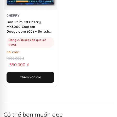
CHERRY
Bàn Phím Cơ Cherry
MX3000 Custom
Douyu.com (Cũ) – Switch
Cherry Blue | MKShop
Hàng cũ (Used) đã qua sử
dụng
Chỉ còn 1
Giá
Giá
1.500.000
₫
550.000
₫
gốc
hiện
là:
tại
Thêm vào giỏ
1.500.000 ₫.
là:
550.000 ₫.
Có thể bạn muốn đọc