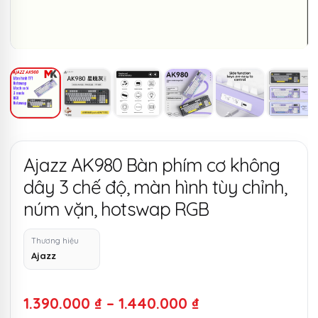
Ajazz AK980 Bàn phím cơ không
dây 3 chế độ, màn hình tùy chỉnh,
núm vặn, hotswap RGB
Thương hiệu
Ajazz
Khoảng
1.390.000
₫
–
1.440.000
₫