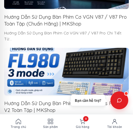
Hướng Dẫn Sử Dụng Bàn Phím Cơ VGN V87 / V87 Pro
Toàn Tập (Chuẩn Hãng) | MKShop
Hướng Dẫn Sử Dụng Bàn Phím Cơ VGN V87 / V87 Pro Chi Tiết
Từ…
Hướng Dẫn Sử Dụng Bàn Phím Cơ FL-Esports FL980
V2 Toàn Tập | MKShop
Hướng Dẫn Sử Dụng Bàn Phím Cơ FL-Esports FL980 V2 – Cẩm
0
Nang Chi Tiết…
Trang chủ
Sản phẩm
Giỏ hàng
Tài khoản