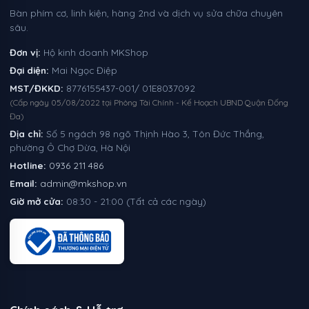
Bàn phím cơ, linh kiện, hàng 2nd và dịch vụ sửa chữa chuyên
sâu.
Đơn vị:
Hộ kinh doanh MKShop
Đại diện:
Mai Ngọc Điệp
MST/ĐKKD:
8776155437-001/ 01E8037092
(Cấp ngày 05/08/2022 tại Phòng Tài Chính - Kế Hoạch UBND Quận Đống
Đa)
Địa chỉ:
Số 5 ngách 98 ngõ Thịnh Hào 3, Tôn Đức Thắng,
phường Ô Chợ Dừa, Hà Nội
Hotline:
0936 211 486
Email:
admin@mkshop.vn
Giờ mở cửa:
08:30 - 21:00 (Tất cả các ngày)