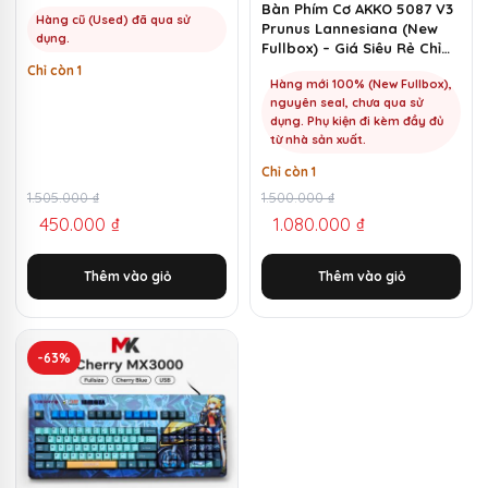
Bàn Phím Cơ AKKO 5087 V3
Hàng cũ (Used) đã qua sử
Prunus Lannesiana (New
dụng.
Fullbox) – Giá Siêu Rẻ Chỉ
1100k | MKShop
Chỉ còn 1
Hàng mới 100% (New Fullbox),
nguyên seal, chưa qua sử
dụng. Phụ kiện đi kèm đầy đủ
từ nhà sản xuất.
Chỉ còn 1
Giá
Giá
1.505.000
₫
Giá
Giá
1.500.000
₫
450.000
₫
1.080.000
₫
gốc
hiện
gốc
hiện
là:
tại
là:
tại
Thêm vào giỏ
Thêm vào giỏ
1.505.000 ₫.
là:
1.500.000 ₫.
là:
450.000 ₫.
1.080.000 ₫.
-63%