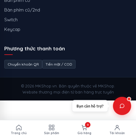
Bàn phím cơ
Bàn phím cũ/2nd
Switch
Keycap
Phương thức thanh toán
Chuyển khoản QR
Tiền mặt / COD
© 2026 MKShop.vn. Bản quyền thuộc về MKShop.
Website thương mại điện tử bán hàng trực tuyến
Bạn cần hỗ trợ?
0
Trang chủ
Sản phẩm
Giỏ hàng
Tài khoản