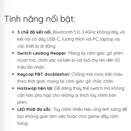
Tính năng nổi bật:
3 chế độ kết nối:
Bluetooth 5.0, 2.4GHz không dây và
kết nối có dây USB-C, tương thích với PC, laptop và
các thiết bị di động.
Switch Leobog Reaper:
Mang lại cảm giác gõ phím
mượt mà, chính xác và bền bỉ với tuổi thọ lên đến 50
triệu lần nhấn.
Keycap PBT doubleshot:
Chống mài mòn, bền màu
theo thời gian, mang lại cảm giác gõ chắc chắn.
Hotswap tiện lợi:
Dễ dàng thay thế switch mà không
cần hàn, phù hợp cho những ai thích tùy chỉnh bàn
phím.
LED RGB đa sắc:
Tùy chỉnh nhiều hiệu ứng ánh sáng để
tạo không gian làm việc hoặc chơi game đầy cảm
hứng.