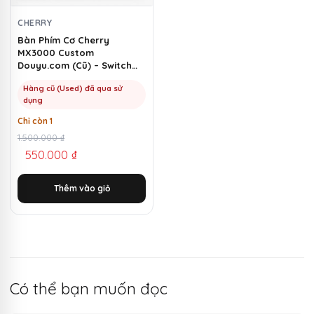
CHERRY
Bàn Phím Cơ Cherry
MX3000 Custom
Douyu.com (Cũ) – Switch
Cherry Blue | MKShop
Hàng cũ (Used) đã qua sử
dụng
Chỉ còn 1
Giá
Giá
1.500.000
₫
550.000
₫
gốc
hiện
là:
tại
Thêm vào giỏ
1.500.000 ₫.
là:
550.000 ₫.
Có thể bạn muốn đọc