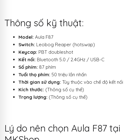
Thông số kỹ thuật:
Model:
Aula F87
Switch:
Leobog Reaper (hotswap)
Keycap:
PBT doubleshot
Kết nối:
Bluetooth 5.0 / 2.4GHz / USB-C
Số phím:
87 phím
Tuổi thọ phím:
50 triệu lần nhấn
Thời gian sử dụng:
Tùy thuộc vào chế độ kết nối
Kích thước:
(Thông số cụ thể)
Trọng lượng:
(Thông số cụ thể)
Lý do nên chọn Aula F87 tại
MKShop