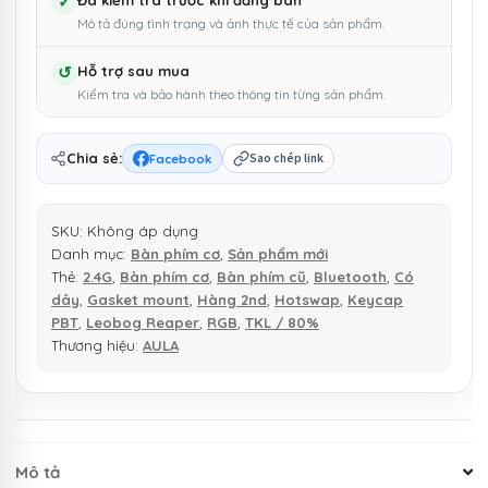
3
✓
Đã kiểm tra trước khi đăng bán
Mô tả đúng tình trạng và ảnh thực tế của sản phẩm.
Mode,
Hotswap,
↺
Hỗ trợ sau mua
RGB
Kiểm tra và bảo hành theo thông tin từng sản phẩm.
|
Gasket
Mount
Chia sẻ:
Facebook
Sao chép link
|
MKShop
SKU:
Không áp dụng
số
Danh mục:
Bàn phím cơ
,
Sản phẩm mới
lượng
Thẻ:
2.4G
,
Bàn phím cơ
,
Bàn phím cũ
,
Bluetooth
,
Có
dây
,
Gasket mount
,
Hàng 2nd
,
Hotswap
,
Keycap
PBT
,
Leobog Reaper
,
RGB
,
TKL / 80%
Thương hiệu:
AULA
Mô tả