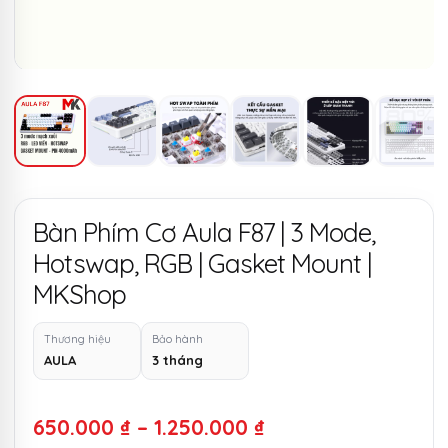
Bàn Phím Cơ Aula F87 | 3 Mode,
Hotswap, RGB | Gasket Mount |
MKShop
Thương hiệu
Bảo hành
AULA
3 tháng
Khoảng
650.000
₫
–
1.250.000
₫