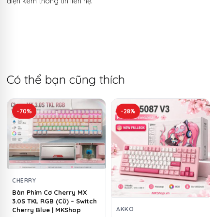
điện kèm thông tin liên hệ.
Có thể bạn cũng thích
-70%
-28%
CHERRY
Bàn Phím Cơ Cherry MX
3.0S TKL RGB (Cũ) – Switch
AKKO
Cherry Blue | MKShop