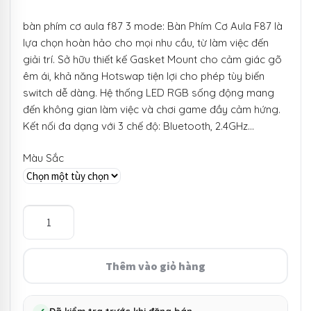
giá:
bàn phím cơ aula f87 3 mode: Bàn Phím Cơ Aula F87 là
từ
lựa chọn hoàn hảo cho mọi nhu cầu, từ làm việc đến
650.000 ₫
giải trí. Sở hữu thiết kế Gasket Mount cho cảm giác gõ
êm ái, khả năng Hotswap tiện lợi cho phép tùy biến
đến
switch dễ dàng. Hệ thống LED RGB sống động mang
1.250.000 ₫
đến không gian làm việc và chơi game đầy cảm hứng.
Kết nối đa dạng với 3 chế độ: Bluetooth, 2.4GHz…
Màu Sắc
Bàn
Phím
Cơ
Aula
Thêm vào giỏ hàng
F87
|