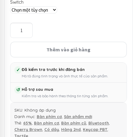
Switch
Bàn
phím
cơ
Akko
Thêm vào giỏ hàng
3068
-
Phím
✓
Đã kiểm tra trước khi đăng bán
Mô tả đúng tình trạng và ảnh thực tế của sản phẩm.
cơ
Mini
↺
Hỗ trợ sau mua
Bluetooth
Kiểm tra và bảo hành theo thông tin từng sản phẩm.
Dual
Mode
SKU:
Không áp dụng
số
Danh mục:
Bàn phím cơ
,
Sản phẩm mới
lượng
Thẻ:
65%
,
Bàn phím cơ
,
Bàn phím cũ
,
Bluetooth
,
Cherry Brown
,
Có dây
,
Hàng 2nd
,
Keycap PBT
,
Tactile