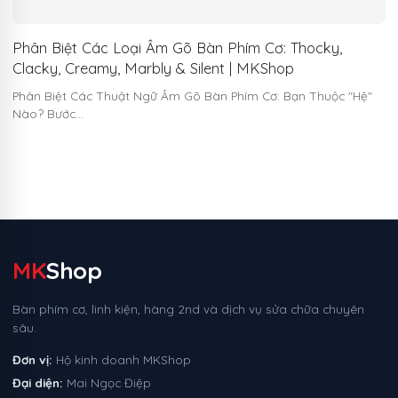
Phân Biệt Các Loại Âm Gõ Bàn Phím Cơ: Thocky,
Clacky, Creamy, Marbly & Silent | MKShop
Phân Biệt Các Thuật Ngữ Âm Gõ Bàn Phím Cơ: Bạn Thuộc "Hệ"
Nào? Bước…
MK
Shop
Bàn phím cơ, linh kiện, hàng 2nd và dịch vụ sửa chữa chuyên
sâu.
Đơn vị:
Hộ kinh doanh MKShop
Đại diện:
Mai Ngọc Điệp