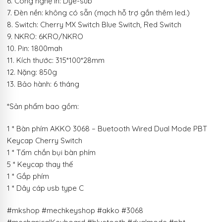
6. Công nghệ in: Dye-sub
7. Đèn nền: không có sẵn (mạch hỗ trợ gắn thêm led.)
8. Switch: Cherry MX Switch Blue Switch, Red Switch
9. NKRO: 6KRO/NKRO
10. Pin: 1800mah
11. Kích thước: 315*100*28mm
12. Nặng: 850g
13. Bảo hành: 6 tháng
*Sản phẩm bao gồm:
1 * Bàn phím AKKO 3068 – Buetooth Wired Dual Mode PBT
Keycap Cherry Switch
1 * Tấm chắn bụi bàn phím
5 * Keycap thay thế
1 * Gắp phím
1 * Dây cáp usb type C
#mkshop #mechkeyshop #akko #3068