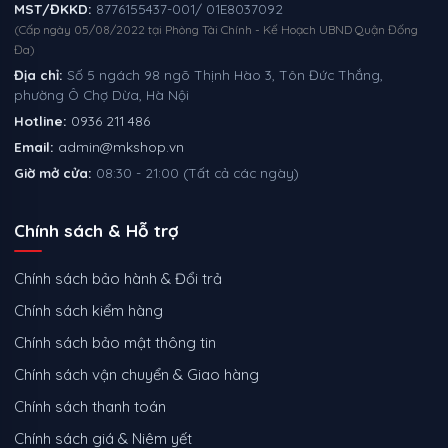
MST/ĐKKD:
8776155437-001/ 01E8037092
(Cấp ngày 05/08/2022 tại Phòng Tài Chính - Kế Hoạch UBND Quận Đống
Đa)
Địa chỉ:
Số 5 ngách 98 ngõ Thịnh Hào 3, Tôn Đức Thắng,
phường Ô Chợ Dừa, Hà Nội
Hotline:
0936 211 486
Email:
admin@mkshop.vn
Giờ mở cửa:
08:30 - 21:00 (Tất cả các ngày)
Chính sách & Hỗ trợ
Chính sách bảo hành & Đổi trả
Chính sách kiểm hàng
Chính sách bảo mật thông tin
Chính sách vận chuyển & Giao hàng
Chính sách thanh toán
Chính sách giá & Niêm yết