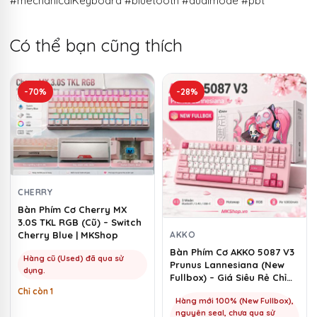
#mechanicalKeyboard #bluetooth #dualmode #pbt
Có thể bạn cũng thích
-70%
-28%
CHERRY
Bàn Phím Cơ Cherry MX
3.0S TKL RGB (Cũ) – Switch
AKKO
Cherry Blue | MKShop
Bàn Phím Cơ AKKO 5087 V3
Hàng cũ (Used) đã qua sử
Prunus Lannesiana (New
dụng.
Fullbox) – Giá Siêu Rẻ Chỉ
1100k | MKShop
Chỉ còn 1
Hàng mới 100% (New Fullbox),
nguyên seal, chưa qua sử