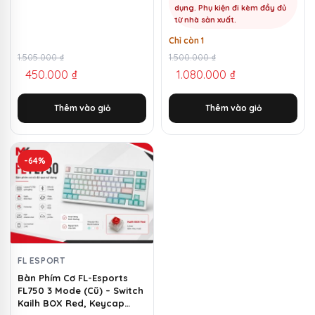
dụng. Phụ kiện đi kèm đầy đủ
từ nhà sản xuất.
Chỉ còn 1
Giá
Giá
1.505.000
₫
Giá
Giá
1.500.000
₫
450.000
₫
1.080.000
₫
gốc
hiện
gốc
hiện
là:
tại
là:
tại
Thêm vào giỏ
Thêm vào giỏ
1.505.000 ₫.
là:
1.500.000 ₫.
là:
450.000 ₫.
1.080.000 ₫.
-64%
FL ESPORT
Bàn Phím Cơ FL-Esports
FL750 3 Mode (Cũ) – Switch
Kailh BOX Red, Keycap