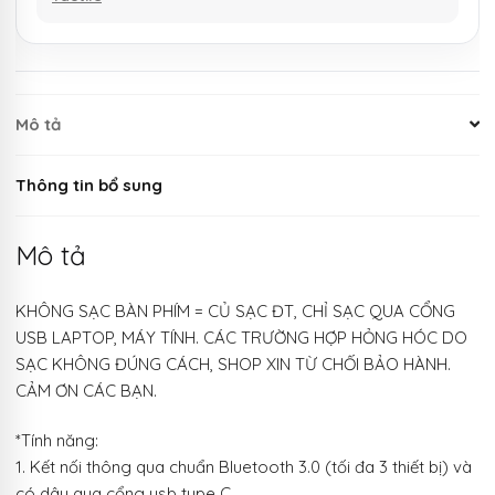
Mô tả
Thông tin bổ sung
Mô tả
KHÔNG SẠC BÀN PHÍM = CỦ SẠC ĐT, CHỈ SẠC QUA CỔNG
USB LAPTOP, MÁY TÍNH. CÁC TRƯỜNG HỢP HỎNG HÓC DO
SẠC KHÔNG ĐÚNG CÁCH, SHOP XIN TỪ CHỐI BẢO HÀNH.
CẢM ƠN CÁC BẠN.
*Tính năng:
1. Kết nối thông qua chuẩn Bluetooth 3.0 (tối đa 3 thiết bị) và
có dây qua cổng usb type C