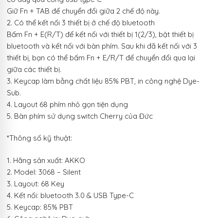
Giữ Fn + TAB để chuyển đổi giữa 2 chế độ này.
2. Có thể kết nối 3 thiết bị ở chế độ bluetooth
Bấm Fn + E(R/T) để kết nối với thiết bị 1(2/3), bật thiết bị
bluetooth và kết nối với bàn phím. Sau khi đã kết nối với 3
thiết bị, bạn có thể bấm Fn + E/R/T để chuyển đổi qua lại
giữa các thiết bị.
3. Keycap làm bằng chất liệu 85% PBT, in công nghệ Dye-
Sub.
4. Layout 68 phím nhỏ gọn tiện dụng
5. Bàn phím sử dụng switch Cherry của Đức
*Thông số kỹ thuật:
1. Hãng sản xuất: AKKO
2. Model: 3068 – Silent
3. Layout: 68 Key
4. Kết nối: bluetooth 3.0 & USB Type-C
5. Keycap: 85% PBT