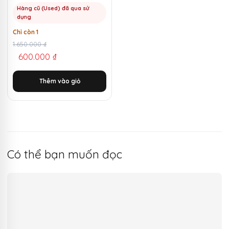
Marshmallow | MKShop
Hàng cũ (Used) đã qua sử
dụng
Chỉ còn 1
Giá
Giá
1.650.000
₫
600.000
₫
gốc
hiện
là:
tại
Thêm vào giỏ
1.650.000 ₫.
là:
600.000 ₫.
Có thể bạn muốn đọc