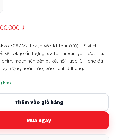
iá
Giá
400.000
₫
gốc
hiện
kko 3087 V2 Tokyo World Tour (Cũ) – Switch
à:
tại
iết kế Tokyo ấn tượng, switch Linear gõ mượt mà.
00.000 ₫.
là:
 phím, mạch hàn bền bỉ, kết nối Type-C. Hàng đã
hoạt động hoàn hảo, bảo hành 3 tháng.
400.000 ₫.
g kho
Thêm vào giỏ hàng
Mua ngay