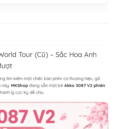
World Tour (Cũ) – Sắc Hoa Anh
Mượt
ng tìm kiếm một chiếc bàn phím cơ thương hiệu, gõ
i này.
MKShop
đang sẵn một bé
Akko 3087 V2 phiên
anh lý cực kỳ dễ chịu.