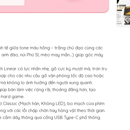
inh tế giữa tone màu hồng – trắng chủ đạo cùng các
a anh đào, núi Phú Sĩ, mèo may mắn…) giúp góc máy
h Linear có lực nhấn nhẹ, gõ cực kỳ mượt mà, trơn tru
ch hợp cho các nhu cầu gõ văn phòng tốc độ cao hoặc
 mà không lo ảnh hưởng đến người xung quanh.
giúp bàn làm việc rộng rãi, thoáng đãng hơn, tạo
y-hard game.
 Classic (Mạch hàn, Không LED), bo mạch của phím
ng với các lỗi chập chờn hay hỏng vặt theo thời gian.
de cắm dây thông qua cổng USB Type-C phổ thông