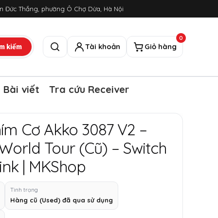
ôn Đức Thắng, phường Ô Chợ Dừa, Hà Nội
0
m kiếm
Tài khoản
Giỏ hàng
Tìm kiếm
Bài viết
Tra cứu Receiver
ím Cơ Akko 3087 V2 –
World Tour (Cũ) – Switch
ink | MKShop
Tình trạng
Hàng cũ (Used) đã qua sử dụng