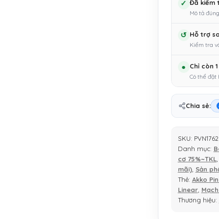
-
✓
Đã kiểm 
Tokyo
Mô tả đúng
World
↺
Hỗ trợ s
Tour
Kiểm tra v
(Cũ)
-
●
Chỉ còn 
Switch
Có thể đặt
Akko
Pink
Chia sẻ:
|
MKShop
số
SKU:
PVN1762
lượng
Danh mục:
B
cơ 75%~TKL
mãi)
,
Sản ph
Thẻ:
Akko Pin
Linear
,
Mạch
Thương hiệu: