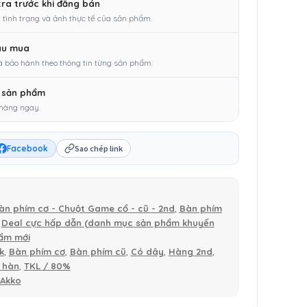
tra trước khi đăng bán
 tình trạng và ảnh thực tế của sản phẩm.
au mua
à bảo hành theo thông tin từng sản phẩm.
1 sản phẩm
 hàng ngay.
Facebook
Sao chép link
àn phím cơ - Chuột Game cổ - cũ - 2nd
,
Bàn phím
,
Deal cực hấp dẫn (danh mục sản phẩm khuyến
ẩm mới
k
,
Bàn phím cơ
,
Bàn phím cũ
,
Có dây
,
Hàng 2nd
,
 hàn
,
TKL / 80%
Akko