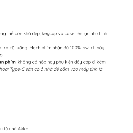
g thể còn khá đẹp, keycap và case liền lạc như hình
 tra kỹ lưỡng. Mạch phím nhận đủ 100%, switch nảy
o.
àn phím
, không có hộp hay phụ kiện dây cáp đi kèm.
thoại Type-C sẵn có ở nhà để cắm vào máy tính là
u từ nhà Akko.