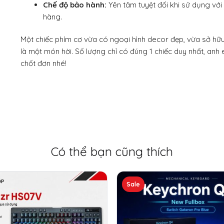
Chế độ bảo hành:
Yên tâm tuyệt đối khi sử dụng vớ
hàng.
Một chiếc phím cơ vừa có ngoại hình decor đẹp, vừa sở hữu
là một món hời. Số lượng chỉ có đúng 1 chiếc duy nhất, an
chốt đơn nhé!
Có thể bạn cũng thích
Sản
Sale
phẩm
này
có
nhiều