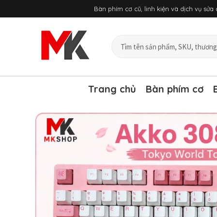
Chuyển
Bàn phím cơ cũ, linh kiện và dịch vụ sử
đến
nội
dung
Tìm
sản
phẩm
và
bài
Trang chủ
Bàn phím cơ
viết