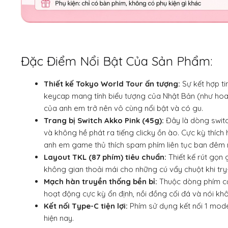
Đặc Điểm Nổi Bật Của Sản Phẩm:
Thiết kế Tokyo World Tour ấn tượng:
Sự kết hợp t
keycap mang tính biểu tượng của Nhật Bản (như ho
của anh em trở nên vô cùng nổi bật và có gu.
Trang bị Switch Akko Pink (45g):
Đây là dòng switc
và không hề phát ra tiếng clicky ồn ào. Cực kỳ thí
anh em game thủ thích spam phím liên tục ban đêm
Layout TKL (87 phím) tiêu chuẩn:
Thiết kế rút gọn 
không gian thoải mái cho những cú vẩy chuột khi tr
Mạch hàn truyền thống bền bỉ:
Thuộc dòng phím cơ
hoạt động cực kỳ ổn định, nồi đồng cối đá và nói khô
Kết nối Type-C tiện lợi:
Phím sử dụng kết nối 1 mo
hiện nay.