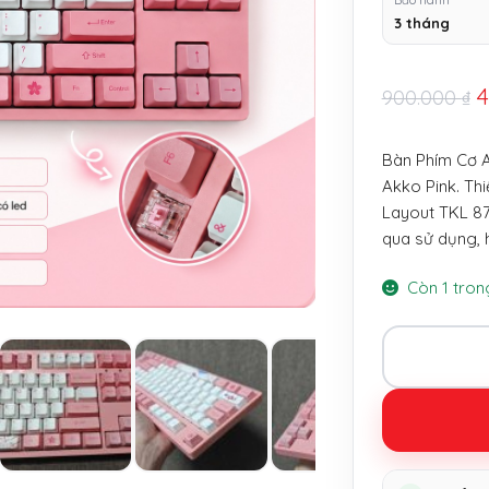
Bảo hành
3 tháng
G
900.000
₫
Bàn Phím Cơ A
l
Akko Pink. Th
9
Layout TKL 87
qua sử dụng, 
Còn 1 tron
Bàn
Phím
Cơ
Akko
3087
V2