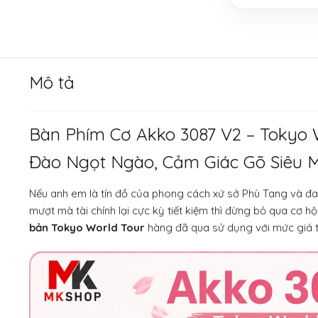
Mô tả
Bàn Phím Cơ Akko 3087 V2 – Tokyo 
Đào Ngọt Ngào, Cảm Giác Gõ Siêu 
Nếu anh em là tín đồ của phong cách xứ sở Phù Tang và đa
mượt mà tài chính lại cực kỳ tiết kiệm thì đừng bỏ qua cơ hộ
bản Tokyo World Tour
hàng đã qua sử dụng với mức giá th