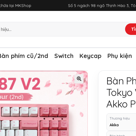
a chữa tại MKShop
Số 5 ngách 98 ngõ Thịnh Hào 3, T
Tì
Bàn phím cũ/2nd
Switch
Keycap
Phụ kiện
Bàn Ph
Tokyo 
Akko P
Thương hiệu
Akko