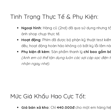
Tình Trạng Thực Tế & Phụ Kiện:
Ngoại hình:
Hàng cũ (2nd) đã qua sử dụng nhưng tổn
ảnh shop chụp thực tế.
Hoạt động:
Phím đã được bộ phận kỹ thuật test kiểm
đều, hoạt động hoàn hảo không có bất kỳ lỗi lầm nà
Phụ kiện đi kèm:
Sản phẩm thanh lý
chỉ bao gồm b
(Anh em có thể tận dụng luôn các sợi cáp sạc điện 
nhận ngay nhé)
.
Mức Giá Khấu Hao Cực Tốt:
Giá bán xả kho:
Chỉ
440.000đ
cho một em hàng hiệ