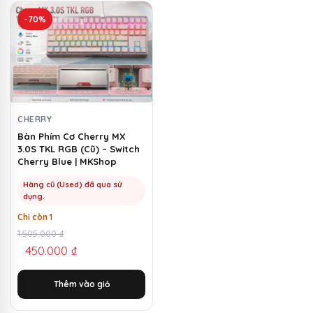
-70%
CHERRY
Bàn Phím Cơ Cherry MX
3.0S TKL RGB (Cũ) – Switch
Cherry Blue | MKShop
Hàng cũ (Used) đã qua sử
dụng.
Chỉ còn 1
Giá
Giá
1.505.000
₫
450.000
₫
gốc
hiện
là:
tại
Thêm vào giỏ
1.505.000 ₫.
là:
450.000 ₫.