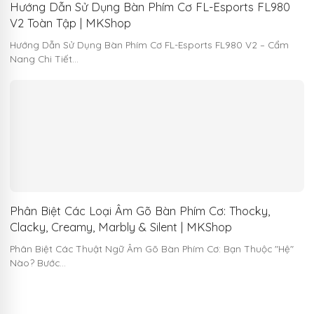
Hướng Dẫn Sử Dụng Bàn Phím Cơ FL-Esports FL980
V2 Toàn Tập | MKShop
Hướng Dẫn Sử Dụng Bàn Phím Cơ FL-Esports FL980 V2 – Cẩm
Nang Chi Tiết…
Phân Biệt Các Loại Âm Gõ Bàn Phím Cơ: Thocky,
Clacky, Creamy, Marbly & Silent | MKShop
Phân Biệt Các Thuật Ngữ Âm Gõ Bàn Phím Cơ: Bạn Thuộc "Hệ"
Nào? Bước…