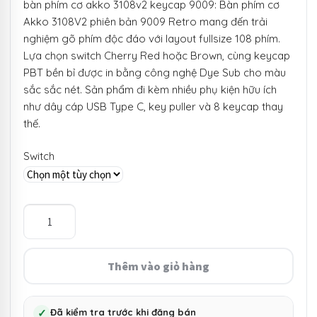
bàn phím cơ akko 3108v2 keycap 9009: Bàn phím cơ
Akko 3108V2 phiên bản 9009 Retro mang đến trải
nghiệm gõ phím độc đáo với layout fullsize 108 phím.
Lựa chọn switch Cherry Red hoặc Brown, cùng keycap
PBT bền bỉ được in bằng công nghệ Dye Sub cho màu
sắc sắc nét. Sản phẩm đi kèm nhiều phụ kiện hữu ích
như dây cáp USB Type C, key puller và 8 keycap thay
thế.
Switch
Bàn
phím
cơ
Akko
Thêm vào giỏ hàng
3108V2
-
Keycap
✓
Đã kiểm tra trước khi đăng bán