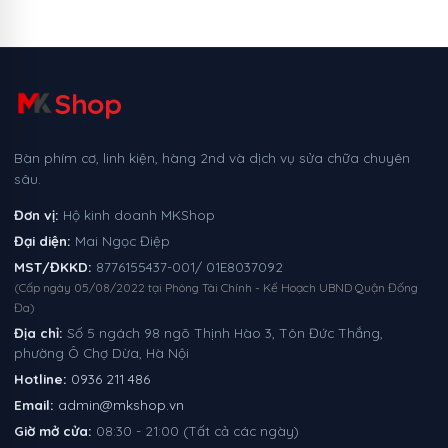
Shop
Bàn phím cơ, linh kiện, hàng 2nd và dịch vụ sửa chữa chuyên
sâu.
Đơn vị:
Hộ kinh doanh MKShop
Đại diện:
Mai Ngọc Điệp
MST/ĐKKD:
8776155437-001/ 01E8037092
(Cấp ngày 05/08/2022 tại Phòng Tài Chính - Kế Hoạch UBND Quận Đống
Đa)
Địa chỉ:
Số 5 ngách 98 ngõ Thịnh Hào 3, Tôn Đức Thắng,
phường Ô Chợ Dừa, Hà Nội
Hotline:
0936 211 486
Email:
admin@mkshop.vn
Giờ mở cửa:
08:30 - 21:00 (Tất cả các ngày)