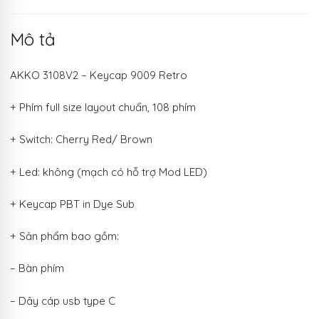
Mô tả
AKKO 3108V2 – Keycap 9009 Retro
+ Phím full size layout chuẩn, 108 phím
+ Switch: Cherry Red/ Brown
+ Led: không (mạch có hỗ trợ Mod LED)
+ Keycap PBT in Dye Sub
+ Sản phẩm bao gồm:
– Bàn phím
– Dây cáp usb type C