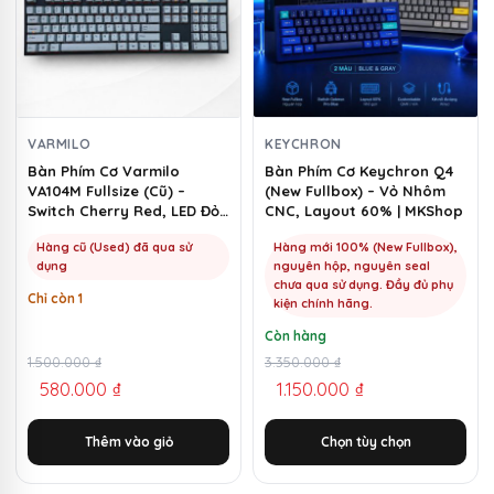
nhiều
biến
thể.
Các
tùy
chọn
VARMILO
KEYCHRON
có
Bàn Phím Cơ Varmilo
Bàn Phím Cơ Keychron Q4
VA104M Fullsize (Cũ) –
(New Fullbox) – Vỏ Nhôm
thể
Switch Cherry Red, LED Đỏ |
CNC, Layout 60% | MKShop
được
MKShop
chọn
Hàng cũ (Used) đã qua sử
Hàng mới 100% (New Fullbox),
dụng
nguyên hộp, nguyên seal
trên
chưa qua sử dụng. Đầy đủ phụ
Chỉ còn 1
trang
kiện chính hãng.
sản
Còn hàng
phẩm
Giá
Giá
1.500.000
₫
Giá
Giá
3.350.000
₫
580.000
₫
1.150.000
₫
gốc
hiện
gốc
hiện
là:
tại
là:
tại
Thêm vào giỏ
Chọn tùy chọn
1.500.000 ₫.
là:
3.350.000 ₫.
là:
580.000 ₫.
1.150.000 ₫.