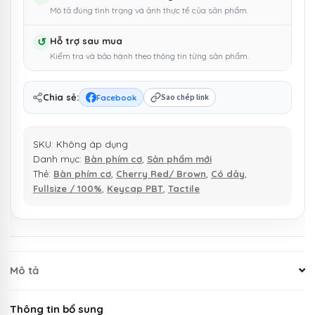
Mô tả đúng tình trạng và ảnh thực tế của sản phẩm.
9009
Retro
↺
Hỗ trợ sau mua
số
Kiểm tra và bảo hành theo thông tin từng sản phẩm.
lượng
Chia sẻ:
Facebook
Sao chép link
SKU:
Không áp dụng
Danh mục:
Bàn phím cơ
,
Sản phẩm mới
Thẻ:
Bàn phím cơ
,
Cherry Red/ Brown
,
Có dây
,
Fullsize / 100%
,
Keycap PBT
,
Tactile
Mô tả
Thông tin bổ sung