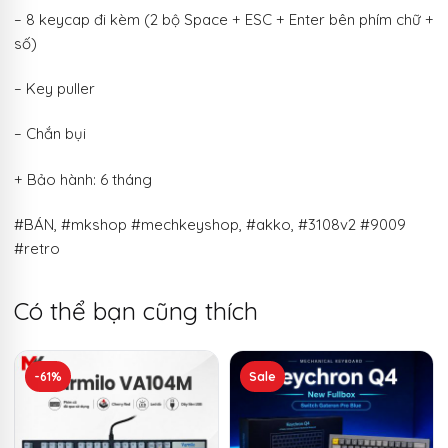
– 8 keycap đi kèm (2 bộ Space + ESC + Enter bên phím chữ +
số)
– Key puller
– Chắn bụi
+ Bảo hành: 6 tháng
#BÁN, #mkshop #mechkeyshop, #akko, #3108v2 #9009
#retro
Có thể bạn cũng thích
Sản
-61%
Sale
phẩm
này
có