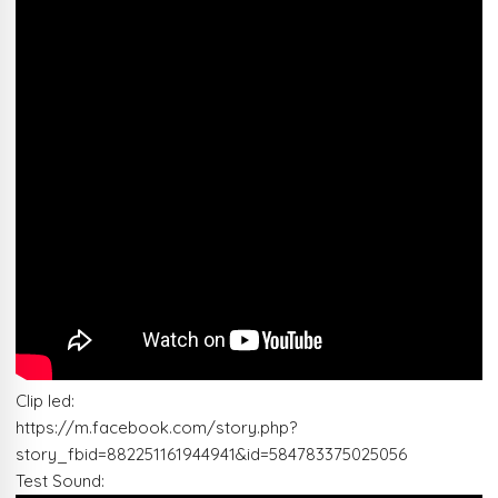
Clip led:
https://m.facebook.com/story.php?
story_fbid=882251161944941&id=584783375025056
Test Sound: