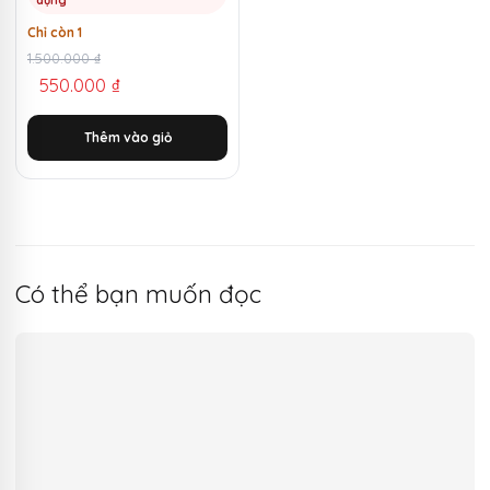
Chỉ còn 1
Giá
Giá
1.500.000
₫
550.000
₫
gốc
hiện
là:
tại
Thêm vào giỏ
1.500.000 ₫.
là:
550.000 ₫.
Có thể bạn muốn đọc