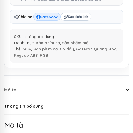
số
lượng
Chia sẻ:
Facebook
Sao chép link
SKU:
Không áp dụng
Danh mục:
Bàn phím cơ
,
Sản phẩm mới
Thẻ:
60%
,
Bàn phím cơ
,
Có dây
,
Gateron Quang Hoc
,
Keycap ABS
,
RGB
Mô tả
Thông tin bổ sung
Mô tả