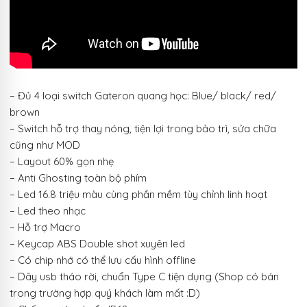
– Đủ 4 loại switch Gateron quang học: Blue/ black/ red/
brown
– Switch hỗ trợ thay nóng, tiện lợi trong bảo trì, sửa chữa
cũng như MOD
– Layout 60% gọn nhẹ
– Anti Ghosting toàn bộ phím
– Led 16.8 triệu màu cùng phần mềm tùy chỉnh linh hoạt
– Led theo nhạc
– Hỗ trợ Macro
– Keycap ABS Double shot xuyên led
– Có chip nhớ có thể lưu cấu hình offline
– Dây usb tháo rời, chuẩn Type C tiện dụng (Shop có bán
trong trường hợp quý khách làm mất :D)