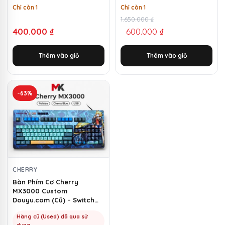
Chỉ còn 1
Chỉ còn 1
Giá
Giá
1.650.000
₫
400.000
₫
600.000
₫
gốc
hiện
là:
tại
Thêm vào giỏ
Thêm vào giỏ
1.650.000 ₫.
là:
600.000 ₫.
-63%
CHERRY
Bàn Phím Cơ Cherry
MX3000 Custom
Douyu.com (Cũ) – Switch
Cherry Blue | MKShop
Hàng cũ (Used) đã qua sử
dụng