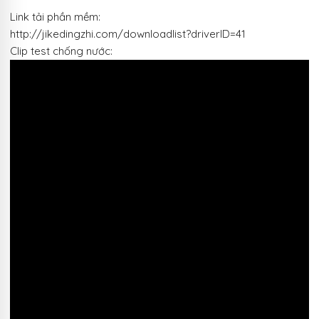
Link tải phần mềm:
http://jikedingzhi.com/downloadlist?driverID=41
Clip test chống nước: