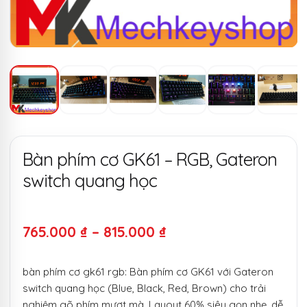
Bàn phím cơ GK61 – RGB, Gateron
switch quang học
Khoảng
765.000
₫
–
815.000
₫
giá:
bàn phím cơ gk61 rgb: Bàn phím cơ GK61 với Gateron
từ
switch quang học (Blue, Black, Red, Brown) cho trải
765.000 ₫
nghiệm gõ phím mượt mà. Layout 60% siêu gọn nhẹ, dễ