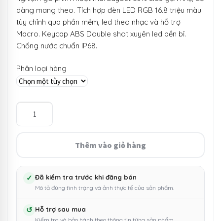
dàng mang theo. Tích hợp đèn LED RGB 16.8 triệu màu
đến
tùy chỉnh qua phần mềm, led theo nhạc và hỗ trợ
815.000 ₫
Macro. Keycap ABS Double shot xuyên led bền bỉ.
Chống nước chuẩn IP68.
Phân loại hàng
Bàn
phím
cơ
GK61
Thêm vào giỏ hàng
-
RGB,
Gateron
✓
Đã kiểm tra trước khi đăng bán
Mô tả đúng tình trạng và ảnh thực tế của sản phẩm.
switch
quang
↺
Hỗ trợ sau mua
học
Kiểm tra và bảo hành theo thông tin từng sản phẩm.