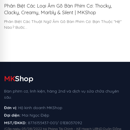
Phân Biệt Các Loại Âm Gõ Bàn Phím Cơ: Thocky,
Clacky, Creamy, Marbly & Silent | MKShop
Phân Biệt Các Thuật Ngữ Âm Gõ Bàn Phím Cơ: Bạn Thuộc "Hệ"
Nào? Bước…
MK
Shop
Bàn phím cơ, linh kiện, hàng 2nd và dịch vụ sửa chữa chuyên
sâu.
Đơn vị:
Hộ kinh doanh MKShop
Đại diện:
Mai Ngọc Điệp
MST/ĐKKD:
8776155437-001/ 01E8037092
(Cấp ngày 05/08/2022 tại Phòng Tài Chính - Kế Hoạch UBND Quận Đống