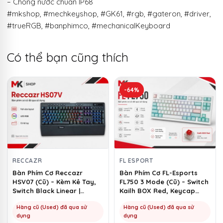
– Chống nước chuẩn IP68
#mkshop, #mechkeyshop, #GK61, #rgb, #gateron, #driver,
#trueRGB, #banphimco, #mechanicalKeyboard
Có thể bạn cũng thích
-64%
RECCAZR
FL ESPORT
Bàn Phím Cơ Reccazr
Bàn Phím Cơ FL-Esports
HSV07 (Cũ) – Kèm Kê Tay,
FL750 3 Mode (Cũ) – Switch
Switch Black Linear |
Kailh BOX Red, Keycap
MKShop
Marshmallow | MKShop
Hàng cũ (Used) đã qua sử
Hàng cũ (Used) đã qua sử
dụng
dụng