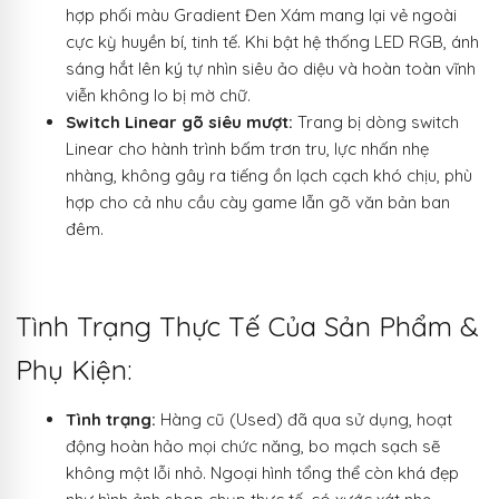
hợp phối màu Gradient Đen Xám mang lại vẻ ngoài
cực kỳ huyền bí, tinh tế. Khi bật hệ thống LED RGB, ánh
sáng hắt lên ký tự nhìn siêu ảo diệu và hoàn toàn vĩnh
viễn không lo bị mờ chữ.
Switch Linear gõ siêu mượt:
Trang bị dòng switch
Linear cho hành trình bấm trơn tru, lực nhấn nhẹ
nhàng, không gây ra tiếng ồn lạch cạch khó chịu, phù
hợp cho cả nhu cầu cày game lẫn gõ văn bản ban
đêm.
Tình Trạng Thực Tế Của Sản Phẩm &
Phụ Kiện:
Tình trạng:
Hàng cũ (Used) đã qua sử dụng, hoạt
động hoàn hảo mọi chức năng, bo mạch sạch sẽ
không một lỗi nhỏ. Ngoại hình tổng thể còn khá đẹp