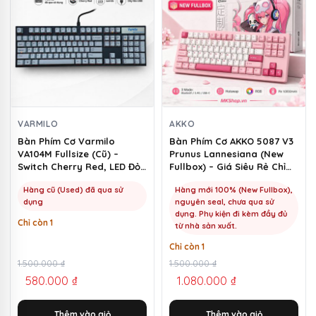
VARMILO
AKKO
Bàn Phím Cơ Varmilo
Bàn Phím Cơ AKKO 5087 V3
VA104M Fullsize (Cũ) –
Prunus Lannesiana (New
Switch Cherry Red, LED Đỏ |
Fullbox) – Giá Siêu Rẻ Chỉ
MKShop
1100k | MKShop
Hàng cũ (Used) đã qua sử
Hàng mới 100% (New Fullbox),
dụng
nguyên seal, chưa qua sử
dụng. Phụ kiện đi kèm đầy đủ
Chỉ còn 1
từ nhà sản xuất.
Chỉ còn 1
Giá
Giá
1.500.000
₫
Giá
Giá
1.500.000
₫
580.000
₫
1.080.000
₫
gốc
hiện
gốc
hiện
là:
tại
là:
tại
Thêm vào giỏ
Thêm vào giỏ