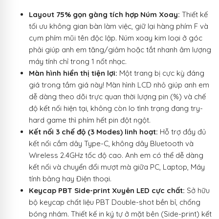
Layout 75% gọn gàng tích hợp Núm Xoay:
Thiết kế
tối ưu không gian bàn làm việc, giữ lại hàng phím F và
cụm phím mũi tên độc lập. Núm xoay kim loại ở góc
phải giúp anh em tăng/giảm hoặc tắt nhanh âm lượng
máy tính chỉ trong 1 nốt nhạc.
Màn hình hiển thị tiện lợi:
Một trang bị cực kỳ đáng
giá trong tầm giá này! Màn hình LCD nhỏ giúp anh em
dễ dàng theo dõi trực quan thời lượng pin (%) và chế
độ kết nối hiện tại, không còn lo tình trạng đang try-
hard game thì phím hết pin đột ngột.
Kết nối 3 chế độ (3 Modes) linh hoạt:
Hỗ trợ đầy đủ
kết nối cắm dây Type-C, không dây Bluetooth và
Wireless 2.4GHz tốc độ cao. Anh em có thể dễ dàng
kết nối và chuyển đổi mượt mà giữa PC, Laptop, Máy
tính bảng hay Điện thoại.
Keycap PBT Side-print Xuyên LED cực chất:
Sở hữu
bộ keycap chất liệu PBT Double-shot bền bỉ, chống
bóng nhám. Thiết kế in ký tự ở mặt bên (Side-print) kết