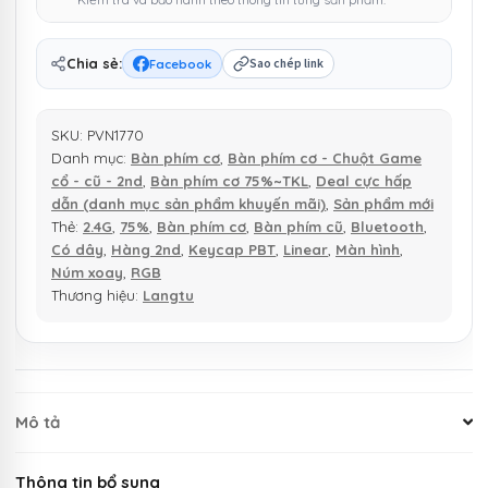
Chia sẻ:
Facebook
Sao chép link
SKU:
PVN1770
Danh mục:
Bàn phím cơ
,
Bàn phím cơ - Chuột Game
cổ - cũ - 2nd
,
Bàn phím cơ 75%~TKL
,
Deal cực hấp
dẫn (danh mục sản phẩm khuyến mãi)
,
Sản phẩm mới
Thẻ:
2.4G
,
75%
,
Bàn phím cơ
,
Bàn phím cũ
,
Bluetooth
,
Có dây
,
Hàng 2nd
,
Keycap PBT
,
Linear
,
Màn hình
,
Núm xoay
,
RGB
Thương hiệu:
Langtu
Mô tả
Thông tin bổ sung