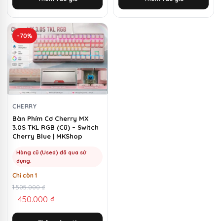
1.500.000 ₫.
là:
1.500.000 ₫.
là:
580.000 ₫.
1.080.000 ₫.
-70%
CHERRY
Bàn Phím Cơ Cherry MX
3.0S TKL RGB (Cũ) – Switch
Cherry Blue | MKShop
Hàng cũ (Used) đã qua sử
dụng.
Chỉ còn 1
Giá
Giá
1.505.000
₫
450.000
₫
gốc
hiện
là:
tại