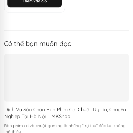
Thêm vào giỏ
1.505.000 ₫.
là:
450.000 ₫.
Có thể bạn muốn đọc
Dịch Vụ Sửa Chữa Bàn Phím Cơ, Chuột Uy Tín, Chuyên
Nghiệp Tại Hà Nội – MKShop
Bàn phím cơ và chuột gaming là những "trợ thủ" đắc lực không
thể thiếu…