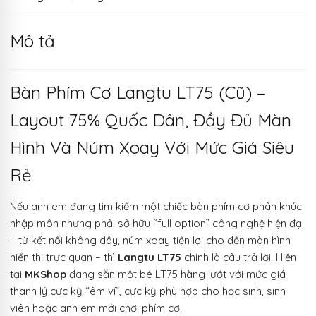
Mô tả
Bàn Phím Cơ Langtu LT75 (Cũ) –
Layout 75% Quốc Dân, Đầy Đủ Màn
Hình Và Núm Xoay Với Mức Giá Siêu
Rẻ
Nếu anh em đang tìm kiếm một chiếc bàn phím cơ phân khúc
nhập môn nhưng phải sở hữu “full option” công nghệ hiện đại
– từ kết nối không dây, núm xoay tiện lợi cho đến màn hình
hiển thị trực quan – thì
Langtu LT75
chính là câu trả lời. Hiện
tại
MKShop
đang sẵn một bé LT75 hàng lướt với mức giá
thanh lý cực kỳ “êm ví”, cực kỳ phù hợp cho học sinh, sinh
viên hoặc anh em mới chơi phím cơ.