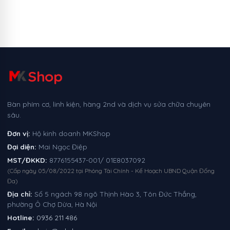
Shop
Bàn phím cơ, linh kiện, hàng 2nd và dịch vụ sửa chữa chuyên
sâu.
Đơn vị:
Hộ kinh doanh MKShop
Đại diện:
Mai Ngọc Điệp
MST/ĐKKD:
8776155437-001/ 01E8037092
(Cấp ngày 05/08/2022 tại Phòng Tài Chính - Kế Hoạch UBND Quận Đống
Đa)
Địa chỉ:
Số 5 ngách 98 ngõ Thịnh Hào 3, Tôn Đức Thắng,
phường Ô Chợ Dừa, Hà Nội
Hotline:
0936 211 486