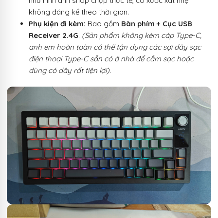
như hình ảnh shop chụp thực tế, có xước xát nhẹ
không đáng kể theo thời gian.
Phụ kiện đi kèm:
Bao gồm
Bàn phím + Cục USB
Receiver 2.4G
.
(Sản phẩm không kèm cáp Type-C,
anh em hoàn toàn có thể tận dụng các sợi dây sạc
điện thoại Type-C sẵn có ở nhà để cắm sạc hoặc
dùng có dây rất tiện lợi)
.