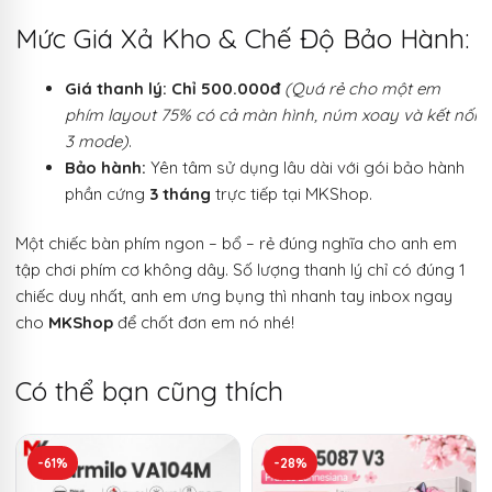
Mức Giá Xả Kho & Chế Độ Bảo Hành:
Giá thanh lý: Chỉ 500.000đ
(Quá rẻ cho một em
phím layout 75% có cả màn hình, núm xoay và kết nối
3 mode)
.
Bảo hành:
Yên tâm sử dụng lâu dài với gói bảo hành
phần cứng
3 tháng
trực tiếp tại MKShop.
Một chiếc bàn phím ngon – bổ – rẻ đúng nghĩa cho anh em
tập chơi phím cơ không dây. Số lượng thanh lý chỉ có đúng 1
chiếc duy nhất, anh em ưng bụng thì nhanh tay inbox ngay
cho
MKShop
để chốt đơn em nó nhé!
Có thể bạn cũng thích
-61%
-28%