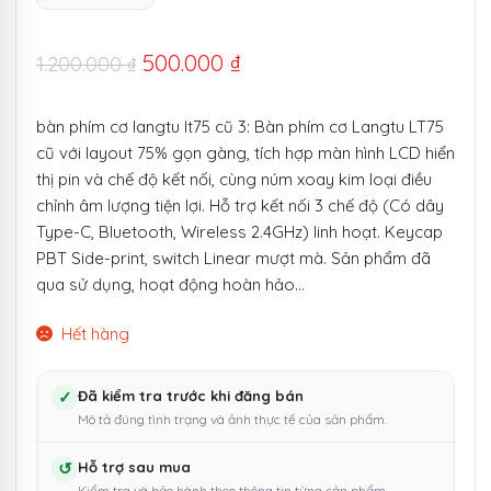
Giá
Giá
500.000
₫
1.200.000
₫
gốc
hiện
bàn phím cơ langtu lt75 cũ 3: Bàn phím cơ Langtu LT75
là:
tại
cũ với layout 75% gọn gàng, tích hợp màn hình LCD hiển
1.200.000 ₫.
là:
thị pin và chế độ kết nối, cùng núm xoay kim loại điều
chỉnh âm lượng tiện lợi. Hỗ trợ kết nối 3 chế độ (Có dây
500.000 ₫.
Type-C, Bluetooth, Wireless 2.4GHz) linh hoạt. Keycap
PBT Side-print, switch Linear mượt mà. Sản phẩm đã
qua sử dụng, hoạt động hoàn hảo…
Hết hàng
✓
Đã kiểm tra trước khi đăng bán
Mô tả đúng tình trạng và ảnh thực tế của sản phẩm.
↺
Hỗ trợ sau mua
Kiểm tra và bảo hành theo thông tin từng sản phẩm.