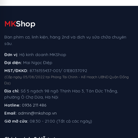
MK
Shop
Bàn phím cơ, linh kiện, hàng 2nd và dịch vụ sửa chữa chuyên
sâu.
Đơn vị:
Hộ kinh doanh MKShop
Đại diện:
Mai Ngọc Điệp
MST/ĐKKD:
8776155437-001/ 01E8037092
(Cấp ngày 05/08/2022 tại Phòng Tài Chính - Kế Hoạch UBND Quận Đống
Đa)
Địa chỉ:
Số 5 ngách 98 ngõ Thịnh Hào 3, Tôn Đức Thắng,
phường Ô Chợ Dừa, Hà Nội
Hotline:
0936 211 486
Email:
admin@mkshop.vn
Giờ mở cửa:
08:30 - 21:00 (Tất cả các ngày)