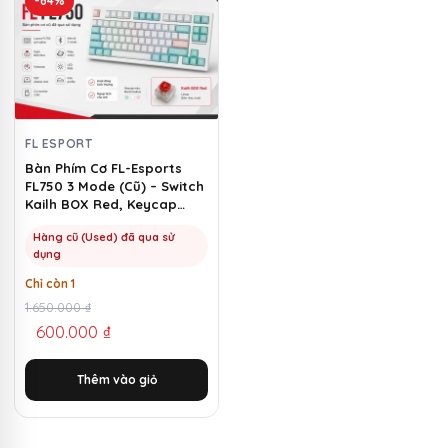
-64%
FL ESPORT
Bàn Phím Cơ FL-Esports
FL750 3 Mode (Cũ) – Switch
Kailh BOX Red, Keycap
Marshmallow | MKShop
Hàng cũ (Used) đã qua sử
dụng
Chỉ còn 1
Giá
Giá
1.650.000
₫
600.000
₫
gốc
hiện
là:
tại
Thêm vào giỏ
1.650.000 ₫.
là:
600.000 ₫.