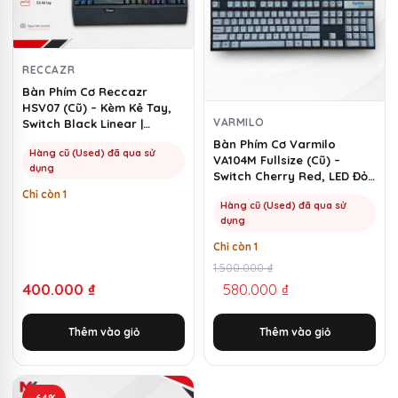
RECCAZR
Bàn Phím Cơ Reccazr
HSV07 (Cũ) – Kèm Kê Tay,
VARMILO
Switch Black Linear |
MKShop
Bàn Phím Cơ Varmilo
Hàng cũ (Used) đã qua sử
VA104M Fullsize (Cũ) –
dụng
Switch Cherry Red, LED Đỏ |
MKShop
Chỉ còn 1
Hàng cũ (Used) đã qua sử
dụng
Chỉ còn 1
Giá
Giá
1.500.000
₫
400.000
₫
580.000
₫
gốc
hiện
là:
tại
Thêm vào giỏ
Thêm vào giỏ
1.500.000 ₫.
là:
580.000 ₫.