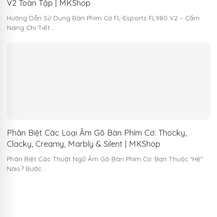
V2 Toàn Tập | MKShop
Hướng Dẫn Sử Dụng Bàn Phím Cơ FL-Esports FL980 V2 – Cẩm
Nang Chi Tiết…
Phân Biệt Các Loại Âm Gõ Bàn Phím Cơ: Thocky,
Clacky, Creamy, Marbly & Silent | MKShop
Phân Biệt Các Thuật Ngữ Âm Gõ Bàn Phím Cơ: Bạn Thuộc "Hệ"
Nào? Bước…