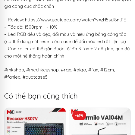
gia công cực chắc chắn
– Review: https://www.youtube.com/watch?v=zH5suI8ntPE
– Tốc độ: 1500rpm +- 10%
– Led RGB đều và đẹp, đổi màu và hiệu ứng bằng công tắc
(có thể dùng nút reset của case để đổi màu led rất tiện lợi)
– Controller có thể gắn được tối đa 8 fan + 2 dây led, quá đủ
cho một hệ thống hoàn chỉnh
#mkshop, #mechkeyshop, #rgb, #aigo, #fan, #12cm,
#fanled, #quạtcase5
Có thể bạn cũng thích
-61%