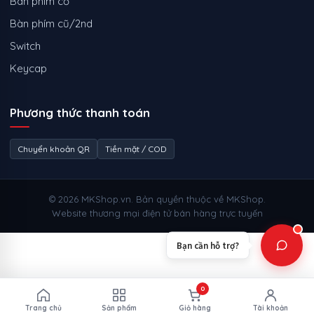
Bàn phím cơ
Bàn phím cũ/2nd
Switch
Keycap
Phương thức thanh toán
Chuyển khoản QR
Tiền mặt / COD
© 2026 MKShop.vn. Bản quyền thuộc về MKShop.
Website thương mại điện tử bán hàng trực tuyến
Bạn cần hỗ trợ?
0
Trang chủ
Sản phẩm
Giỏ hàng
Tài khoản