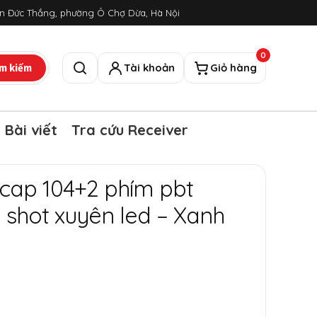
ôn Đức Thắng, phường Ô Chợ Dừa, Hà Nội
0
m kiếm
Tài khoản
Giỏ hàng
Tìm kiếm
Bài viết
Tra cứu Receiver
cap 104+2 phím pbt
 shot xuyên led – Xanh
₫