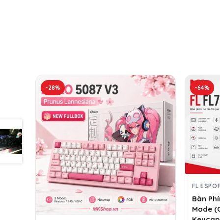
-28%
-64%
FL ESPO
Bàn Phí
Mode (C
Keycap