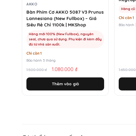
AKKO
Hàng cũ 
Bàn Phím Cơ AKKO 5087 V3 Prunus
Chỉ còn 1
Lannesiana (New Fullbox) – Giá
Siêu Rẻ Chỉ 1100k | MKShop
Bảo hành 
Hàng mới 100% (New Fullbox), nguyên
seal, chưa qua sử dụng. Phụ kiện đi kèm đầy
đủ từ nhà sản xuất.
Chỉ còn 1
Bảo hành 3 tháng
Giá
Giá
Giá
Giá
1.080.000
₫
1.500.000
₫
1.650.00
gốc
hiện
gốc
hiện
Thêm vào giỏ
là:
tại
là:
tại
1.500.000 ₫.
là:
1.650.0
là:
1.080.000 ₫.
600.00