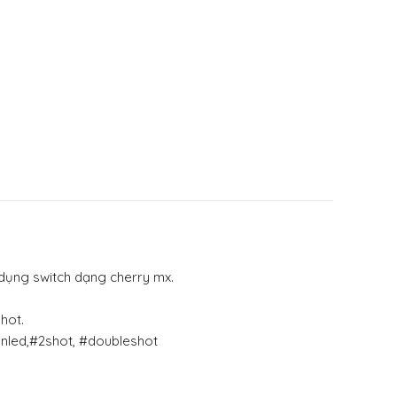
 dụng switch dạng cherry mx.
hot.
ênled,#2shot, #doubleshot