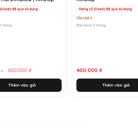
(Used) đã qua sử dụng
Hàng cũ (Used) đã qua sử dụng
Chỉ còn 1
3 tháng
Bảo hành 3 tháng
600.000
₫
400.000
₫
0
₫
Thêm vào giỏ
Thêm vào giỏ
00 ₫.
0 ₫.