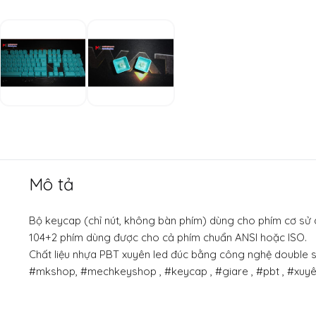
Mô tả
Bộ keycap (chỉ nút, không bàn phím) dùng cho phím cơ sử
104+2 phím dùng được cho cả phím chuẩn ANSI hoặc ISO.
Chất liệu nhựa PBT xuyên led đúc bằng công nghệ double s
#mkshop, #mechkeyshop , #keycap , #giare , #pbt , #xuy