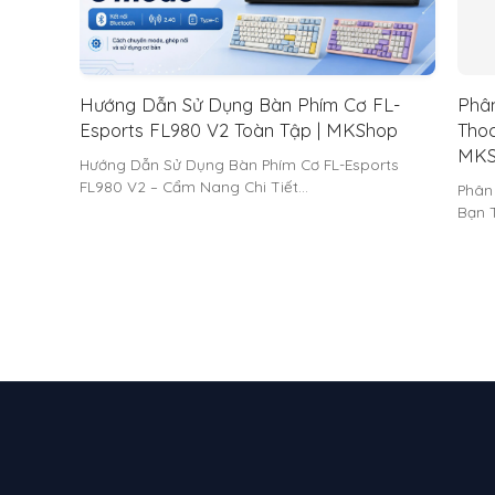
Hướng Dẫn Sử Dụng Bàn Phím Cơ FL-
Phân
Esports FL980 V2 Toàn Tập | MKShop
Thoc
MKS
Hướng Dẫn Sử Dụng Bàn Phím Cơ FL-Esports
FL980 V2 – Cẩm Nang Chi Tiết…
Phân
Bạn 