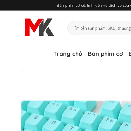
Chuyển
Bàn phím cơ cũ, linh kiện và dịch vụ sử
đến
nội
dung
Tìm
sản
phẩm
và
bài
Trang chủ
Bàn phím cơ
viết