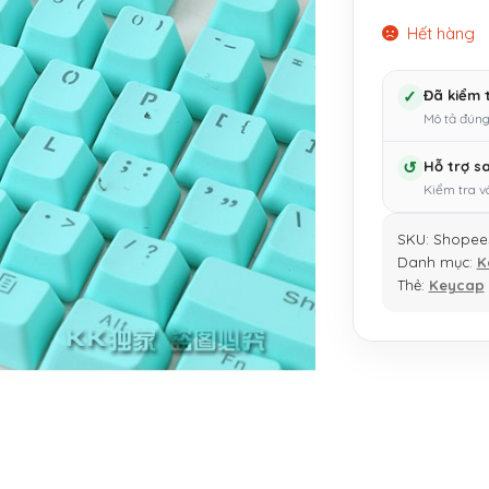
Hết hàng
✓
Đã kiểm 
Mô tả đúng
↺
Hỗ trợ s
Kiểm tra v
SKU:
Shopee
Danh mục:
K
Thẻ:
Keycap