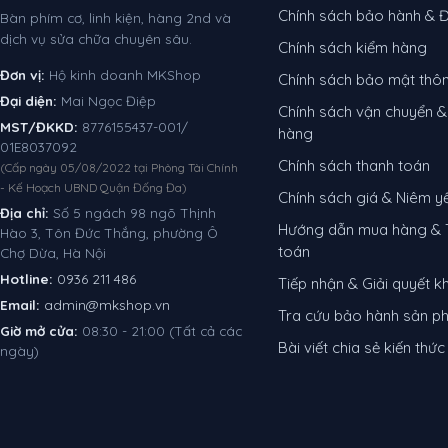
Chính sách bảo hành & Đ
Bàn phím cơ, linh kiện, hàng 2nd và
dịch vụ sửa chữa chuyên sâu.
Chính sách kiểm hàng
Đơn vị:
Hộ kinh doanh MKShop
Chính sách bảo mật thôn
Đại diện:
Mai Ngọc Điệp
Chính sách vận chuyển &
MST/ĐKKD:
8776155437-001/
hàng
01E8037092
Chính sách thanh toán
(Cấp ngày 05/08/2022 tại Phòng Tài Chính
- Kế Hoạch UBND Quận Đống Đa)
Chính sách giá & Niêm y
Địa chỉ:
Số 5 ngách 98 ngõ Thịnh
Hướng dẫn mua hàng & 
Hào 3, Tôn Đức Thắng, phường Ô
toán
Chợ Dừa, Hà Nội
Hotline:
0936 211 486
Tiếp nhận & Giải quyết kh
Email:
admin@mkshop.vn
Tra cứu bảo hành sản 
Giờ mở cửa:
08:30 - 21:00 (Tất cả các
Bài viết chia sẻ kiến thức
ngày)