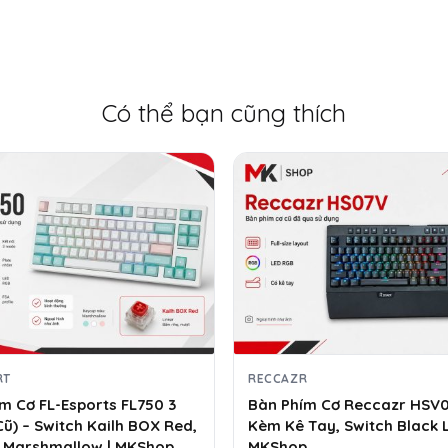
Có thể bạn cũng thích
RT
RECCAZR
m Cơ FL-Esports FL750 3
Bàn Phím Cơ Reccazr HSV07
ũ) – Switch Kailh BOX Red,
Kèm Kê Tay, Switch Black L
 Marshmallow | MKShop
MKShop