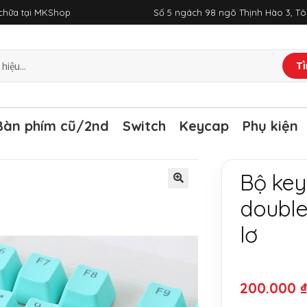
a chữa tại MKShop
Số 5 ngách 98 ngõ Thịnh Hào 3, T
Tì
Bàn phím cũ/2nd
Switch
Keycap
Phụ kiện
Bộ key
double
lơ
200.000