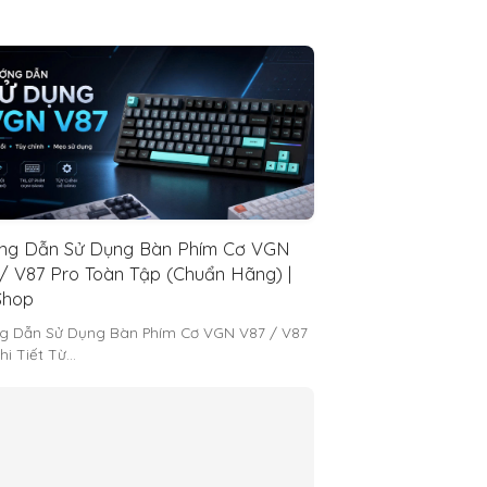
ng Dẫn Sử Dụng Bàn Phím Cơ VGN
/ V87 Pro Toàn Tập (Chuẩn Hãng) |
hop
g Dẫn Sử Dụng Bàn Phím Cơ VGN V87 / V87
hi Tiết Từ…