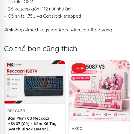
– Profile: OEM
– Bộ keycap gồm 112 nút như ảnh
– Có shift 1.75U và Capslock stepped
#mkshop #mechkeyshop #bee #keycap #ongvang
Có thể bạn cũng thích
-28%
RECCAZR
Bàn Phím Cơ Reccazr
HSV07 (Cũ) – Kèm Kê Tay,
AKKO
Switch Black Linear |