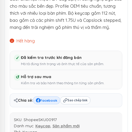
cho màu sắc bền đẹp. Profile OEM tiêu chuẩn, tương
thích với nhiều loại bàn phím. Bộ keycap gồm 112 nút,
bao gồm cả các phím shift 1.75U và Capslock stepped,
mang đến trải nghiệm gõ phím thú vị và thẩm mỹ.
Hết hàng
✓
Đã kiểm tra trước khi đăng bán
Mô tả đúng tình trạng và ảnh thực tế của sản phẩm.
↺
Hỗ trợ sau mua
Kiểm tra và bảo hành theo thông tin từng sản phẩm.
Chia sẻ:
Facebook
Sao chép link
SKU:
ShopeeSKU00917
Danh mục:
Keycap
,
Sản phẩm mới
Thẻ:
Keycap