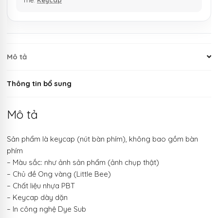
Mô tả
Thông tin bổ sung
Mô tả
Sản phẩm là keycap (nút bàn phím), không bao gồm bàn
phím
– Màu sắc: như ảnh sản phẩm (ảnh chụp thật)
– Chủ đề Ong vàng (Little Bee)
– Chất liệu nhựa PBT
– Keycap dày dặn
– In công nghệ Dye Sub