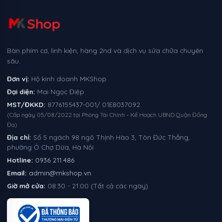
Shop
Bàn phím cơ, linh kiện, hàng 2nd và dịch vụ sửa chữa chuyên
sâu.
Đơn vị:
Hộ kinh doanh MKShop
Đại diện:
Mai Ngọc Điệp
MST/ĐKKD:
8776155437-001/ 01E8037092
(Cấp ngày 05/08/2022 tại Phòng Tài Chính - Kế Hoạch UBND Quận Đống
Đa)
Địa chỉ:
Số 5 ngách 98 ngõ Thịnh Hào 3, Tôn Đức Thắng,
phường Ô Chợ Dừa, Hà Nội
Hotline:
0936 211 486
Email:
admin@mkshop.vn
Giờ mở cửa:
08:30 - 21:00 (Tất cả các ngày)