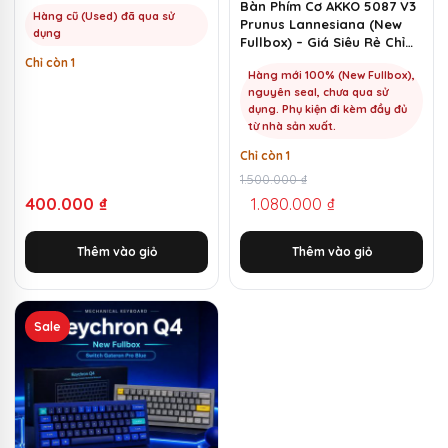
MKShop
Bàn Phím Cơ AKKO 5087 V3
Hàng cũ (Used) đã qua sử
Prunus Lannesiana (New
dụng
Fullbox) – Giá Siêu Rẻ Chỉ
1100k | MKShop
Chỉ còn 1
Hàng mới 100% (New Fullbox),
nguyên seal, chưa qua sử
dụng. Phụ kiện đi kèm đầy đủ
từ nhà sản xuất.
Chỉ còn 1
Giá
Giá
1.500.000
₫
400.000
₫
1.080.000
₫
gốc
hiện
là:
tại
Thêm vào giỏ
Thêm vào giỏ
1.500.000 ₫.
là:
1.080.000 ₫.
Sản
Sale
phẩm
này
có
nhiều
biến