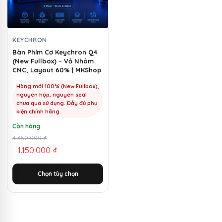
thể.
Các
tùy
chọn
KEYCHRON
có
Bàn Phím Cơ Keychron Q4
(New Fullbox) – Vỏ Nhôm
thể
CNC, Layout 60% | MKShop
được
chọn
Hàng mới 100% (New Fullbox),
nguyên hộp, nguyên seal
trên
chưa qua sử dụng. Đầy đủ phụ
trang
kiện chính hãng.
sản
Còn hàng
phẩm
Giá
Giá
3.350.000
₫
1.150.000
₫
gốc
hiện
là:
tại
Chọn tùy chọn
3.350.000 ₫.
là:
1.150.000 ₫.