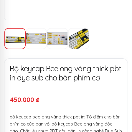
Bộ keycap Bee ong vàng thick pbt
in dye sub cho bàn phím cơ
450.000
₫
bộ keycap bee ong vàng thick pbt in: Tô điểm cho bàn
phím cơ của bạn với bộ keycap Bee ong vàng độc
đáo. Chất liệu nhựa PBT dày dặn, in công nghệ Dye Sub