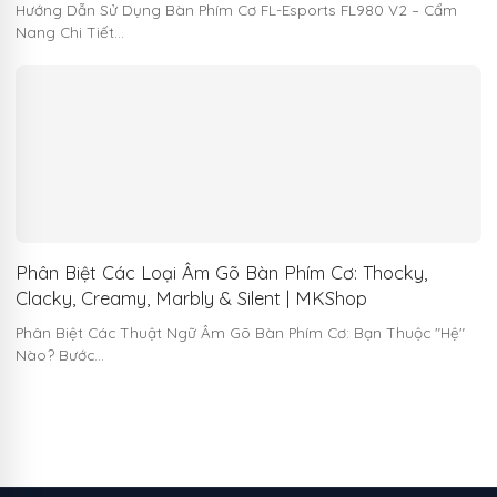
Hướng Dẫn Sử Dụng Bàn Phím Cơ FL-Esports FL980 V2 – Cẩm
Nang Chi Tiết…
Phân Biệt Các Loại Âm Gõ Bàn Phím Cơ: Thocky,
Clacky, Creamy, Marbly & Silent | MKShop
Phân Biệt Các Thuật Ngữ Âm Gõ Bàn Phím Cơ: Bạn Thuộc "Hệ"
Nào? Bước…