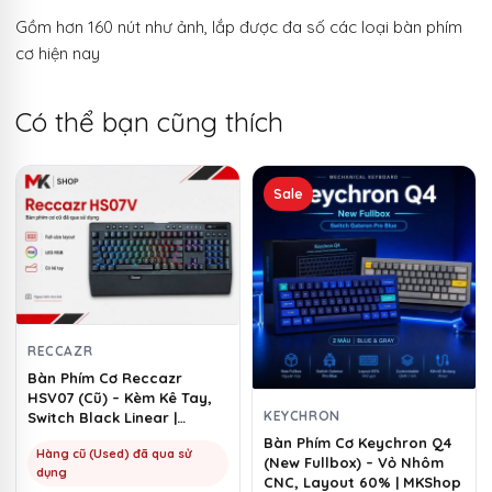
Gồm hơn 160 nút như ảnh, lắp được đa số các loại bàn phím
cơ hiện nay
Có thể bạn cũng thích
Sản
Sale
phẩm
này
có
nhiều
biến
thể.
RECCAZR
Các
Bàn Phím Cơ Reccazr
tùy
HSV07 (Cũ) – Kèm Kê Tay,
chọn
KEYCHRON
Switch Black Linear |
MKShop
có
Bàn Phím Cơ Keychron Q4
Hàng cũ (Used) đã qua sử
(New Fullbox) – Vỏ Nhôm
thể
dụng
CNC, Layout 60% | MKShop