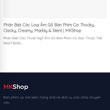
Phân Biệt Các Loại Âm Gõ Bàn Phím Cơ: Thocky,
Clacky, Creamy, Marbly & Silent | MKShop
Phân Biệt Các Thuật Ngữ Âm Gõ Bàn Phím Cơ: Bạn Thuộc "Hệ"
Nào? Bước…
MK
Shop
Bàn phím cơ, linh kiện, hàng 2nd và dịch vụ sửa chữa chuyên
sâu.