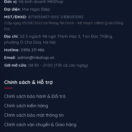
Đơn vị:
Hộ kinh doanh MKShop
Đại diện:
Mai Ngọc Điệp
MST/ĐKKD:
8776155437-001/ 01E8037092
(Cấp ngày 05/08/2022 tại Phòng Tài Chính - Kế Hoạch UBND Quận Đống
Đa)
Địa chỉ:
Số 5 ngách 98 ngõ Thịnh Hào 3, Tôn Đức Thắng,
phường Ô Chợ Dừa, Hà Nội
Hotline:
0936 211 486
Email:
admin@mkshop.vn
Giờ mở cửa:
08:30 - 21:00 (Tất cả các ngày)
Chính sách & Hỗ trợ
Chính sách bảo hành & Đổi trả
Chính sách kiểm hàng
Chính sách bảo mật thông tin
Chính sách vận chuyển & Giao hàng