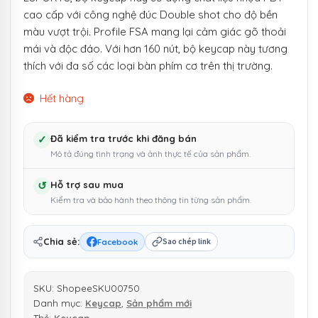
cao cấp với công nghệ đúc Double shot cho độ bền
màu vượt trội. Profile FSA mang lại cảm giác gõ thoải
mái và độc đáo. Với hơn 160 nút, bộ keycap này tương
thích với đa số các loại bàn phím cơ trên thị trường.
Hết hàng
✓
Đã kiểm tra trước khi đăng bán
Mô tả đúng tình trạng và ảnh thực tế của sản phẩm.
↺
Hỗ trợ sau mua
Kiểm tra và bảo hành theo thông tin từng sản phẩm.
Chia sẻ:
Facebook
Sao chép link
SKU:
ShopeeSKU00750
Danh mục:
Keycap
,
Sản phẩm mới
Thẻ:
Keycap