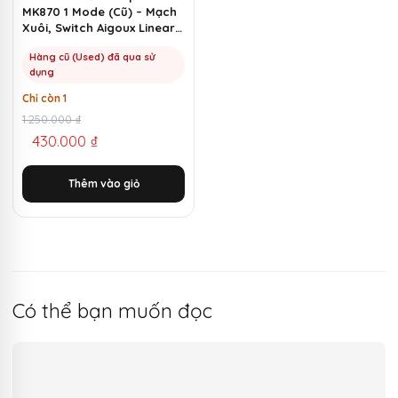
MK870 1 Mode (Cũ) – Mạch
Xuôi, Switch Aigoux Linear |
MKShop
Hàng cũ (Used) đã qua sử
dụng
Chỉ còn 1
Giá
Giá
1.250.000
₫
430.000
₫
gốc
hiện
là:
tại
Thêm vào giỏ
1.250.000 ₫.
là:
430.000 ₫.
Có thể bạn muốn đọc