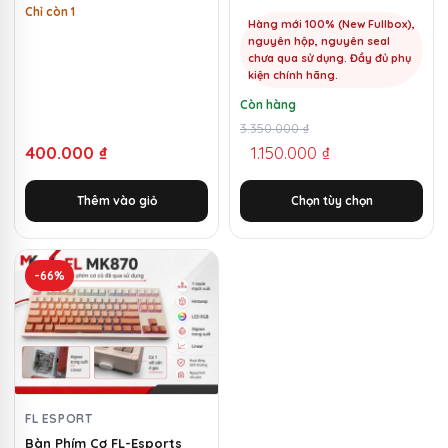
được
Chỉ còn 1
chọn
Hàng mới 100% (New Fullbox),
nguyên hộp, nguyên seal
trên
chưa qua sử dụng. Đầy đủ phụ
trang
kiện chính hãng.
sản
Còn hàng
phẩm
Giá
Giá
3.350.000
₫
400.000
₫
1.150.000
₫
gốc
hiện
là:
tại
Thêm vào giỏ
Chọn tùy chọn
3.350.000 ₫.
là:
1.150.000 ₫.
-66%
FL ESPORT
Bàn Phím Cơ FL-Esports