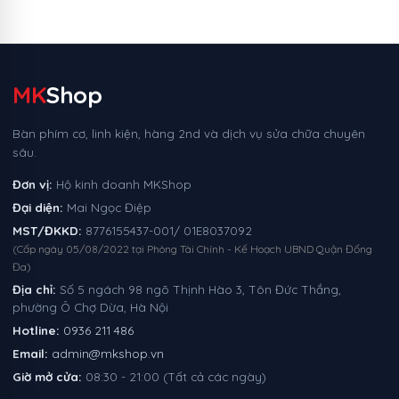
MK
Shop
Bàn phím cơ, linh kiện, hàng 2nd và dịch vụ sửa chữa chuyên
sâu.
Đơn vị:
Hộ kinh doanh MKShop
Đại diện:
Mai Ngọc Điệp
MST/ĐKKD:
8776155437-001/ 01E8037092
(Cấp ngày 05/08/2022 tại Phòng Tài Chính - Kế Hoạch UBND Quận Đống
Đa)
Địa chỉ:
Số 5 ngách 98 ngõ Thịnh Hào 3, Tôn Đức Thắng,
phường Ô Chợ Dừa, Hà Nội
Hotline:
0936 211 486
Email:
admin@mkshop.vn
Giờ mở cửa:
08:30 - 21:00 (Tất cả các ngày)