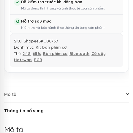
✓
Đã kiểm tra trước khi đăng bán
Mô tả đúng tình trạng và ảnh thực tế của sản phẩm.
↺
Hỗ trợ sau mua
Kiểm tra và bảo hành theo thông tin từng sản phẩm.
SKU:
ShopeeSKU00769
Danh mục:
Kit bàn phím cơ
Thẻ:
2.4G
,
65%
,
Bàn phím cơ
,
Bluetooth
,
Có dây
,
Hotswap
,
RGB
Mô tả
Thông tin bổ sung
Mô tả