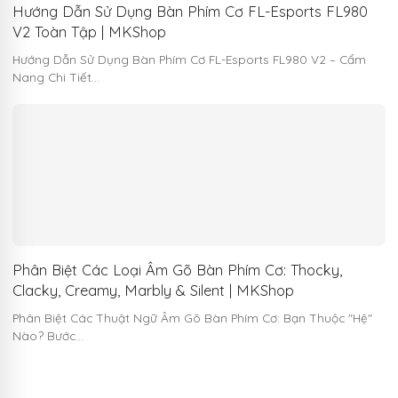
Hướng Dẫn Sử Dụng Bàn Phím Cơ FL-Esports FL980
V2 Toàn Tập | MKShop
Hướng Dẫn Sử Dụng Bàn Phím Cơ FL-Esports FL980 V2 – Cẩm
Nang Chi Tiết…
Phân Biệt Các Loại Âm Gõ Bàn Phím Cơ: Thocky,
Clacky, Creamy, Marbly & Silent | MKShop
Phân Biệt Các Thuật Ngữ Âm Gõ Bàn Phím Cơ: Bạn Thuộc "Hệ"
Nào? Bước…