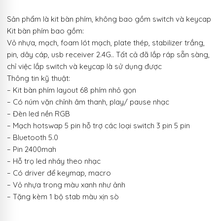
Sản phẩm là kit bàn phím, không bao gồm switch và keycap
Kit bàn phím bao gồm:
Vỏ nhựa, mạch, foam lót mạch, plate thép, stabilizer trắng,
pin, dây cáp, usb receiver 2.4G.. Tất cả đã lắp ráp sẵn sàng,
chỉ việc lắp switch và keycap là sử dụng được
Thông tin kỹ thuật:
– Kit bàn phím layout 68 phím nhỏ gọn
– Có núm vặn chỉnh âm thanh, play/ pause nhạc
– Đèn led nền RGB
– Mạch hotswap 5 pin hỗ trợ các loại switch 3 pin 5 pin
– Bluetooth 5.0
– Pin 2400mah
– Hỗ trọ led nháy theo nhạc
– Có driver để keymap, macro
– Vỏ nhựa trong màu xanh như ảnh
– Tặng kèm 1 bộ stab màu xịn sò