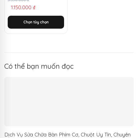
Giá
Giá
1.150.000
₫
gốc
hiện
là:
tại
Chọn tùy chọn
3.350.000 ₫.
là:
1.150.000 ₫.
Có thể bạn muốn đọc
Dịch Vụ Sửa Chữa Bàn Phím Cơ, Chuột Uy Tín, Chuyên