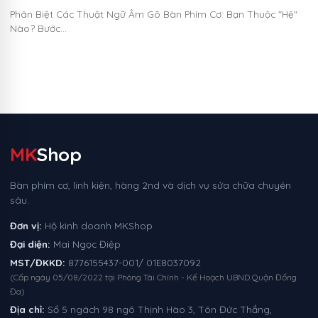
Phân Biệt Các Thuật Ngữ Âm Gõ Bàn Phím Cơ: Bạn Thuộc "Hệ"
Nào? Bước…
MK
Shop
Bàn phím cơ, linh kiện, hàng 2nd và dịch vụ sửa chữa chuyên
sâu.
Đơn vị:
Hộ kinh doanh MKShop
Đại diện:
Mai Ngọc Điệp
MST/ĐKKD:
8776155437-001/ 01E8037092
(Cấp ngày 05/08/2022 tại Phòng Tài Chính - Kế Hoạch UBND Quận Đống
Đa)
Địa chỉ:
Số 5 ngách 98 ngõ Thịnh Hào 3, Tôn Đức Thắng,