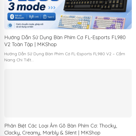
Hướng Dẫn Sử Dụng Bàn Phím Cơ FL-Esports FL980
V2 Toàn Tập | MKShop
Hướng Dẫn Sử Dụng Bàn Phím Cơ FL-Esports FL980 V2 – Cẩm
Nang Chi Tiết…
Phân Biệt Các Loại Âm Gõ Bàn Phím Cơ: Thocky,
Clacky, Creamy, Marbly & Silent | MKShop