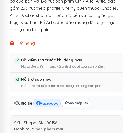
cơ của bạn với Bộ nút bàn phím CMK Aifei Artic, bao
gồm 253 nút theo profile Cherry quen thuộc. Chất liệu
ABS Double shot đảm bảo độ bền và cảm giác gõ
tuyệt vời. Thiết kế Artic độc đáo mang đến diện mạo
mới lạ cho bàn phím.
Hết hàng
✓
Đã kiểm tra trước khi đăng bán
Mô tả đúng tình trạng và ảnh thực tế của sản phẩm.
↺
Hỗ trợ sau mua
Kiểm tra và bảo hành theo thông tin từng sản phẩm.
Chia sẻ:
Facebook
Sao chép link
SKU:
ShopeeSKU00136
Danh mục:
Sản phẩm mới