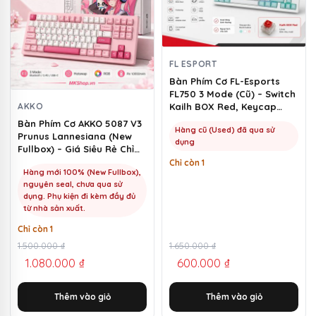
FL ESPORT
Bàn Phím Cơ FL-Esports
FL750 3 Mode (Cũ) – Switch
AKKO
Kailh BOX Red, Keycap
Marshmallow | MKShop
Bàn Phím Cơ AKKO 5087 V3
Hàng cũ (Used) đã qua sử
Prunus Lannesiana (New
dụng
Fullbox) – Giá Siêu Rẻ Chỉ
1100k | MKShop
Chỉ còn 1
Hàng mới 100% (New Fullbox),
nguyên seal, chưa qua sử
dụng. Phụ kiện đi kèm đầy đủ
từ nhà sản xuất.
Chỉ còn 1
Giá
Giá
1.500.000
₫
Giá
Giá
1.650.000
₫
1.080.000
₫
600.000
₫
gốc
hiện
gốc
hiện
là:
tại
là:
tại
Thêm vào giỏ
Thêm vào giỏ
1.500.000 ₫.
là:
1.650.000 ₫.
là: