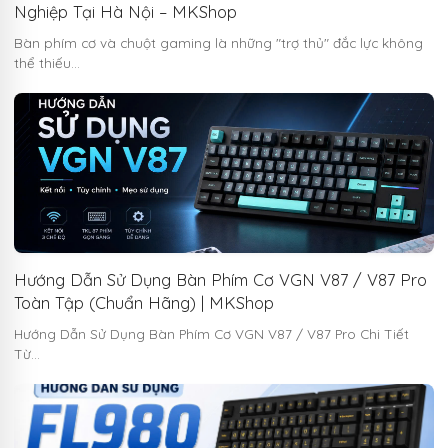
Nghiệp Tại Hà Nội – MKShop
Bàn phím cơ và chuột gaming là những "trợ thủ" đắc lực không
thể thiếu…
Hướng Dẫn Sử Dụng Bàn Phím Cơ VGN V87 / V87 Pro
Toàn Tập (Chuẩn Hãng) | MKShop
Hướng Dẫn Sử Dụng Bàn Phím Cơ VGN V87 / V87 Pro Chi Tiết
Từ…