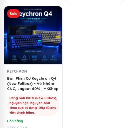
1.080.000 ₫.
600.000 ₫.
Sản
Sale
phẩm
này
có
nhiều
biến
thể.
Các
tùy
chọn
KEYCHRON
có
Bàn Phím Cơ Keychron Q4
(New Fullbox) – Vỏ Nhôm
thể
CNC, Layout 60% | MKShop
được
chọn
Hàng mới 100% (New Fullbox),
nguyên hộp, nguyên seal
trên
chưa qua sử dụng. Đầy đủ phụ
trang
kiện chính hãng.
sản
Còn hàng
phẩm
3.350.000
₫