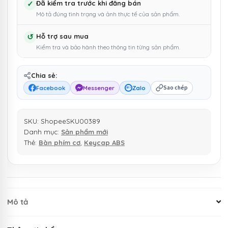
✓
Đã kiểm tra trước khi đăng bán
Mô tả đúng tình trạng và ảnh thực tế của sản phẩm.
↺
Hỗ trợ sau mua
Kiểm tra và bảo hành theo thông tin từng sản phẩm.
Chia sẻ:
Facebook
Messenger
Zalo
Sao chép
SKU:
ShopeeSKU00389
Danh mục:
Sản phẩm mới
Thẻ:
Bàn phím cơ
,
Keycap ABS
Mô tả