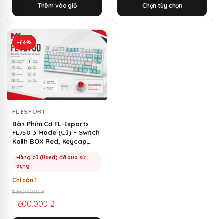
Thêm vào giỏ
Chọn tùy chọn
1.500.000 ₫.
là:
3.350.000 ₫.
là:
580.000 ₫.
1.150.000 ₫.
-64%
FL ESPORT
Bàn Phím Cơ FL-Esports
FL750 3 Mode (Cũ) – Switch
Kailh BOX Red, Keycap
Marshmallow | MKShop
Hàng cũ (Used) đã qua sử
dụng
Chỉ còn 1
Giá
Giá
1.650.000
₫
600.000
₫
gốc
hiện