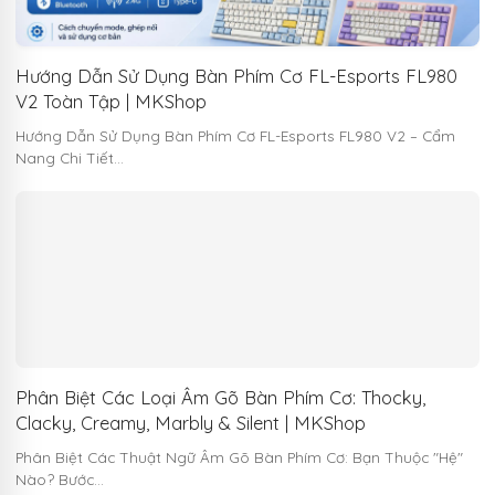
Hướng Dẫn Sử Dụng Bàn Phím Cơ FL-Esports FL980
V2 Toàn Tập | MKShop
Hướng Dẫn Sử Dụng Bàn Phím Cơ FL-Esports FL980 V2 – Cẩm
Nang Chi Tiết…
Phân Biệt Các Loại Âm Gõ Bàn Phím Cơ: Thocky,
Clacky, Creamy, Marbly & Silent | MKShop
Phân Biệt Các Thuật Ngữ Âm Gõ Bàn Phím Cơ: Bạn Thuộc "Hệ"
Nào? Bước…