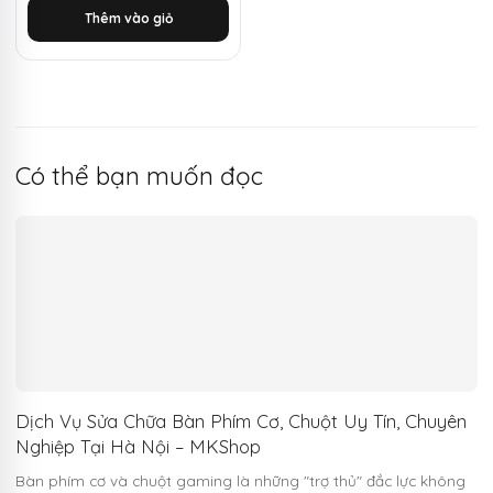
là:
tại
Thêm vào giỏ
1.650.000 ₫.
là:
600.000 ₫.
Có thể bạn muốn đọc
Dịch Vụ Sửa Chữa Bàn Phím Cơ, Chuột Uy Tín, Chuyên
Nghiệp Tại Hà Nội – MKShop
Bàn phím cơ và chuột gaming là những "trợ thủ" đắc lực không