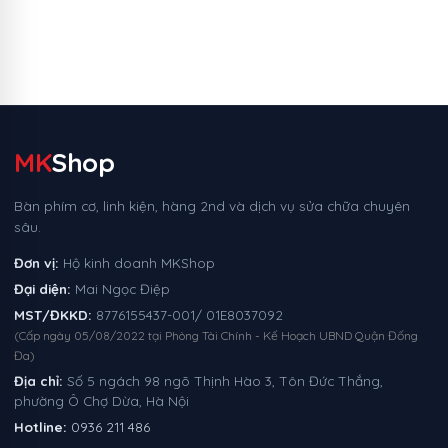
MK
Shop
Bàn phím cơ, linh kiện, hàng 2nd và dịch vụ sửa chữa chuyên
sâu.
Đơn vị:
Hộ kinh doanh MKShop
Đại diện:
Mai Ngọc Điệp
MST/ĐKKD:
8776155437-001/ 01E8037092
(Cấp ngày 05/08/2022 tại Phòng Tài Chính - Kế Hoạch UBND Quận Đống
Đa)
Địa chỉ:
Số 5 ngách 98 ngõ Thịnh Hào 3, Tôn Đức Thắng,
phường Ô Chợ Dừa, Hà Nội
Hotline:
0936 211 486