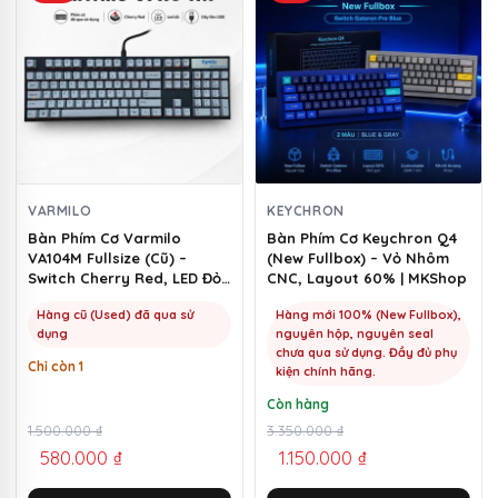
này
có
nhiều
biến
thể.
Các
tùy
chọn
VARMILO
KEYCHRON
có
Bàn Phím Cơ Varmilo
Bàn Phím Cơ Keychron Q4
VA104M Fullsize (Cũ) –
(New Fullbox) – Vỏ Nhôm
thể
Switch Cherry Red, LED Đỏ |
CNC, Layout 60% | MKShop
được
MKShop
chọn
Hàng cũ (Used) đã qua sử
Hàng mới 100% (New Fullbox),
dụng
nguyên hộp, nguyên seal
trên
chưa qua sử dụng. Đầy đủ phụ
Chỉ còn 1
trang
kiện chính hãng.
sản
Còn hàng
phẩm
Giá
Giá
1.500.000
₫
Giá
Giá
3.350.000
₫
580.000
₫
1.150.000
₫
gốc
hiện
gốc
hiện
là:
tại
là:
tại