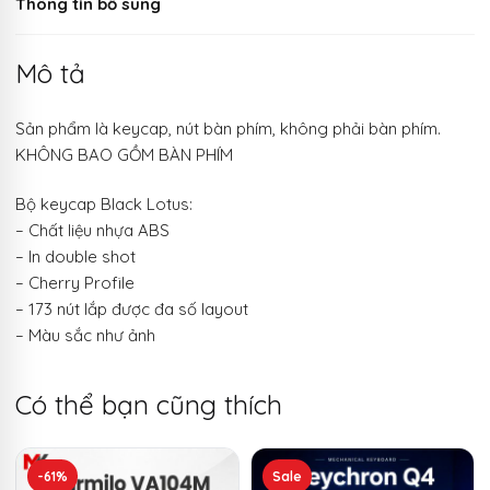
Thông tin bổ sung
Mô tả
Sản phẩm là keycap, nút bàn phím, không phải bàn phím.
KHÔNG BAO GỒM BÀN PHÍM
Bộ keycap Black Lotus:
– Chất liệu nhựa ABS
– In double shot
– Cherry Profile
– 173 nút lắp được đa số layout
– Màu sắc như ảnh
Có thể bạn cũng thích
Sản
-61%
Sale
phẩm