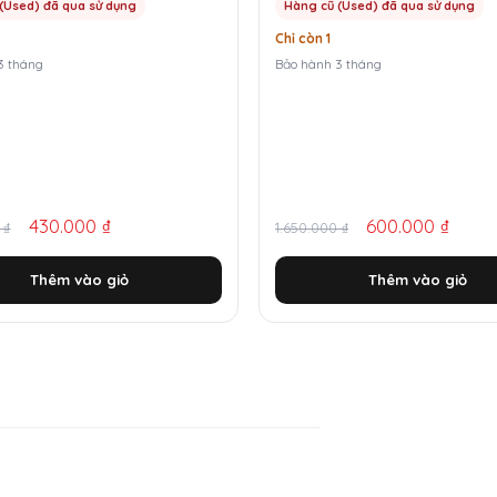
(Used) đã qua sử dụng
Hàng cũ (Used) đã qua sử dụng
Chỉ còn 1
3 tháng
Bảo hành 3 tháng
Giá
Giá
430.000
₫
600.000
₫
0
₫
1.650.000
₫
gốc
hiện
Thêm vào giỏ
Thêm vào giỏ
là:
tại
00 ₫.
1.650.000 ₫.
là:
0 ₫.
600.000 ₫.