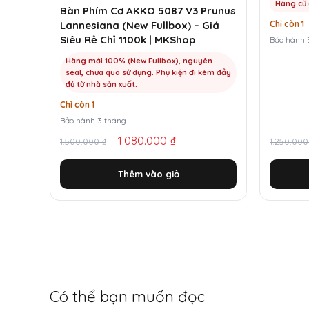
Hàng cũ 
Bàn Phím Cơ AKKO 5087 V3 Prunus
Chỉ còn 1
Lannesiana (New Fullbox) – Giá
Siêu Rẻ Chỉ 1100k | MKShop
Bảo hành 
Hàng mới 100% (New Fullbox), nguyên
seal, chưa qua sử dụng. Phụ kiện đi kèm đầy
đủ từ nhà sản xuất.
Chỉ còn 1
Bảo hành 3 tháng
Giá
Giá
Giá
Giá
1.080.000
₫
1.500.000
₫
1.250.00
gốc
hiện
gốc
hiện
Thêm vào giỏ
là:
tại
là:
tại
1.500.000 ₫.
là:
1.250.0
là:
1.080.000 ₫.
430.00
Có thể bạn muốn đọc