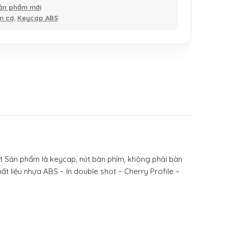
ản phẩm mới
m cơ
,
Keycap ABS
 Sản phẩm là keycap, nút bàn phím, không phải bàn
iệu nhựa ABS – In double shot – Cherry Profile –