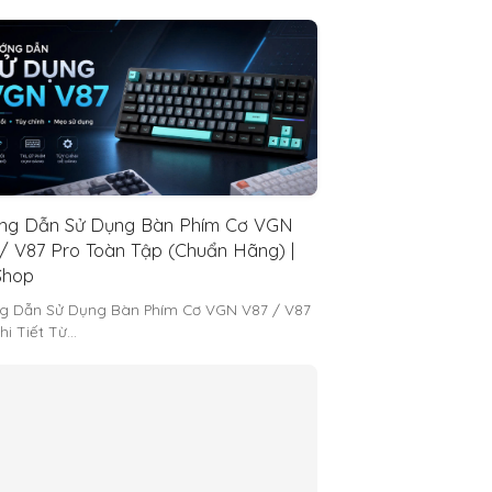
ng Dẫn Sử Dụng Bàn Phím Cơ VGN
/ V87 Pro Toàn Tập (Chuẩn Hãng) |
hop
g Dẫn Sử Dụng Bàn Phím Cơ VGN V87 / V87
hi Tiết Từ…