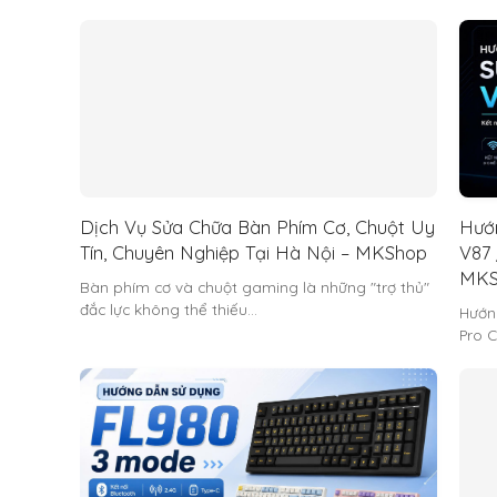
Dịch Vụ Sửa Chữa Bàn Phím Cơ, Chuột Uy
Hướ
Tín, Chuyên Nghiệp Tại Hà Nội – MKShop
V87 
MKS
Bàn phím cơ và chuột gaming là những "trợ thủ"
đắc lực không thể thiếu…
Hướn
Pro C