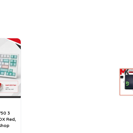
750 3
BOX Red,
Shop