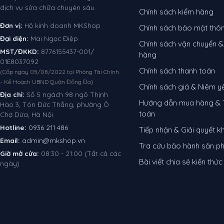
dịch vụ sửa chữa chuyên sâu.
Chính sách kiểm hàng
Đơn vị:
Hộ kinh doanh MKShop
Chính sách bảo mật thôn
Đại diện:
Mai Ngọc Điệp
Chính sách vận chuyển &
MST/ĐKKD:
8776155437-001/
hàng
01E8037092
Chính sách thanh toán
(Cấp ngày 05/08/2022 tại Phòng Tài Chính
- Kế Hoạch UBND Quận Đống Đa)
Chính sách giá & Niêm y
Địa chỉ:
Số 5 ngách 98 ngõ Thịnh
Hướng dẫn mua hàng & 
Hào 3, Tôn Đức Thắng, phường Ô
toán
Chợ Dừa, Hà Nội
Hotline:
0936 211 486
Tiếp nhận & Giải quyết kh
Email:
admin@mkshop.vn
Tra cứu bảo hành sản 
Giờ mở cửa:
08:30 - 21:00 (Tất cả các
Bài viết chia sẻ kiến thức
ngày)