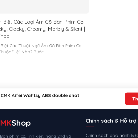
 Biệt Các Loại Âm Gõ Bàn Phím Cơ:
ky, Clacky, Creamy, Marbly & Silent |
hop
 Biệt Các Thuật Ngữ Âm Gõ Bàn Phím Cơ:
Thuộc "Hệ" Nào? Bước…
 CMK Aifei Wahtsy ABS double shot
Th
Chính sách & Hỗ trợ
MK
Shop
0 ₫.
Chính sách bảo hành & Đ
Bàn phím cơ, linh kiện, hàng 2nd và