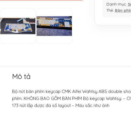
Danh mục:
S
Thẻ:
Bàn phí
Mô tả
Bộ nút bàn phím keycap CMK Aifei Wahtsy ABS double shot
phím. KHÔNG BAO GỒM BÀN PHÍM Bộ keycap Wahtsy: – Chất l
173 nút lắp được đa số layout – Màu sắc như ảnh