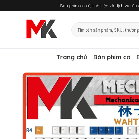
Chuyển
Bàn phím cơ cũ, linh kiện và dịch vụ sử
đến
nội
dung
Tìm
sản
phẩm
và
bài
Trang chủ
Bàn phím cơ
viết