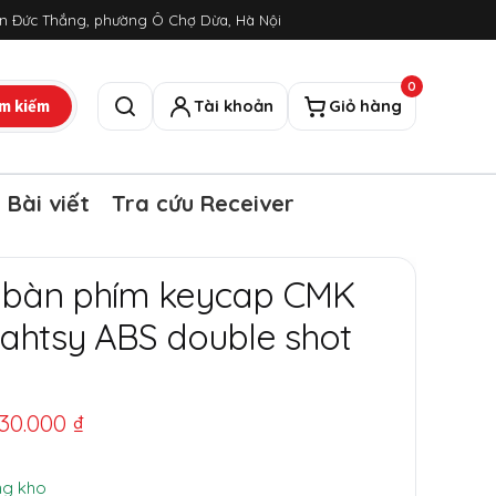
ôn Đức Thắng, phường Ô Chợ Dừa, Hà Nội
0
m kiếm
Tài khoản
Giỏ hàng
Tìm kiếm
Bài viết
Tra cứu Receiver
 bàn phím keycap CMK
Wahtsy ABS double shot
iá
Giá
30.000
₫
ốc
hiện
ng kho