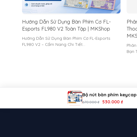
Hướng Dẫn Sử Dụng Bàn Phím Cơ FL-
Phân
Esports FL980 V2 Toàn Tập | MKShop
Thoc
MKS
Hướng Dẫn Sử Dụng Bàn Phím Cơ FL-Esports
FL980 V2 – Cẩm Nang Chi Tiết…
Phân
Bạn 
Bộ nút bàn phím keycap
Giá
Giá
530.000
₫
670.000
₫
gốc
hiện
là:
tại
670.000 ₫.
là:
530.00