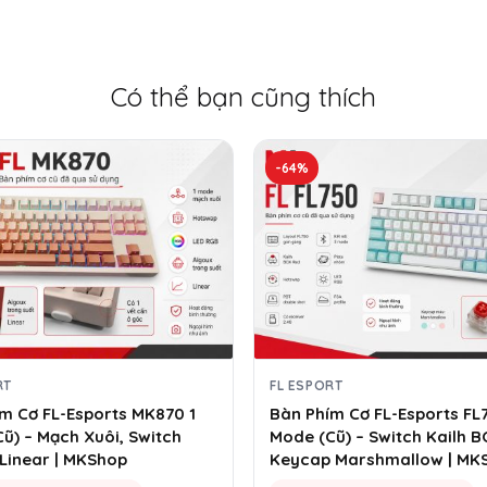
Có thể bạn cũng thích
-64%
RT
FL ESPORT
m Cơ FL-Esports MK870 1
Bàn Phím Cơ FL-Esports FL
ũ) – Mạch Xuôi, Switch
Mode (Cũ) – Switch Kailh 
Linear | MKShop
Keycap Marshmallow | MK