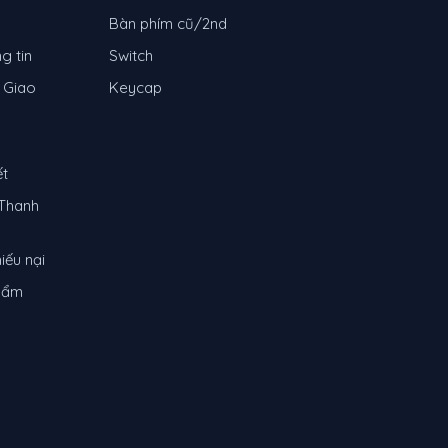
Bàn phím cũ/2nd
g tin
Switch
 Giao
Keycap
ết
Thanh
iếu nại
phẩm