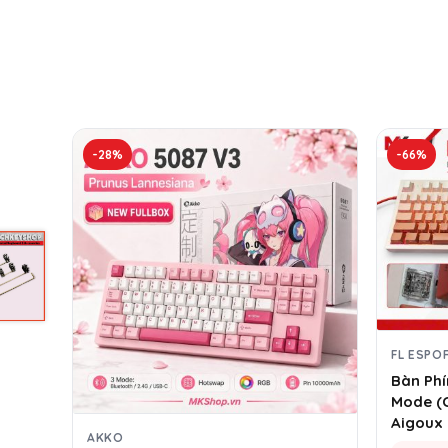
-28%
-66%
FL ESPO
Bàn Phí
Mode (C
Aigoux 
AKKO