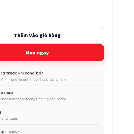
à:
tại
70.000 ₫.
là:
530.000 ₫.
Thêm vào giỏ hàng
Mua ngay
tra trước khi đăng bán
 tình trạng và ảnh thực tế của sản phẩm.
au mua
à bảo hành theo thông tin từng sản phẩm.
g
 hàng ngay.
SKU00493