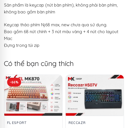
Sản phẩm là keycap (nút bàn phím), không phải bàn phím,
không bao gồm bàn phím
Keycap tháo phím Nj68 max, new chưa qua sử dụng.
Bao gồm 68 nút chính + 3 nút màu vàng + 4 nút cho layout
Mac
Đựng trong túi zip
Có thể bạn cũng thích
-66%
FL ESPORT
RECCAZR