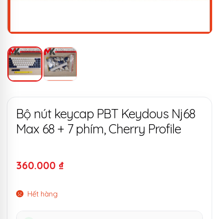
Bộ nút keycap PBT Keydous Nj68
Max 68 + 7 phím, Cherry Profile
360.000
₫
Hết hàng