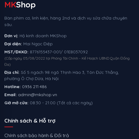
MK
Shop
Bàn phím cơ, linh kiện, hàng 2nd và dịch vụ sửa chữa chuyên
sâu.
Đơn vị:
Hộ kinh doanh MKShop
Đại diện:
Mai Ngọc Điệp
MST/ĐKKD:
8776155437-001/ 01E8037092
(Cấp ngày 05/08/2022 tại Phòng Tài Chính - Kế Hoạch UBND Quận Đống
Đa)
Địa chỉ:
Số 5 ngách 98 ngõ Thịnh Hào 3, Tôn Đức Thắng,
phường Ô Chợ Dừa, Hà Nội
Hotline:
0936 211 486
Email:
admin@mkshop.vn
Giờ mở cửa:
08:30 - 21:00 (Tất cả các ngày)
Chính sách & Hỗ trợ
Chính sách bảo hành & Đổi trả