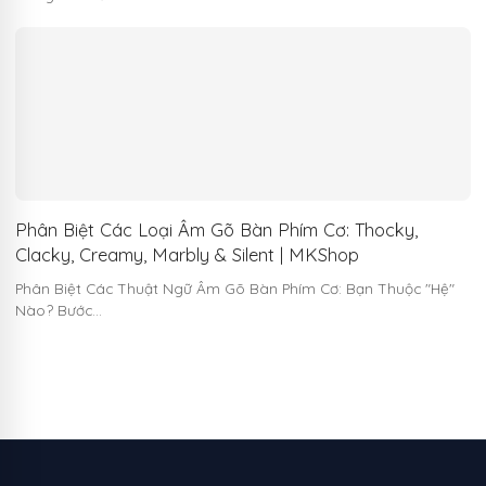
Phân Biệt Các Loại Âm Gõ Bàn Phím Cơ: Thocky,
Clacky, Creamy, Marbly & Silent | MKShop
Phân Biệt Các Thuật Ngữ Âm Gõ Bàn Phím Cơ: Bạn Thuộc "Hệ"
Nào? Bước…