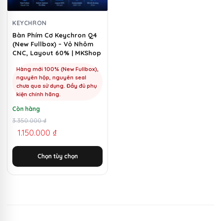
tùy
chọn
KEYCHRON
có
Bàn Phím Cơ Keychron Q4
(New Fullbox) – Vỏ Nhôm
thể
CNC, Layout 60% | MKShop
được
chọn
Hàng mới 100% (New Fullbox),
nguyên hộp, nguyên seal
trên
chưa qua sử dụng. Đầy đủ phụ
trang
kiện chính hãng.
sản
Còn hàng
phẩm
Giá
Giá
3.350.000
₫
1.150.000
₫
gốc
hiện
là:
tại
Chọn tùy chọn
3.350.000 ₫.
là:
1.150.000 ₫.