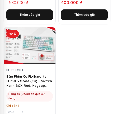
580.000
₫
400.000
₫
gốc
hiện
là:
tại
Thêm vào giỏ
Thêm vào giỏ
1.500.000 ₫.
là:
580.000 ₫.
-64%
FL ESPORT
Bàn Phím Cơ FL-Esports
FL750 3 Mode (Cũ) – Switch
Kailh BOX Red, Keycap
Marshmallow | MKShop
Hàng cũ (Used) đã qua sử
dụng
Chỉ còn 1
Giá
Giá
1.650.000
₫