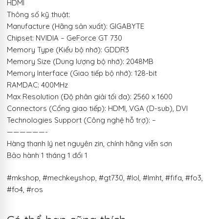
HDMI
Thông số kỹ thuật:
Manufacture (Hãng sản xuất): GIGABYTE
Chipset: NVIDIA – GeForce GT 730
Memory Type (Kiểu bộ nhớ): GDDR3
Memory Size (Dung lượng bộ nhớ): 2048MB
Memory Interface (Giao tiếp bộ nhớ): 128-bit
RAMDAC: 400MHz
Max Resolution (Độ phân giải tối đa): 2560 x 1600
Connectors (Cổng giao tiếp): HDMI, VGA (D-sub), DVI
Technologies Support (Công nghệ hỗ trợ): –
——————-
Hàng thanh lý net nguyên zin, chính hãng viễn sơn
Bảo hành 1 tháng 1 đổi 1
#mkshop, #mechkeyshop, #gt730, #lol, #lmht, #fifa, #fo3,
#fo4, #ros