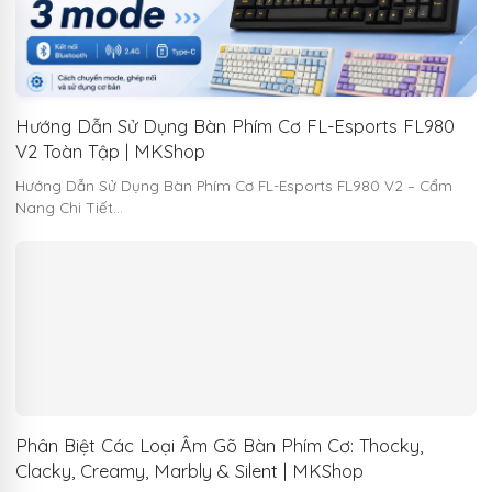
Hướng Dẫn Sử Dụng Bàn Phím Cơ FL-Esports FL980
V2 Toàn Tập | MKShop
Hướng Dẫn Sử Dụng Bàn Phím Cơ FL-Esports FL980 V2 – Cẩm
Nang Chi Tiết…
Phân Biệt Các Loại Âm Gõ Bàn Phím Cơ: Thocky,
Clacky, Creamy, Marbly & Silent | MKShop