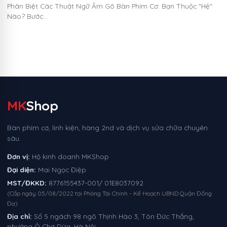
Phân Biệt Các Thuật Ngữ Âm Gõ Bàn Phím Cơ: Bạn Thuộc "Hệ"
Nào? Bước…
MK
Shop
Bàn phím cơ, linh kiện, hàng 2nd và dịch vụ sửa chữa chuyên
sâu.
Đơn vị:
Hộ kinh doanh MKShop
Đại diện:
Mai Ngọc Điệp
MST/ĐKKD:
8776155437-001/ 01E8037092
(Cấp ngày 05/08/2022 tại Phòng Tài Chính - Kế Hoạch UBND Quận Đống
Đa)
Địa chỉ:
Số 5 ngách 98 ngõ Thịnh Hào 3, Tôn Đức Thắng,
phường Ô Chợ Dừa, Hà Nội