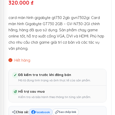
320.000
₫
card màn hình gigabyte gt730 2gb gvn7302gi: Card
màn hình Gigabyte GT730 2GB – GV-N730-2GI chính
hãng, hàng đã qua sử dụng. Sản phẩm chạy game
online tốt, hỗ trợ xuất cổng VGA, DVI và HDMI. Phù hợp
cho nhu cầu chơi game giải trí cơ bản và các tác vụ
văn phòng.
Hết hàng
✓
Đã kiểm tra trước khi đăng bán
Mô tả đúng tình trạng và ảnh thực tế của sản phẩm.
↺
Hỗ trợ sau mua
Kiểm tra và bảo hành theo thông tin từng sản phẩm.
Chia sẻ:
Facebook
Sao chép link