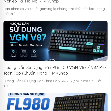
Nghiệp Tại Hà Nội – MKShop
Bàn phím cơ và chuột gaming là những "trợ thủ" đắc lực không
thể thiếu…
Hướng Dẫn Sử Dụng Bàn Phím Cơ VGN V87 / V87 Pro
Toàn Tập (Chuẩn Hãng) | MKShop
Hướng Dẫn Sử Dụng Bàn Phím Cơ VGN V87 / V87 Pro Chi Tiết
Từ…