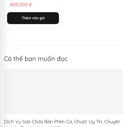
600.000
₫
gốc
hiện
là:
tại
Thêm vào giỏ
1.650.000 ₫.
là:
600.000 ₫.
Có thể bạn muốn đọc
Dịch Vụ Sửa Chữa Bàn Phím Cơ, Chuột Uy Tín, Chuyên