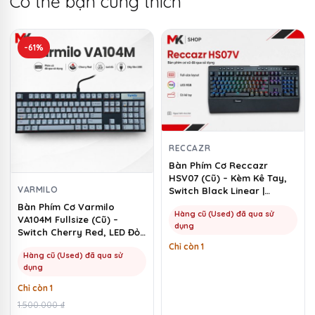
Có thể bạn cũng thích
-61%
RECCAZR
Bàn Phím Cơ Reccazr
HSV07 (Cũ) – Kèm Kê Tay,
VARMILO
Switch Black Linear |
MKShop
Bàn Phím Cơ Varmilo
Hàng cũ (Used) đã qua sử
VA104M Fullsize (Cũ) –
dụng
Switch Cherry Red, LED Đỏ |
MKShop
Chỉ còn 1
Hàng cũ (Used) đã qua sử
dụng
Chỉ còn 1
Giá
Giá
1.500.000
₫