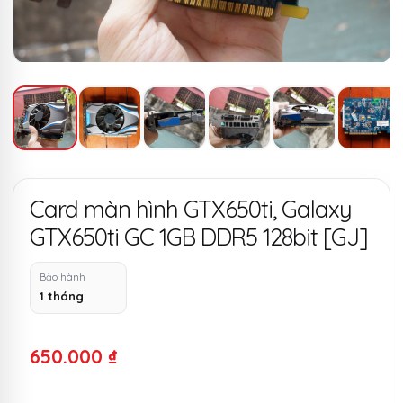
Card màn hình GTX650ti, Galaxy
GTX650ti GC 1GB DDR5 128bit [GJ]
Bảo hành
1 tháng
650.000
₫