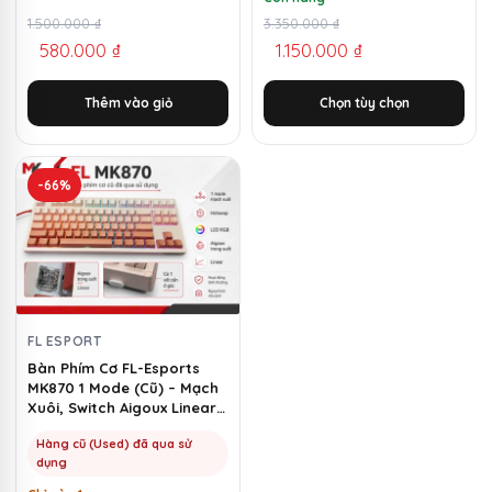
phẩm
Giá
Giá
1.500.000
₫
Giá
Giá
3.350.000
₫
580.000
₫
1.150.000
₫
gốc
hiện
gốc
hiện
là:
tại
là:
tại
Thêm vào giỏ
Chọn tùy chọn
1.500.000 ₫.
là:
3.350.000 ₫.
là:
580.000 ₫.
1.150.000 ₫.
-66%
FL ESPORT
Bàn Phím Cơ FL-Esports
MK870 1 Mode (Cũ) – Mạch
Xuôi, Switch Aigoux Linear |
MKShop
Hàng cũ (Used) đã qua sử
dụng