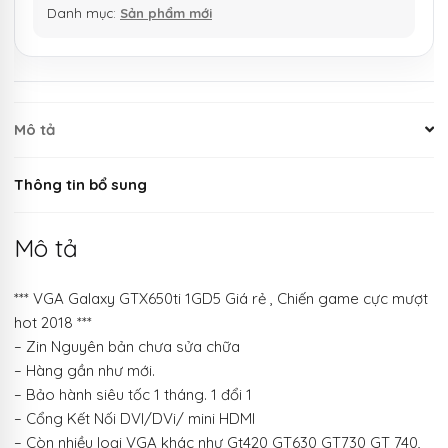
Danh mục:
Sản phẩm mới
Mô tả
Thông tin bổ sung
Mô tả
*** VGA Galaxy GTX650ti 1GD5 Giá rẻ , Chiến game cực mượt
hot 2018 ***
– Zin Nguyên bản chưa sửa chữa
– Hàng gần như mới.
– Bảo hành siêu tốc 1 tháng. 1 đổi 1
– Cổng Kết Nối DVI/DVi/ mini HDMI
– Còn nhiều loại VGA khác như Gt420 GT630 GT730 GT 740,