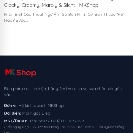
Clacky, Creamy, Marbly & Silent | MKShop
Phân Biệt Các Thuật Ngữ Âm Gõ Bàn Phím Cơ: Bạn Thuộc "Hệ"
Nào? Bước…
Shop
Bàn phím cơ, linh kiện, hàng 2nd và dịch vụ sửa chữa chuyên
sâu.
Đơn vị:
Hộ kinh doanh MKShop
Đại diện:
Mai Ngọc Điệp
MST/ĐKKD:
8776155437-001/ 01E8037092
(Cấp ngày 05/08/2022 tại Phòng Tài Chính - Kế Hoạch UBND Quận Đống
Đa)