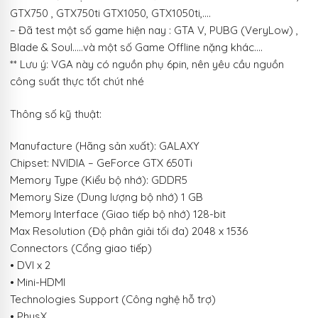
GTX750 , GTX750ti GTX1050, GTX1050ti,….
– Đã test một số game hiện nay : GTA V, PUBG (VeryLow) ,
Blade & Soul…..và một số Game Offline nặng khác….
** Lưu ý: VGA này có nguồn phụ 6pin, nên yêu cầu nguồn
công suất thực tốt chút nhé
Thông số kỹ thuật:
Manufacture (Hãng sản xuất): GALAXY
Chipset: NVIDIA – GeForce GTX 650Ti
Memory Type (Kiểu bộ nhớ): GDDR5
Memory Size (Dung lượng bộ nhớ) 1 GB
Memory Interface (Giao tiếp bộ nhớ) 128-bit
Max Resolution (Độ phân giải tối đa) 2048 x 1536
Connectors (Cổng giao tiếp)
• DVI x 2
• Mini-HDMI
Technologies Support (Công nghệ hỗ trợ)
• PhysX