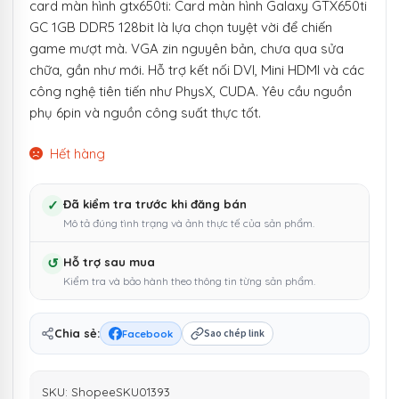
card màn hình gtx650ti: Card màn hình Galaxy GTX650ti
GC 1GB DDR5 128bit là lựa chọn tuyệt vời để chiến
game mượt mà. VGA zin nguyên bản, chưa qua sửa
chữa, gần như mới. Hỗ trợ kết nối DVI, Mini HDMI và các
công nghệ tiên tiến như PhysX, CUDA. Yêu cầu nguồn
phụ 6pin và nguồn công suất thực tốt.
Hết hàng
✓
Đã kiểm tra trước khi đăng bán
Mô tả đúng tình trạng và ảnh thực tế của sản phẩm.
↺
Hỗ trợ sau mua
Kiểm tra và bảo hành theo thông tin từng sản phẩm.
Chia sẻ:
Facebook
Sao chép link
SKU:
ShopeeSKU01393