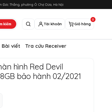
ôn Đức Thắng, phường Ô Chợ Dừa, Hà Nội
0
m kiếm
Tài khoản
Giỏ hàng
Tìm kiếm
Bài viết
Tra cứu Receiver
àn hình Red Devil
8GB bảo hành 02/2021