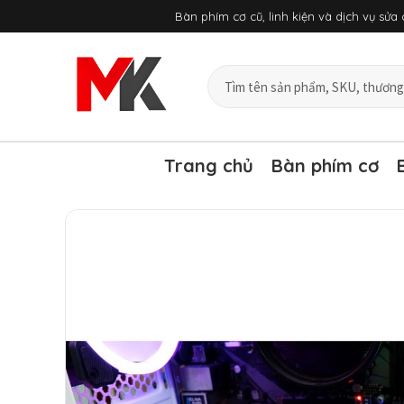
Chuyển
Bàn phím cơ cũ, linh kiện và dịch vụ sử
đến
nội
dung
Tìm
sản
phẩm
và
bài
Trang chủ
Bàn phím cơ
viết