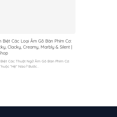
 Biệt Các Loại Âm Gõ Bàn Phím Cơ:
ky, Clacky, Creamy, Marbly & Silent |
hop
 Biệt Các Thuật Ngữ Âm Gõ Bàn Phím Cơ:
Thuộc "Hệ" Nào? Bước…