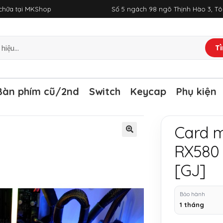
a chữa tại MKShop
Số 5 ngách 98 ngõ Thịnh Hào 3, T
Tì
Bàn phím cũ/2nd
Switch
Keycap
Phụ kiện
Card m
RX580 
[GJ]
Bảo hành
1 tháng