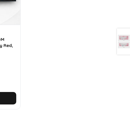
4M
ry Red,