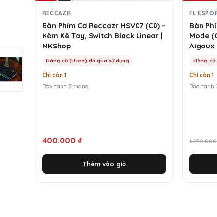
RECCAZR
FL ESPO
Bàn Phím Cơ Reccazr HSV07 (Cũ) –
Bàn Phí
Kèm Kê Tay, Switch Black Linear |
Mode (C
MKShop
Aigoux 
Hàng cũ (Used) đã qua sử dụng
Hàng cũ 
Chỉ còn 1
Chỉ còn 1
Bảo hành 3 tháng
Bảo hành 
Giá
Giá
400.000
₫
1.250.00
gốc
hiện
Thêm vào giỏ
là:
tại
1.250.0
là:
430.00