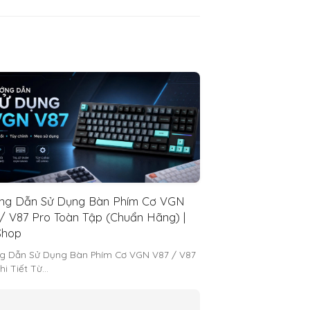
ng Dẫn Sử Dụng Bàn Phím Cơ VGN
/ V87 Pro Toàn Tập (Chuẩn Hãng) |
hop
g Dẫn Sử Dụng Bàn Phím Cơ VGN V87 / V87
hi Tiết Từ…