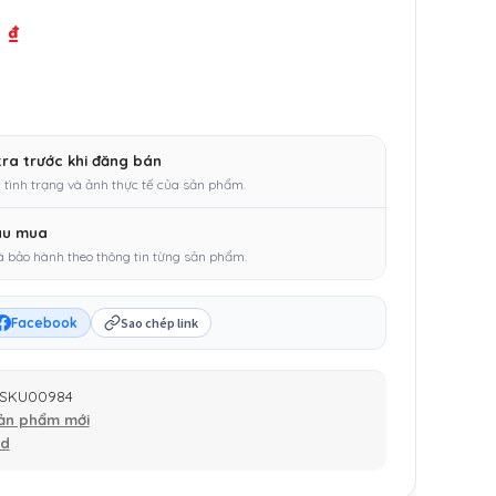
0
₫
tra trước khi đăng bán
 tình trạng và ảnh thực tế của sản phẩm.
au mua
à bảo hành theo thông tin từng sản phẩm.
Facebook
Sao chép link
SKU00984
ản phẩm mới
nd