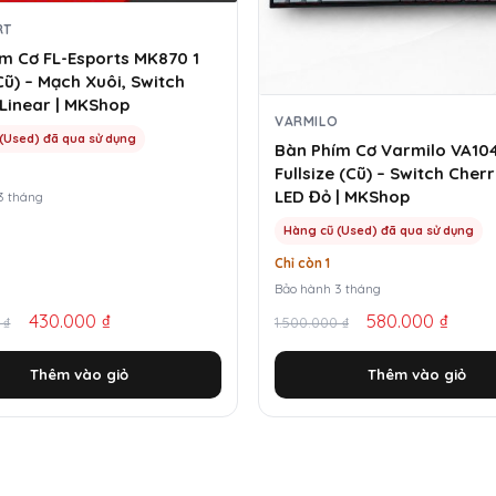
RT
m Cơ FL-Esports MK870 1
ũ) – Mạch Xuôi, Switch
Linear | MKShop
VARMILO
(Used) đã qua sử dụng
Bàn Phím Cơ Varmilo VA10
Fullsize (Cũ) – Switch Cher
LED Đỏ | MKShop
3 tháng
Hàng cũ (Used) đã qua sử dụng
Chỉ còn 1
Bảo hành 3 tháng
Giá
Giá
430.000
₫
580.000
₫
0
₫
1.500.000
₫
gốc
hiện
Thêm vào giỏ
Thêm vào giỏ
là:
tại
00 ₫.
1.500.000 ₫.
là:
0 ₫.
580.000 ₫.