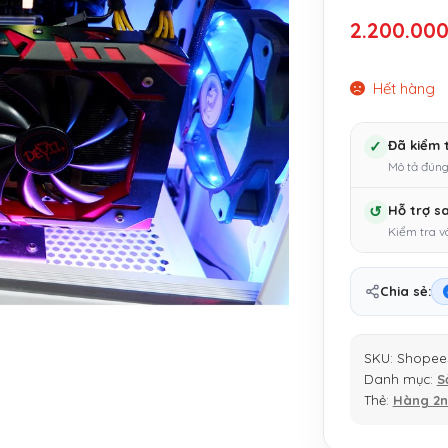
2.200.00
Hết hàng
✓
Đã kiểm 
Mô tả đúng
↺
Hỗ trợ s
Kiểm tra v
Chia sẻ:
SKU:
Shopee
Danh mục:
S
Thẻ:
Hàng 2