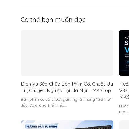
Có thể bạn muốn đọc
Dịch Vụ Sửa Chữa Bàn Phím Cơ, Chuột Uy
Hướ
Tín, Chuyên Nghiệp Tại Hà Nội – MKShop
V87 
MKS
Bàn phím cơ và chuột gaming là những "trợ thủ"
đắc lực không thể thiếu…
Hướn
Pro C