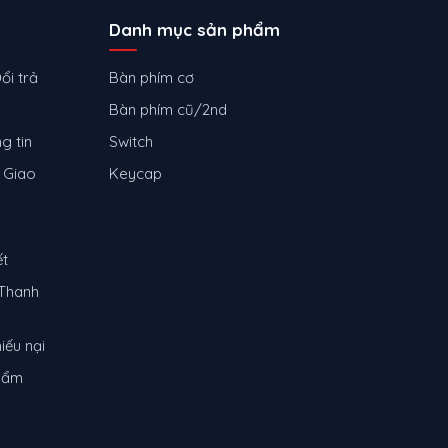
Danh mục sản phẩm
ổi trả
Bàn phím cơ
Bàn phím cũ/2nd
g tin
Switch
 Giao
Keycap
ết
Thanh
iếu nại
phẩm