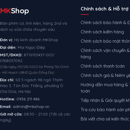
Chính sách & Hỗ trợ
MK
Shop
Chính sách bảo hành & Đ
Bàn phím cơ, linh kiện, hàng 2nd và
dịch vụ sửa chữa chuyên sâu.
Chính sách kiểm hàng
Đơn vị:
Hộ kinh doanh MKShop
Chính sách bảo mật thôn
Đại diện:
Mai Ngọc Điệp
Chính sách vận chuyển &
MST/ĐKKD:
8776155437-001/
hàng
01E8037092
Chính sách thanh toán
(Cấp ngày 05/08/2022 tại Phòng Tài Chính
- Kế Hoạch UBND Quận Đống Đa)
Chính sách giá & Niêm y
Địa chỉ:
Số 5 ngách 98 ngõ Thịnh
Hướng dẫn mua hàng & 
Hào 3, Tôn Đức Thắng, phường Ô
toán
Chợ Dừa, Hà Nội
Hotline:
0936 211 486
Tiếp nhận & Giải quyết kh
Email:
admin@mkshop.vn
Tra cứu bảo hành sản 
Giờ mở cửa:
08:30 - 21:00 (Tất cả các
Bài viết chia sẻ kiến thức
ngày)