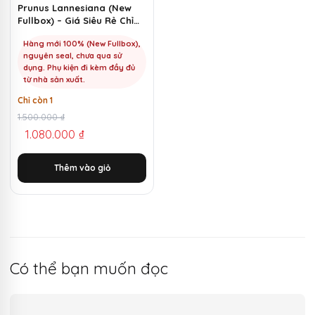
Prunus Lannesiana (New
Fullbox) – Giá Siêu Rẻ Chỉ
1100k | MKShop
Hàng mới 100% (New Fullbox),
nguyên seal, chưa qua sử
dụng. Phụ kiện đi kèm đầy đủ
từ nhà sản xuất.
Chỉ còn 1
Giá
Giá
1.500.000
₫
1.080.000
₫
gốc
hiện
là:
tại
Thêm vào giỏ
1.500.000 ₫.
là:
1.080.000 ₫.
Có thể bạn muốn đọc