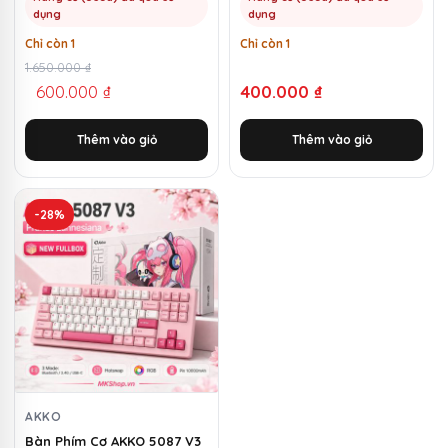
dụng
dụng
Chỉ còn 1
Chỉ còn 1
Giá
Giá
1.650.000
₫
600.000
₫
400.000
₫
gốc
hiện
là:
tại
Thêm vào giỏ
Thêm vào giỏ
1.650.000 ₫.
là:
600.000 ₫.
-28%
AKKO
Bàn Phím Cơ AKKO 5087 V3