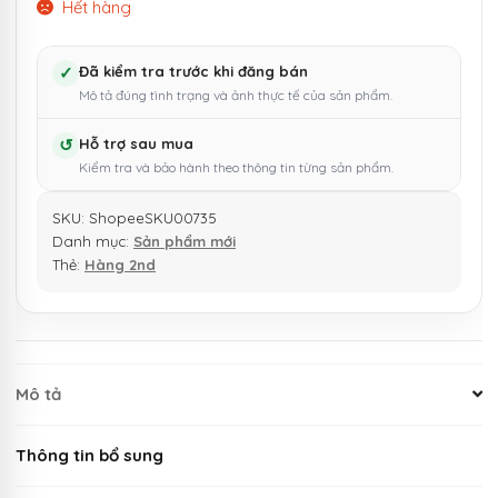
Hết hàng
✓
Đã kiểm tra trước khi đăng bán
Mô tả đúng tình trạng và ảnh thực tế của sản phẩm.
↺
Hỗ trợ sau mua
Kiểm tra và bảo hành theo thông tin từng sản phẩm.
SKU:
ShopeeSKU00735
Danh mục:
Sản phẩm mới
Thẻ:
Hàng 2nd
Mô tả
Thông tin bổ sung