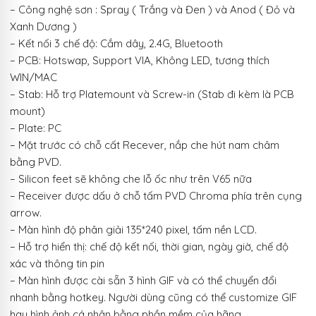
– Công nghệ sơn : Spray ( Trắng và Đen ) và Anod ( Đỏ và
Xanh Dương )
– Kết nối 3 chế độ: Cắm dây, 2.4G, Bluetooth
– PCB: Hotswap, Support VIA, Không LED, tương thích
WIN/MAC
– Stab: Hỗ trợ Platemount và Screw-in (Stab đi kèm là PCB
mount)
– Plate: PC
– Mặt trước có chỗ cất Recever, nắp che hút nam châm
bằng PVD.
– Silicon feet sẽ không che lỗ ốc như trên V65 nữa
– Receiver được dấu ở chỗ tấm PVD Chroma phía trên cụng
arrow.
– Màn hình độ phân giải 135*240 pixel, tấm nền LCD.
– Hỗ trợ hiển thị: chế độ kết nối, thời gian, ngày giờ, chế độ
xác và thông tin pin
– Màn hình được cài sẵn 3 hình GIF và có thể chuyển đổi
nhanh bằng hotkey. Người dùng cũng có thể customize GIF
hay hình ảnh cá nhân bằng phần mềm của hãng.