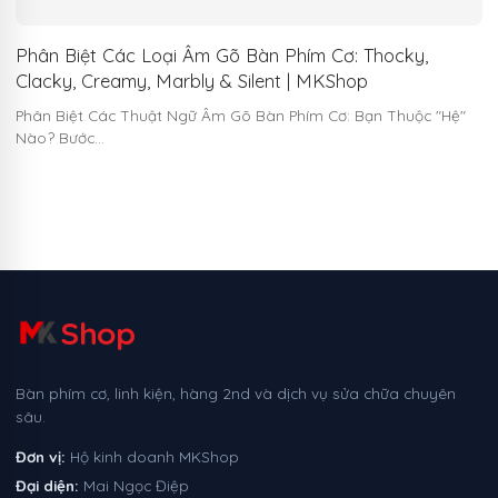
Phân Biệt Các Loại Âm Gõ Bàn Phím Cơ: Thocky,
Clacky, Creamy, Marbly & Silent | MKShop
Phân Biệt Các Thuật Ngữ Âm Gõ Bàn Phím Cơ: Bạn Thuộc "Hệ"
Nào? Bước…
Shop
Bàn phím cơ, linh kiện, hàng 2nd và dịch vụ sửa chữa chuyên
sâu.
Đơn vị:
Hộ kinh doanh MKShop
Đại diện:
Mai Ngọc Điệp