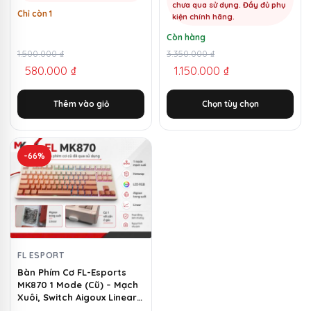
chưa qua sử dụng. Đầy đủ phụ
Chỉ còn 1
trang
kiện chính hãng.
sản
Còn hàng
phẩm
Giá
Giá
1.500.000
₫
Giá
Giá
3.350.000
₫
580.000
₫
1.150.000
₫
gốc
hiện
gốc
hiện
là:
tại
là:
tại
Thêm vào giỏ
Chọn tùy chọn
1.500.000 ₫.
là:
3.350.000 ₫.
là:
580.000 ₫.
1.150.000 ₫.
-66%
FL ESPORT
Bàn Phím Cơ FL-Esports
MK870 1 Mode (Cũ) – Mạch
Xuôi, Switch Aigoux Linear |
MKShop