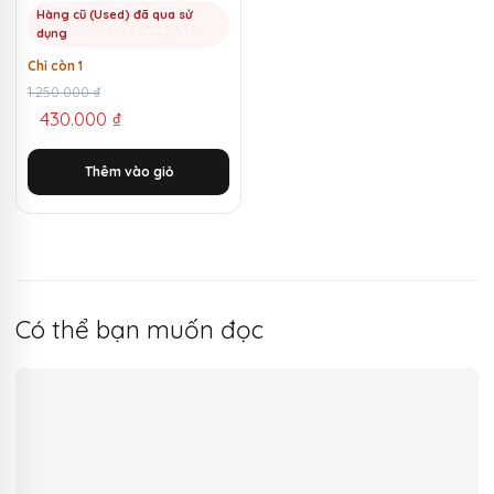
Hàng cũ (Used) đã qua sử
dụng
Chỉ còn 1
Giá
Giá
1.250.000
₫
430.000
₫
gốc
hiện
là:
tại
Thêm vào giỏ
1.250.000 ₫.
là:
430.000 ₫.
Có thể bạn muốn đọc