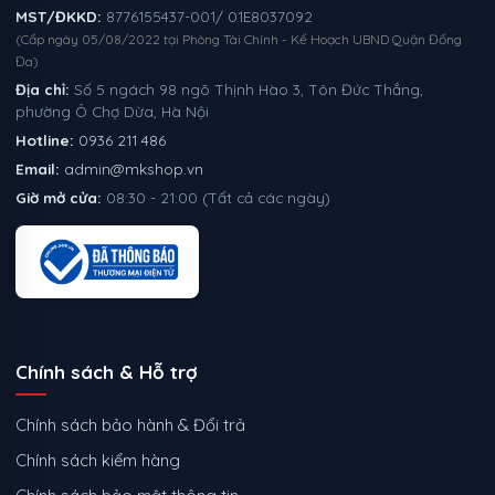
MST/ĐKKD:
8776155437-001/ 01E8037092
(Cấp ngày 05/08/2022 tại Phòng Tài Chính - Kế Hoạch UBND Quận Đống
Đa)
Địa chỉ:
Số 5 ngách 98 ngõ Thịnh Hào 3, Tôn Đức Thắng,
phường Ô Chợ Dừa, Hà Nội
Hotline:
0936 211 486
Email:
admin@mkshop.vn
Giờ mở cửa:
08:30 - 21:00 (Tất cả các ngày)
Chính sách & Hỗ trợ
Chính sách bảo hành & Đổi trả
Chính sách kiểm hàng