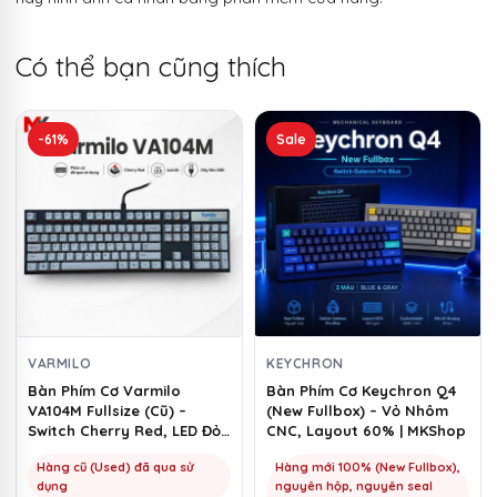
Có thể bạn cũng thích
Sản
-61%
Sale
phẩm
này
có
nhiều
biến
thể.
Các
tùy
chọn
VARMILO
KEYCHRON
có
Bàn Phím Cơ Varmilo
Bàn Phím Cơ Keychron Q4
VA104M Fullsize (Cũ) –
(New Fullbox) – Vỏ Nhôm
thể
Switch Cherry Red, LED Đỏ |
CNC, Layout 60% | MKShop
được
MKShop
chọn
Hàng cũ (Used) đã qua sử
Hàng mới 100% (New Fullbox),
dụng
nguyên hộp, nguyên seal
trên