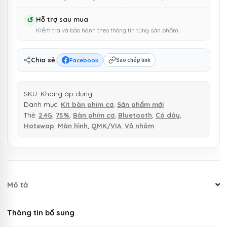
Plus
↺
Hỗ trợ sau mua
Màn
Kiểm tra và bảo hành theo thông tin từng sản phẩm.
hình,
Nhôm
CNC
Chia sẻ:
Facebook
Sao chép link
nguyên
khối
SKU:
Không áp dụng
Keymap
Danh mục:
Kit bàn phím cơ
,
Sản phẩm mới
VIA
Thẻ:
2.4G
,
75%
,
Bàn phím cơ
,
Bluetooth
,
Có dây
,
3
Hotswap
,
Màn hình
,
QMK/VIA
,
Vỏ nhôm
Chế
độ
kết
nối
số
Mô tả
lượng
Thông tin bổ sung