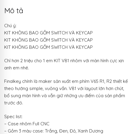
Mô tả
Chú ý:
KIT KHÔNG BAO GỒM SWITCH VÀ KEYCAP
KIT KHÔNG BAO GỒM SWITCH VÀ KEYCAP
KIT KHÔNG BAO GỒM SWITCH VÀ KEYCAP
Chỉ hơn 2 triệu cho 1 em KIT V81 nhôm với màn hình cực xịn
anh em nhé.
Finalkey chính là maker sản xuất em phím V65 R1, R2 thiết kế
theo hướng simple, vuông vắn. V81 với layout lớn hơn chút,
bổ sung màn hình và vẫn giữ những ưu điểm của sản phẩm
trước đó.
Spec list:
– Case nhôm Full CNC
– Gồm 3 màu case: Trắng, Đen, Đỏ, Xanh Dương