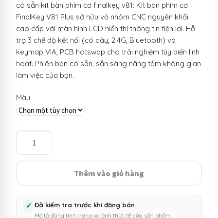
có sẵn kit bàn phím cơ finalkey v81: Kit bàn phím cơ
FinalKey V81 Plus sở hữu vỏ nhôm CNC nguyên khối
cao cấp với màn hình LCD hiển thị thông tin tiện lợi. Hỗ
trợ 3 chế độ kết nối (có dây, 2.4G, Bluetooth) và
keymap VIA, PCB hotswap cho trải nghiệm tùy biến linh
hoạt. Phiên bản có sẵn, sẵn sàng nâng tầm không gian
làm việc của bạn.
Màu
[Có
sẵn]
Kit
bàn
Thêm vào giỏ hàng
phím
cơ
FinalKey
✓
Đã kiểm tra trước khi đăng bán
Mô tả đúng tình trạng và ảnh thực tế của sản phẩm.
V81