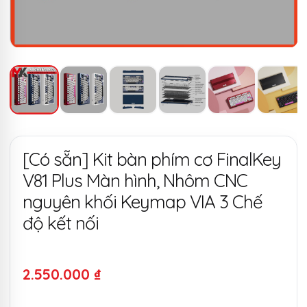
[Có sẵn] Kit bàn phím cơ FinalKey
V81 Plus Màn hình, Nhôm CNC
nguyên khối Keymap VIA 3 Chế
độ kết nối
2.550.000
₫