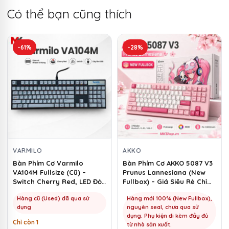
Có thể bạn cũng thích
-61%
-28%
VARMILO
AKKO
Bàn Phím Cơ Varmilo
Bàn Phím Cơ AKKO 5087 V3
VA104M Fullsize (Cũ) –
Prunus Lannesiana (New
Switch Cherry Red, LED Đỏ |
Fullbox) – Giá Siêu Rẻ Chỉ
MKShop
1100k | MKShop
Hàng cũ (Used) đã qua sử
Hàng mới 100% (New Fullbox),
dụng
nguyên seal, chưa qua sử
dụng. Phụ kiện đi kèm đầy đủ
Chỉ còn 1
từ nhà sản xuất.