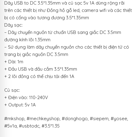
Dây USB to DC 3.5*1.35mm và củ sạc 5v 1A dùng rộng rãi
trên các thiết bị như Đồng hồ gỗ led, camera wifi và các thiết
bị có cổng vào tương đương 3.5*1.35mm
Dây sạc:
– Dây chuyển nguồn từ chuẩn USB sang giắc DC 3.5mm
đường kính lõi 1.35mm
– Sử dụng làm dây chuyển nguồn cho các thiết bị điện tử có
trang bị giắc nguồn DC 3.5mm
+ Dài: 1m
+ Đầu USB và đầu cắm 3.5*1.35mm
+ 2 lõi đồng có thể chịu tải đến 1A
Củ sạc:
+ Điện vào: 110-240V
+ Output: 5v 1A
#mkshop, #mechkeyshop, #donghogo, #siepem, #yosee,
#5v1a, #usbtodc, #3.5*1.35