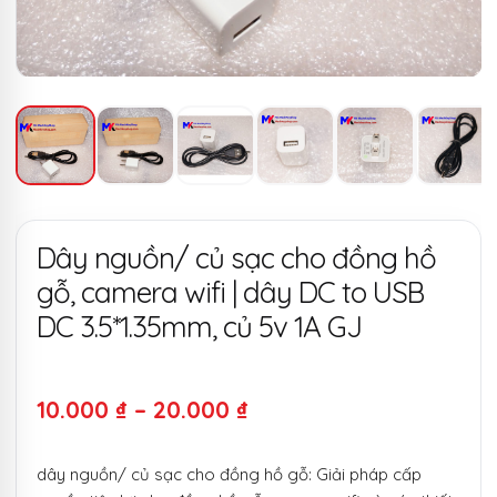
Dây nguồn/ củ sạc cho đồng hồ
gỗ, camera wifi | dây DC to USB
DC 3.5*1.35mm, củ 5v 1A GJ
Khoảng
10.000
₫
–
20.000
₫
giá:
dây nguồn/ củ sạc cho đồng hồ gỗ: Giải pháp cấp
từ