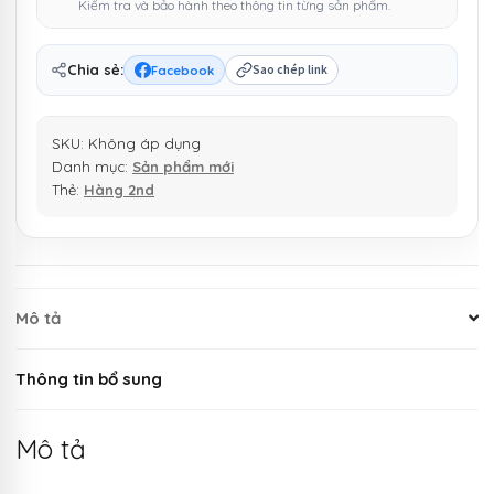
Kiểm tra và bảo hành theo thông tin từng sản phẩm.
|
dây
DC
Chia sẻ:
Facebook
Sao chép link
to
USB
SKU:
Không áp dụng
DC
Danh mục:
Sản phẩm mới
3.5*1.35mm,
Thẻ:
Hàng 2nd
củ
5v
1A
GJ
số
Mô tả
lượng
Thông tin bổ sung
Mô tả