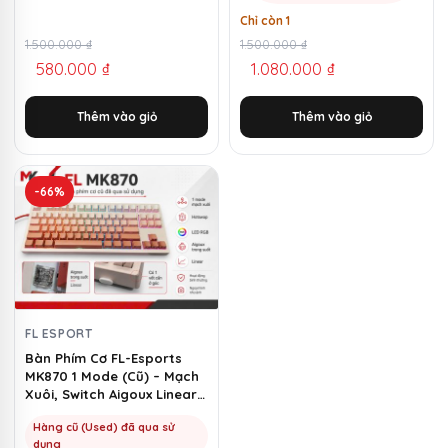
Chỉ còn 1
Giá
Giá
1.500.000
₫
Giá
Giá
1.500.000
₫
580.000
₫
1.080.000
₫
gốc
hiện
gốc
hiện
là:
tại
là:
tại
Thêm vào giỏ
Thêm vào giỏ
1.500.000 ₫.
là:
1.500.000 ₫.
là:
580.000 ₫.
1.080.000 ₫.
-66%
FL ESPORT
Bàn Phím Cơ FL-Esports
MK870 1 Mode (Cũ) – Mạch
Xuôi, Switch Aigoux Linear |
MKShop
Hàng cũ (Used) đã qua sử
dụng