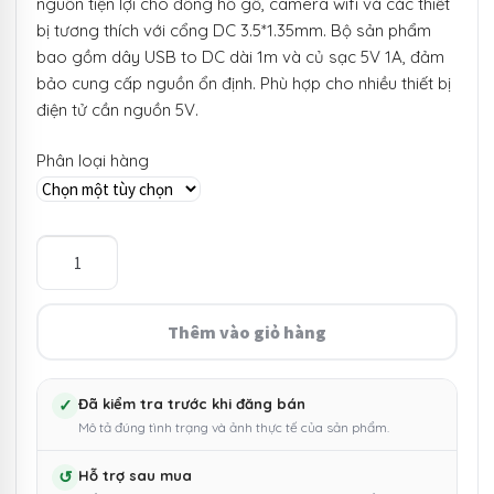
nguồn tiện lợi cho đồng hồ gỗ, camera wifi và các thiết
10.000 ₫
bị tương thích với cổng DC 3.5*1.35mm. Bộ sản phẩm
bao gồm dây USB to DC dài 1m và củ sạc 5V 1A, đảm
đến
bảo cung cấp nguồn ổn định. Phù hợp cho nhiều thiết bị
20.000 ₫
điện tử cần nguồn 5V.
Phân loại hàng
Dây
nguồn/
củ
sạc
Thêm vào giỏ hàng
cho
đồng
hồ
✓
Đã kiểm tra trước khi đăng bán
Mô tả đúng tình trạng và ảnh thực tế của sản phẩm.
gỗ,
camera
↺
Hỗ trợ sau mua
wifi