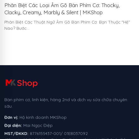
Phân Biệt Các Loại Âm Gõ Bàn Phím Cơ: Thocky,
Clacky, Creamy, Marbly & Silent | MKShop
Phân Biệt Các Thuật Ngữ Âm Gõ Bàn Phím Cơ: Bạn Thuộc "Hệ"
Nào? Bước…
Shop
Bàn phím cơ, linh kiện, hàng 2nd và dịch vụ sửa chữa chuyên
sâu.
Đơn vị:
Hộ kinh doanh MKShop
Đại diện:
Mai Ngọc Điệp
MST/ĐKKD:
8776155437-001/ 01E8037092