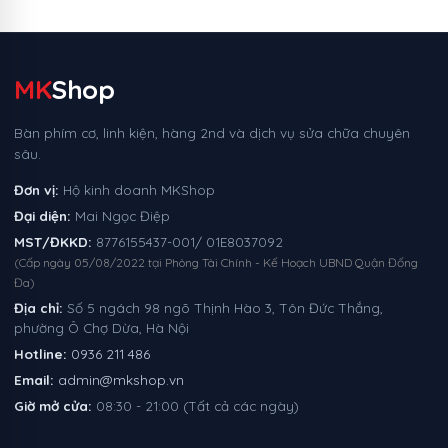
MK
Shop
Bàn phím cơ, linh kiện, hàng 2nd và dịch vụ sửa chữa chuyên
sâu.
Đơn vị:
Hộ kinh doanh MKShop
Đại diện:
Mai Ngọc Điệp
MST/ĐKKD:
8776155437-001/ 01E8037092
(Cấp ngày 05/08/2022 tại Phòng Tài Chính - Kế Hoạch UBND Quận Đống
Đa)
Địa chỉ:
Số 5 ngách 98 ngõ Thịnh Hào 3, Tôn Đức Thắng,
phường Ô Chợ Dừa, Hà Nội
Hotline:
0936 211 486
Email:
admin@mkshop.vn
Giờ mở cửa:
08:30 - 21:00 (Tất cả các ngày)