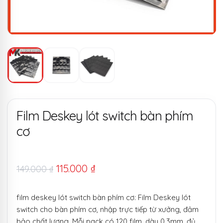
Film Deskey lót switch bàn phím
cơ
Giá
Giá
115.000
₫
149.000
₫
gốc
hiện
film deskey lót switch bàn phím cơ: Film Deskey lót
là:
tại
switch cho bàn phím cơ, nhập trực tiếp từ xưởng, đảm
149.000 ₫.
là:
bảo chất lượng. Mỗi pack có 120 film, dày 0.3mm, đủ