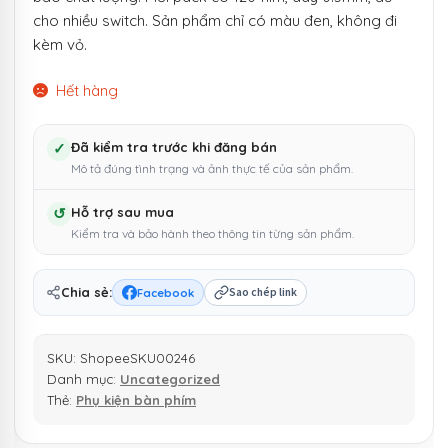
cho nhiều switch. Sản phẩm chỉ có màu đen, không đi
115.000 ₫.
kèm vỏ.
Hết hàng
✓
Đã kiểm tra trước khi đăng bán
Mô tả đúng tình trạng và ảnh thực tế của sản phẩm.
↺
Hỗ trợ sau mua
Kiểm tra và bảo hành theo thông tin từng sản phẩm.
Chia sẻ:
Facebook
Sao chép link
SKU:
ShopeeSKU00246
Danh mục:
Uncategorized
Thẻ:
Phụ kiện bàn phím