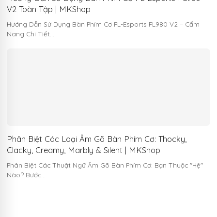
V2 Toàn Tập | MKShop
Hướng Dẫn Sử Dụng Bàn Phím Cơ FL-Esports FL980 V2 – Cẩm
Nang Chi Tiết…
Phân Biệt Các Loại Âm Gõ Bàn Phím Cơ: Thocky,
Clacky, Creamy, Marbly & Silent | MKShop
Phân Biệt Các Thuật Ngữ Âm Gõ Bàn Phím Cơ: Bạn Thuộc "Hệ"
Nào? Bước…