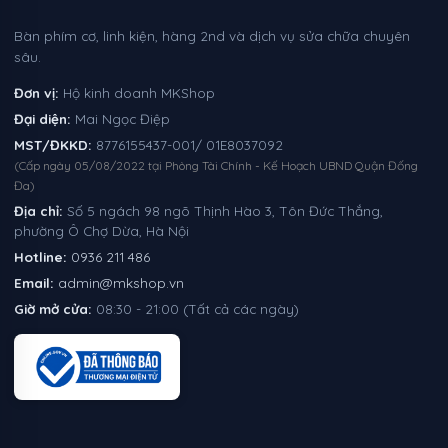
Bàn phím cơ, linh kiện, hàng 2nd và dịch vụ sửa chữa chuyên
sâu.
Đơn vị:
Hộ kinh doanh MKShop
Đại diện:
Mai Ngọc Điệp
MST/ĐKKD:
8776155437-001/ 01E8037092
(Cấp ngày 05/08/2022 tại Phòng Tài Chính - Kế Hoạch UBND Quận Đống
Đa)
Địa chỉ:
Số 5 ngách 98 ngõ Thịnh Hào 3, Tôn Đức Thắng,
phường Ô Chợ Dừa, Hà Nội
Hotline:
0936 211 486
Email:
admin@mkshop.vn
Giờ mở cửa:
08:30 - 21:00 (Tất cả các ngày)