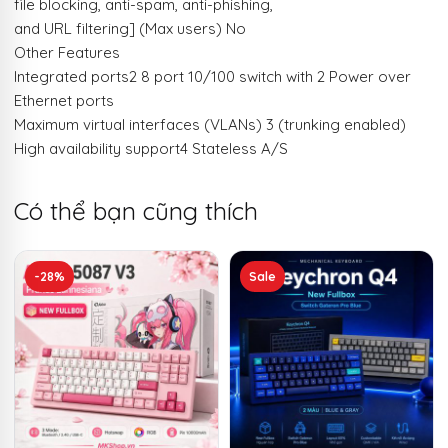
file blocking, anti-spam, anti-phishing,
and URL filtering] (Max users) No
Other Features
Integrated ports2 8 port 10/100 switch with 2 Power over
Ethernet ports
Maximum virtual interfaces (VLANs) 3 (trunking enabled)
High availability support4 Stateless A/S
Có thể bạn cũng thích
Sản
-28%
Sale
phẩm
này
có
nhiều
biến
thể.
Các