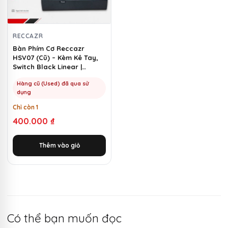
RECCAZR
Bàn Phím Cơ Reccazr
HSV07 (Cũ) – Kèm Kê Tay,
Switch Black Linear |
MKShop
Hàng cũ (Used) đã qua sử
dụng
Chỉ còn 1
400.000
₫
Thêm vào giỏ
Có thể bạn muốn đọc