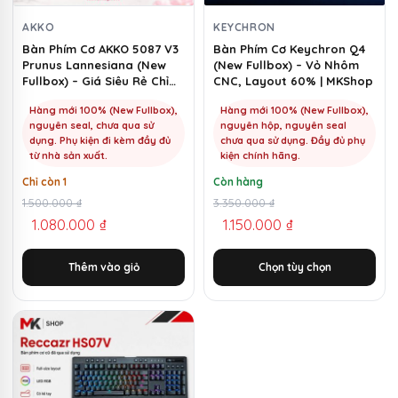
tùy
chọn
AKKO
KEYCHRON
có
Bàn Phím Cơ AKKO 5087 V3
Bàn Phím Cơ Keychron Q4
Prunus Lannesiana (New
(New Fullbox) – Vỏ Nhôm
thể
Fullbox) – Giá Siêu Rẻ Chỉ
CNC, Layout 60% | MKShop
được
1100k | MKShop
chọn
Hàng mới 100% (New Fullbox),
Hàng mới 100% (New Fullbox),
nguyên seal, chưa qua sử
nguyên hộp, nguyên seal
trên
dụng. Phụ kiện đi kèm đầy đủ
chưa qua sử dụng. Đầy đủ phụ
trang
từ nhà sản xuất.
kiện chính hãng.
sản
Chỉ còn 1
Còn hàng
phẩm
Giá
Giá
1.500.000
₫
Giá
Giá
3.350.000
₫
1.080.000
₫
1.150.000
₫
gốc
hiện
gốc
hiện
là:
tại
là:
tại
Thêm vào giỏ
Chọn tùy chọn
1.500.000 ₫.
là:
3.350.000 ₫.
là:
1.080.000 ₫.
1.150.000 ₫.