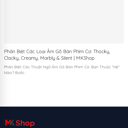
Phân Biệt Các Loại Âm Gõ Bàn Phím Cơ: Thocky,
Clacky, Creamy, Marbly & Silent | MKShop
Phân Biệt Các Thuật Ngữ Âm Gõ Bàn Phím Cơ: Bạn Thuộc "Hệ"
Nào? Bước…
Shop