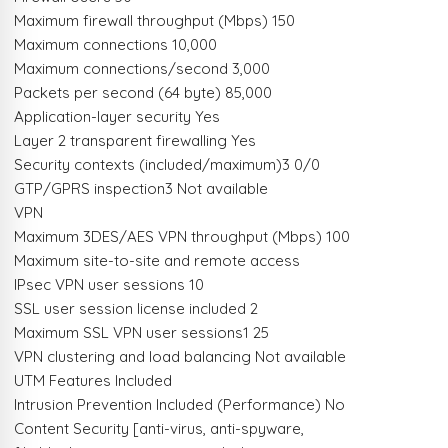
Maximum firewall throughput (Mbps) 150
Maximum connections 10,000
Maximum connections/second 3,000
Packets per second (64 byte) 85,000
Application-layer security Yes
Layer 2 transparent firewalling Yes
Security contexts (included/maximum)3 0/0
GTP/GPRS inspection3 Not available
VPN
Maximum 3DES/AES VPN throughput (Mbps) 100
Maximum site-to-site and remote access
IPsec VPN user sessions 10
SSL user session license included 2
Maximum SSL VPN user sessions1 25
VPN clustering and load balancing Not available
UTM Features Included
Intrusion Prevention Included (Performance) No
Content Security [anti-virus, anti-spyware,