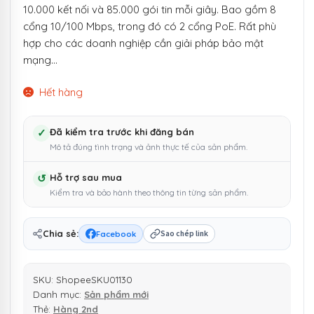
10.000 kết nối và 85.000 gói tin mỗi giây. Bao gồm 8
cổng 10/100 Mbps, trong đó có 2 cổng PoE. Rất phù
hợp cho các doanh nghiệp cần giải pháp bảo mật
mạng…
Hết hàng
✓
Đã kiểm tra trước khi đăng bán
Mô tả đúng tình trạng và ảnh thực tế của sản phẩm.
↺
Hỗ trợ sau mua
Kiểm tra và bảo hành theo thông tin từng sản phẩm.
Chia sẻ:
Facebook
Sao chép link
SKU:
ShopeeSKU01130
Danh mục:
Sản phẩm mới
Thẻ:
Hàng 2nd