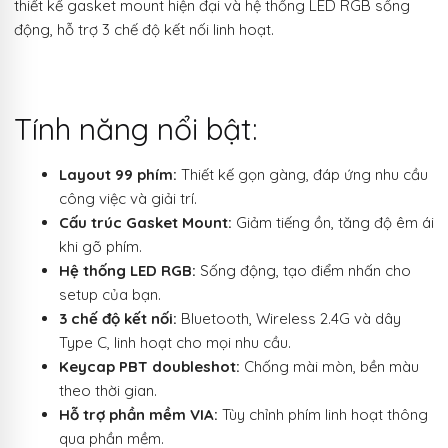
thiết kế gasket mount hiện đại và hệ thống LED RGB sống
động, hỗ trợ 3 chế độ kết nối linh hoạt.
Tính năng nổi bật:
Layout 99 phím:
Thiết kế gọn gàng, đáp ứng nhu cầu
công việc và giải trí.
Cấu trúc Gasket Mount:
Giảm tiếng ồn, tăng độ êm ái
khi gõ phím.
Hệ thống LED RGB:
Sống động, tạo điểm nhấn cho
setup của bạn.
3 chế độ kết nối:
Bluetooth, Wireless 2.4G và dây
Type C, linh hoạt cho mọi nhu cầu.
Keycap PBT doubleshot:
Chống mài mòn, bền màu
theo thời gian.
Hỗ trợ phần mềm VIA:
Tùy chỉnh phím linh hoạt thông
qua phần mềm.