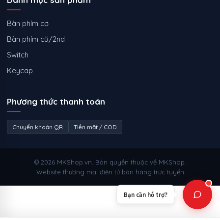
Bàn phím cơ
Bàn phím cũ/2nd
Switch
Keycap
Phương thức thanh toán
Chuyển khoản QR
Tiền mặt / COD
© 2026 MKShop.vn. Bản quyền thuộc về MKShop.
Website thương mại điện tử bán hàng trực tuyến
Bạn cần hỗ trợ?