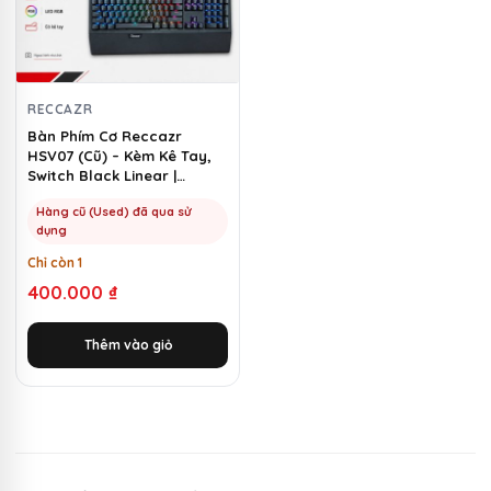
RECCAZR
Bàn Phím Cơ Reccazr
HSV07 (Cũ) – Kèm Kê Tay,
Switch Black Linear |
MKShop
Hàng cũ (Used) đã qua sử
dụng
Chỉ còn 1
400.000
₫
Thêm vào giỏ