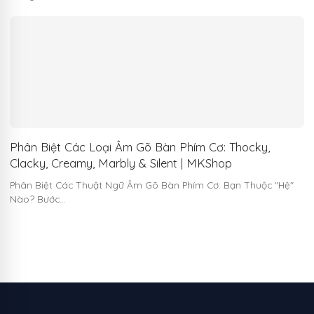
Phân Biệt Các Loại Âm Gõ Bàn Phím Cơ: Thocky,
Clacky, Creamy, Marbly & Silent | MKShop
Phân Biệt Các Thuật Ngữ Âm Gõ Bàn Phím Cơ: Bạn Thuộc "Hệ"
Nào? Bước…