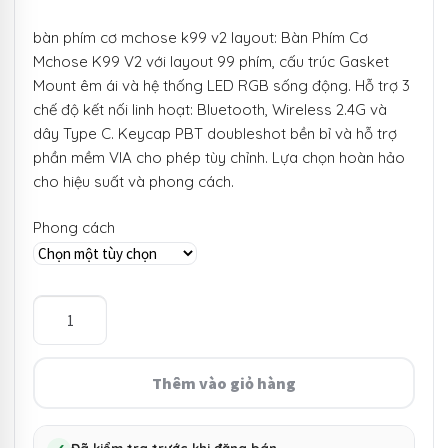
giá:
bàn phím cơ mchose k99 v2 layout: Bàn Phím Cơ
từ
Mchose K99 V2 với layout 99 phím, cấu trúc Gasket
1.380.000 ₫
Mount êm ái và hệ thống LED RGB sống động. Hỗ trợ 3
chế độ kết nối linh hoạt: Bluetooth, Wireless 2.4G và
đến
dây Type C. Keycap PBT doubleshot bền bỉ và hỗ trợ
1.660.000 ₫
phần mềm VIA cho phép tùy chỉnh. Lựa chọn hoàn hảo
cho hiệu suất và phong cách.
Phong cách
Bàn
Phím
Cơ
Mchose
Thêm vào giỏ hàng
K99
V2