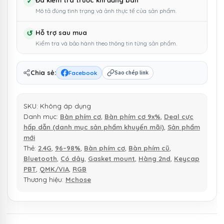
-
✓
Đã kiểm tra trước khi đăng bán
Mô tả đúng tình trạng và ảnh thực tế của sản phẩm.
Layout
99,
↺
Hỗ trợ sau mua
Gasket
Kiểm tra và bảo hành theo thông tin từng sản phẩm.
Mount,
LED
RGB,
Chia sẻ:
Facebook
Sao chép link
3
Chế
SKU:
Không áp dụng
Độ
Danh mục:
Bàn phím cơ
,
Bàn phím cơ 9x%
,
Deal cực
Kết
hấp dẫn (danh mục sản phẩm khuyến mãi)
,
Sản phẩm
Nối
mới
|
Thẻ:
2.4G
,
96–98%
,
Bàn phím cơ
,
Bàn phím cũ
,
MKShop
Bluetooth
,
Có dây
,
Gasket mount
,
Hàng 2nd
,
Keycap
số
PBT
,
QMK/VIA
,
RGB
Thương hiệu:
Mchose
lượng