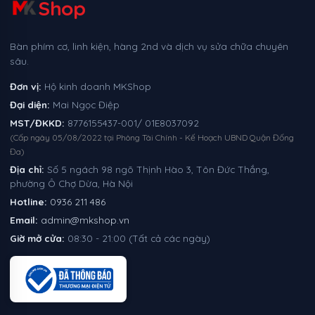
Shop
Bàn phím cơ, linh kiện, hàng 2nd và dịch vụ sửa chữa chuyên
sâu.
Đơn vị:
Hộ kinh doanh MKShop
Đại diện:
Mai Ngọc Điệp
MST/ĐKKD:
8776155437-001/ 01E8037092
(Cấp ngày 05/08/2022 tại Phòng Tài Chính - Kế Hoạch UBND Quận Đống
Đa)
Địa chỉ:
Số 5 ngách 98 ngõ Thịnh Hào 3, Tôn Đức Thắng,
phường Ô Chợ Dừa, Hà Nội
Hotline:
0936 211 486
Email:
admin@mkshop.vn
Giờ mở cửa:
08:30 - 21:00 (Tất cả các ngày)