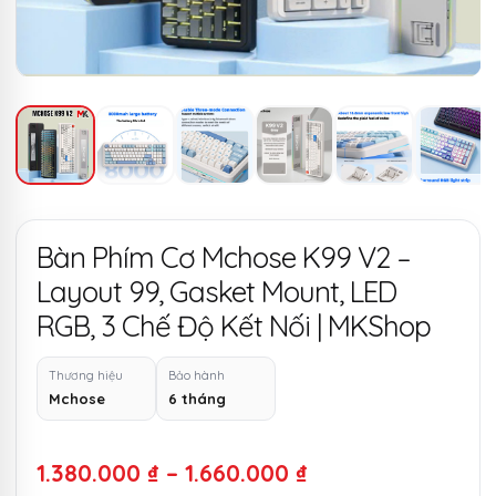
Bàn Phím Cơ Mchose K99 V2 –
Layout 99, Gasket Mount, LED
RGB, 3 Chế Độ Kết Nối | MKShop
Thương hiệu
Bảo hành
Mchose
6 tháng
Khoảng
1.380.000
₫
–
1.660.000
₫