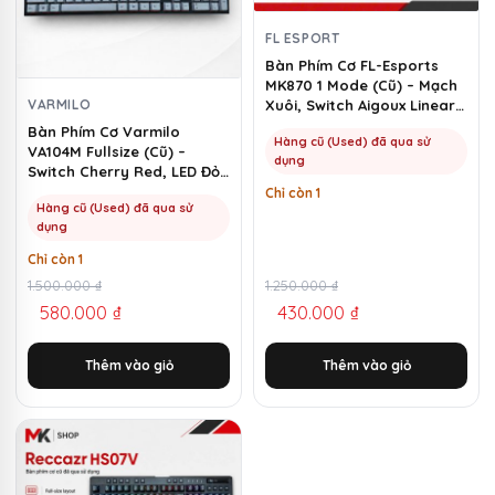
FL ESPORT
Bàn Phím Cơ FL-Esports
MK870 1 Mode (Cũ) – Mạch
VARMILO
Xuôi, Switch Aigoux Linear |
MKShop
Bàn Phím Cơ Varmilo
Hàng cũ (Used) đã qua sử
VA104M Fullsize (Cũ) –
dụng
Switch Cherry Red, LED Đỏ |
MKShop
Chỉ còn 1
Hàng cũ (Used) đã qua sử
dụng
Chỉ còn 1
Giá
Giá
1.500.000
₫
Giá
Giá
1.250.000
₫
580.000
₫
430.000
₫
gốc
hiện
gốc
hiện
là:
tại
là:
tại
Thêm vào giỏ
Thêm vào giỏ
1.500.000 ₫.
là:
1.250.000 ₫.
là:
580.000 ₫.
430.000 ₫.