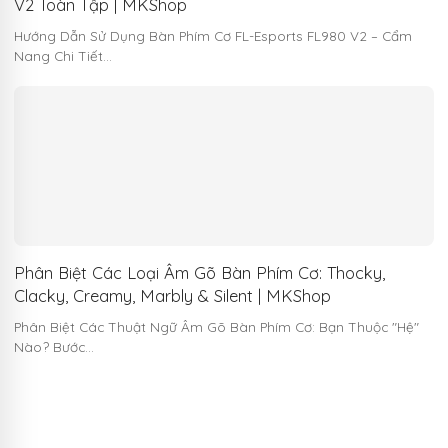
V2 Toàn Tập | MKShop
Hướng Dẫn Sử Dụng Bàn Phím Cơ FL-Esports FL980 V2 – Cẩm
Nang Chi Tiết…
Phân Biệt Các Loại Âm Gõ Bàn Phím Cơ: Thocky,
Clacky, Creamy, Marbly & Silent | MKShop
Phân Biệt Các Thuật Ngữ Âm Gõ Bàn Phím Cơ: Bạn Thuộc "Hệ"
Nào? Bước…