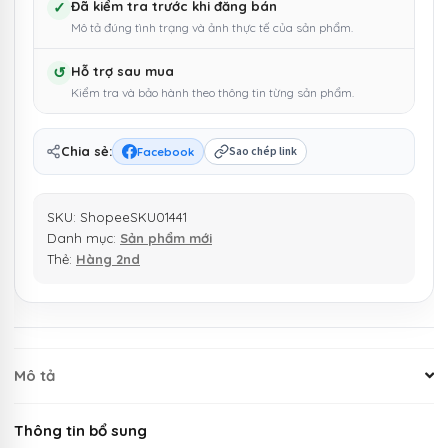
✓
Đã kiểm tra trước khi đăng bán
Mô tả đúng tình trạng và ảnh thực tế của sản phẩm.
↺
Hỗ trợ sau mua
Kiểm tra và bảo hành theo thông tin từng sản phẩm.
Chia sẻ:
Facebook
Sao chép link
SKU:
ShopeeSKU01441
Danh mục:
Sản phẩm mới
Thẻ:
Hàng 2nd
Mô tả
Thông tin bổ sung