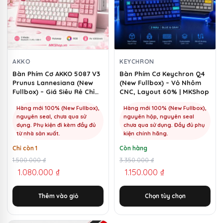
nhiều
biến
thể.
Các
tùy
chọn
AKKO
KEYCHRON
có
Bàn Phím Cơ AKKO 5087 V3
Bàn Phím Cơ Keychron Q4
Prunus Lannesiana (New
(New Fullbox) – Vỏ Nhôm
thể
Fullbox) – Giá Siêu Rẻ Chỉ
CNC, Layout 60% | MKShop
được
1100k | MKShop
chọn
Hàng mới 100% (New Fullbox),
Hàng mới 100% (New Fullbox),
nguyên seal, chưa qua sử
nguyên hộp, nguyên seal
trên
dụng. Phụ kiện đi kèm đầy đủ
chưa qua sử dụng. Đầy đủ phụ
trang
từ nhà sản xuất.
kiện chính hãng.
sản
Chỉ còn 1
Còn hàng
phẩm
Giá
Giá
1.500.000
₫
Giá
Giá
3.350.000
₫
1.080.000
₫
1.150.000
₫
gốc
hiện
gốc
hiện
là:
tại
là:
tại
Thêm vào giỏ
Chọn tùy chọn
1.500.000 ₫.
là:
3.350.000 ₫.
là:
1.080.000 ₫.
1.150.000 ₫.