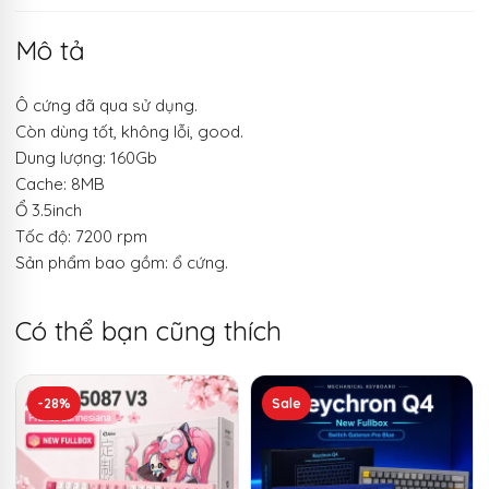
Mô tả
Ô cứng đã qua sử dụng.
Còn dùng tốt, không lỗi, good.
Dung lượng: 160Gb
Cache: 8MB
Ổ 3.5inch
Tốc độ: 7200 rpm
Sản phẩm bao gồm: ổ cứng.
Có thể bạn cũng thích
Sản
-28%
Sale
phẩm
này
có