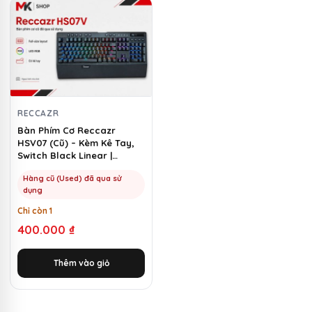
RECCAZR
Bàn Phím Cơ Reccazr
HSV07 (Cũ) – Kèm Kê Tay,
Switch Black Linear |
MKShop
Hàng cũ (Used) đã qua sử
dụng
Chỉ còn 1
400.000
₫
Thêm vào giỏ