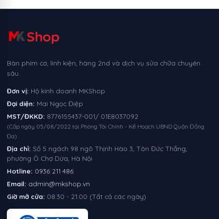
Shop
Bàn phím cơ, linh kiện, hàng 2nd và dịch vụ sửa chữa chuyên
sâu.
Đơn vị:
Hộ kinh doanh MKShop
Đại diện:
Mai Ngọc Điệp
MST/ĐKKD:
8776155437-001/ 01E8037092
(Cấp ngày 05/08/2022 tại Phòng Tài Chính - Kế Hoạch UBND Quận Đống
Đa)
Địa chỉ:
Số 5 ngách 98 ngõ Thịnh Hào 3, Tôn Đức Thắng,
phường Ô Chợ Dừa, Hà Nội
Hotline:
0936 211 486
Email:
admin@mkshop.vn
Giờ mở cửa:
08:30 - 21:00 (Tất cả các ngày)