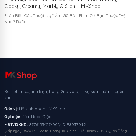
Clacky, Creamy, Marbly & Silent | MKShop
Phân Biệt Các Thuật Ngữ Âm Gõ Bàn Phím Cơ: Bạn Thuộc "Hệ"
Nào? Bước…
Shop
Bàn phím cơ, linh kiện, hàng 2nd và dịch vụ sửa chữa chuyên
sâu.
Đơn vị:
Hộ kinh doanh MKShop
Đại diện:
Mai Ngọc Điệp
MST/ĐKKD:
8776155437-001/ 01E8037092
(Cấp ngày 05/08/2022 tại Phòng Tài Chính - Kế Hoạch UBND Quận Đống