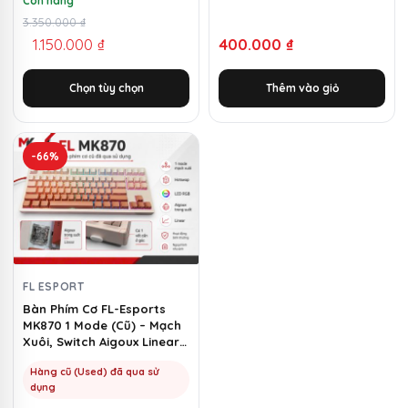
Còn hàng
phẩm
Giá
Giá
3.350.000
₫
1.150.000
₫
400.000
₫
gốc
hiện
là:
tại
Chọn tùy chọn
Thêm vào giỏ
3.350.000 ₫.
là:
1.150.000 ₫.
-66%
FL ESPORT
Bàn Phím Cơ FL-Esports
MK870 1 Mode (Cũ) – Mạch
Xuôi, Switch Aigoux Linear |
MKShop
Hàng cũ (Used) đã qua sử
dụng