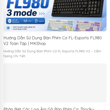
Hướng Dẫn Sử Dụng Bàn Phím Cơ FL-Esports FL980
V2 Toàn Tập | MKShop
Hướng Dẫn Sử Dụng Bàn Phím Cơ FL-Esports FL980 V2 – Cẩm
Nang Chi Tiết…
Phân Biệt Các Loại Âm Gõ Bàn Phím Cơ: Thocky,