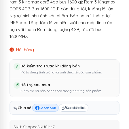
ram 3 kingmax ddr3 4gb bus 1600 gj: Ram 3 Kingmax
DDR3 4GB Bus 1600 [GJ] còn dùng tốt, không lỗi lầm.
Ngoại hình như ảnh sản phẩm. Bảo hành 1 tháng tại
MKShop. Tăng tốc độ và hiệu suất cho máy tính của
bạn với thanh Ram dung lượng 4GB, tốc độ bus
1600MHz.
Hết hàng
✓
Đã kiểm tra trước khi đăng bán
Mô tả đúng tình trạng và ảnh thực tế của sản phẩm.
↺
Hỗ trợ sau mua
Kiểm tra và bảo hành theo thông tin từng sản phẩm.
Chia sẻ:
Facebook
Sao chép link
SKU:
ShopeeSKU01447