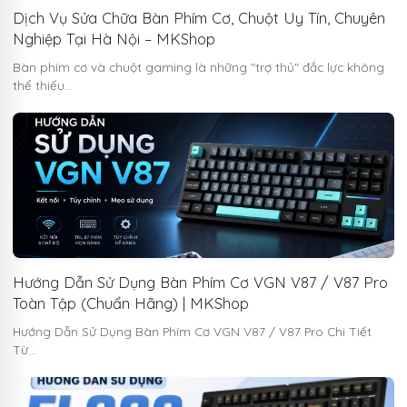
Dịch Vụ Sửa Chữa Bàn Phím Cơ, Chuột Uy Tín, Chuyên
Nghiệp Tại Hà Nội – MKShop
Bàn phím cơ và chuột gaming là những "trợ thủ" đắc lực không
thể thiếu…
Hướng Dẫn Sử Dụng Bàn Phím Cơ VGN V87 / V87 Pro
Toàn Tập (Chuẩn Hãng) | MKShop
Hướng Dẫn Sử Dụng Bàn Phím Cơ VGN V87 / V87 Pro Chi Tiết
Từ…