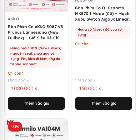
FL ESPORT
Bàn Phím Cơ FL-Esports
MK870 1 Mode (Cũ) – Mạch
AKKO
Xuôi, Switch Aigoux Linear |
MKShop
Bàn Phím Cơ AKKO 5087 V3
Hàng cũ (Used) đã qua sử
Prunus Lannesiana (New
dụng
Fullbox) – Giá Siêu Rẻ Chỉ
1100k | MKShop
Chỉ còn 1
Hàng mới 100% (New Fullbox),
nguyên seal, chưa qua sử
dụng. Phụ kiện đi kèm đầy đủ
từ nhà sản xuất.
Chỉ còn 1
Giá
Giá
1.500.000
₫
Giá
Giá
1.250.000
₫
1.080.000
₫
430.000
₫
gốc
hiện
gốc
hiện
là:
tại
là:
tại
Thêm vào giỏ
Thêm vào giỏ
1.500.000 ₫.
là:
1.250.000 ₫.
là:
1.080.000 ₫.
430.000 ₫.
-61%