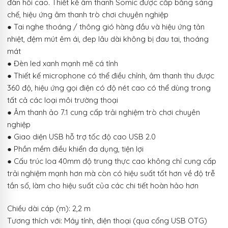
đàn hồi cao. Thiết kế âm thanh Somic được cấp bằng sáng
chế, hiệu ứng âm thanh trò chơi chuyên nghiệp
● Tai nghe thoáng / thông gió hàng đầu và hiệu ứng tản
nhiệt, đệm mút êm ái, đep lâu dài không bị đau tai, thoáng
mát
● Đèn led xanh mạnh mẽ cá tính
● Thiết kế microphone có thể điều chỉnh, âm thanh thu được
360 độ, hiệu ứng gọi điện có độ nét cao có thể dùng trong
tất cả các loại môi trường thoại
● Âm thanh ảo 7.1 cung cấp trải nghiệm trò chơi chuyên
nghiệp
● Giao diện USB hỗ trợ tốc độ cao USB 2.0
● Phần mềm điều khiển đa dụng, tiện lợi
● Cấu trúc loa 40mm độ trung thực cao không chỉ cung cấp
trải nghiệm mạnh hơn mà còn có hiệu suất tốt hơn về độ trễ
tần số, làm cho hiệu suất của các chi tiết hoàn hảo hơn
Chiều dài cáp (m): 2,2 m
Tương thích với: Máy tính, điện thoại (qua cổng USB OTG)