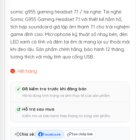
somic g955 gaming headset 7.1 / tai nghe: Tai nghe
Somic G955 Gaming Headset 7.1 với thiết kế hầm hố,
tích hợp soundcard giả lập âm thanh 7.1 cho trải nghiệm
game đỉnh cao. Microphone kỹ thuật số nhạy bén, đèn
LED xanh cá tính và đệm tai êm ái mang lại sự thoải mái
khi đeo lâu. Sản phẩm chính hãng, bảo hành 12 tháng,
tương thích với máy tính qua cổng USB.
Hết hàng
✓
Đã kiểm tra trước khi đăng bán
Mô tả đúng tình trạng và ảnh thực tế của sản phẩm.
↺
Hỗ trợ sau mua
Kiểm tra và bảo hành theo thông tin từng sản phẩm.
Chia sẻ:
Facebook
Sao chép link