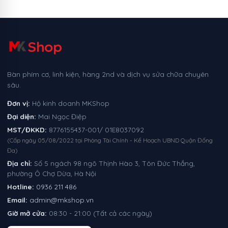
Shop
Bàn phím cơ, linh kiện, hàng 2nd và dịch vụ sửa chữa chuyên
sâu.
Đơn vị:
Hộ kinh doanh MKShop
Đại diện:
Mai Ngọc Điệp
MST/ĐKKD:
8776155437-001/ 01E8037092
(Cấp ngày 05/08/2022 tại Phòng Tài Chính - Kế Hoạch UBND Quận Đống
Đa)
Địa chỉ:
Số 5 ngách 98 ngõ Thịnh Hào 3, Tôn Đức Thắng,
phường Ô Chợ Dừa, Hà Nội
Hotline:
0936 211 486
Email:
admin@mkshop.vn
Giờ mở cửa:
08:30 - 21:00 (Tất cả các ngày)