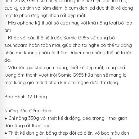
năm 2018, G955 sở hữu vóc dáng thiết kế hiện đại hầm hố,
cực kỳ cá tính với tâm điểm là cụm đèn led đực thiết kế dạng
một lò phản ứng hạt nhân rất đẹp mắt.
– Microphone kỹ thuật số cực nhạy với khả năng loại bỏ tạp
âm
– Khác với các thế hệ trước Somic G955 sử dụng bộ
soundcard hoàn toàn mới, giúp cho tai nghe có thể tự động
nhận mà không phải cài thêm Driver như những thế hệ trước
đó.
– Với mức giá khá cạnh trang, thiết kế đẹp mắt, cùng chất
lượng âm thanh vượt trội Somic G955 hữa hẹn sẽ mang lại
một luồng gió mới ở phân khúc tai nghe dưới 1tr động.
Bảo Hành: 12 Tháng
Những đặc điểm chính:
● Chỉ nặng 330g với thiết kế di động, đeo trong 1 thời gian
dài cũng rất thoải mái
● Thiết kế đơn giản bằng thép đôi cổ điển, vỏ bọc màu đen