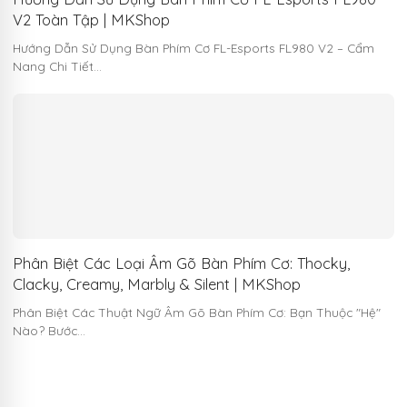
V2 Toàn Tập | MKShop
Hướng Dẫn Sử Dụng Bàn Phím Cơ FL-Esports FL980 V2 – Cẩm
Nang Chi Tiết…
Phân Biệt Các Loại Âm Gõ Bàn Phím Cơ: Thocky,
Clacky, Creamy, Marbly & Silent | MKShop
Phân Biệt Các Thuật Ngữ Âm Gõ Bàn Phím Cơ: Bạn Thuộc "Hệ"
Nào? Bước…