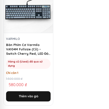
VARMILO
Bàn Phím Cơ Varmilo
VA104M Fullsize (Cũ) –
Switch Cherry Red, LED Đỏ |
MKShop
Hàng cũ (Used) đã qua sử
dụng
Chỉ còn 1
Giá
Giá
1.500.000
₫
580.000
₫
gốc
hiện
là:
tại
Thêm vào giỏ
1.500.000 ₫.
là:
580.000 ₫.