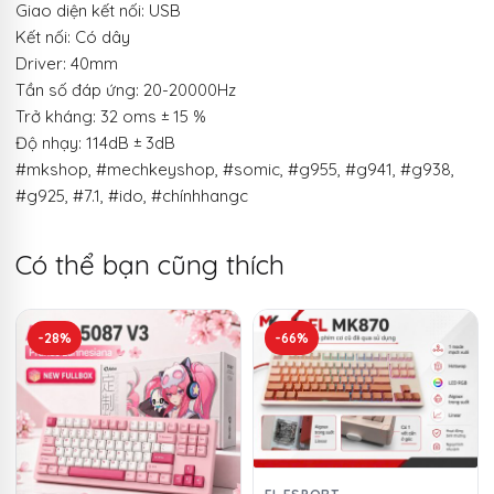
Giao diện kết nối: USB
Kết nối: Có dây
Driver: 40mm
Tần số đáp ứng: 20-20000Hz
Trở kháng: 32 oms ± 15 %
Độ nhạy: 114dB ± 3dB
#mkshop, #mechkeyshop, #somic, #g955, #g941, #g938,
#g925, #7.1, #ido, #chínhhangc
Có thể bạn cũng thích
-28%
-66%