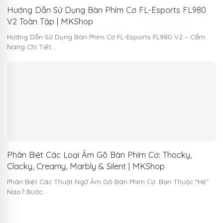
Hướng Dẫn Sử Dụng Bàn Phím Cơ FL-Esports FL980
V2 Toàn Tập | MKShop
Hướng Dẫn Sử Dụng Bàn Phím Cơ FL-Esports FL980 V2 – Cẩm
Nang Chi Tiết…
Phân Biệt Các Loại Âm Gõ Bàn Phím Cơ: Thocky,
Clacky, Creamy, Marbly & Silent | MKShop
Phân Biệt Các Thuật Ngữ Âm Gõ Bàn Phím Cơ: Bạn Thuộc "Hệ"
Nào? Bước…