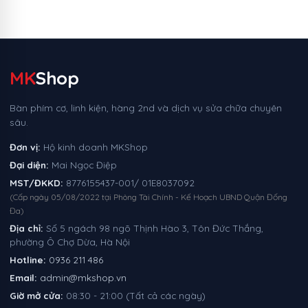
MK
Shop
Bàn phím cơ, linh kiện, hàng 2nd và dịch vụ sửa chữa chuyên
sâu.
Đơn vị:
Hộ kinh doanh MKShop
Đại diện:
Mai Ngọc Điệp
MST/ĐKKD:
8776155437-001/ 01E8037092
(Cấp ngày 05/08/2022 tại Phòng Tài Chính - Kế Hoạch UBND Quận Đống
Đa)
Địa chỉ:
Số 5 ngách 98 ngõ Thịnh Hào 3, Tôn Đức Thắng,
phường Ô Chợ Dừa, Hà Nội
Hotline:
0936 211 486
Email:
admin@mkshop.vn
Giờ mở cửa:
08:30 - 21:00 (Tất cả các ngày)