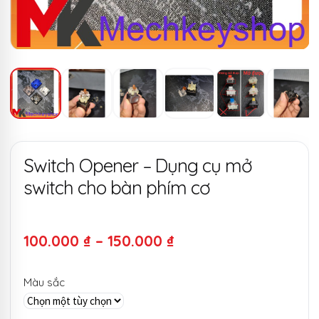
Switch Opener – Dụng cụ mở
switch cho bàn phím cơ
Khoảng
100.000
₫
–
150.000
₫
giá:
Màu sắc
từ
100.000 ₫