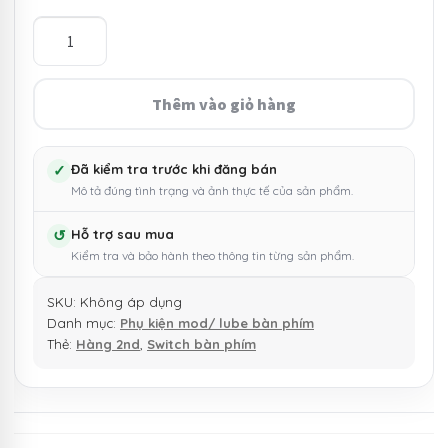
đến
Switch
Opener
150.000 ₫
-
Dụng
Thêm vào giỏ hàng
cụ
mở
switch
✓
Đã kiểm tra trước khi đăng bán
Mô tả đúng tình trạng và ảnh thực tế của sản phẩm.
cho
bàn
↺
Hỗ trợ sau mua
phím
Kiểm tra và bảo hành theo thông tin từng sản phẩm.
cơ
số
SKU:
Không áp dụng
lượng
Danh mục:
Phụ kiện mod/ lube bàn phím
Thẻ:
Hàng 2nd
,
Switch bàn phím