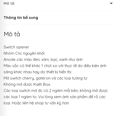
Mô tả
Thông tin bổ sung
Mô tả
Switch opener
Nhôm Cnc nguyên khối
Anode các màu đen, xám, bạc, xanh như ảnh
Màu sắc có thể khác 1 chút so với thực tế do điều kiện ánh
sáng khác nhau hay do thiết bị hiển thị
Mở switch cherry, gateron và các loại tương tự
Không mở được Kailh Box.
Các loại switch mở đc có 2 ngàm mỗi bên, không mở được
các loại 1 ngàm to. Vui lòng xem ảnh sản phẩm để rõ các
loại. Hoặc liên hệ shop tư vấn kỹ hơn