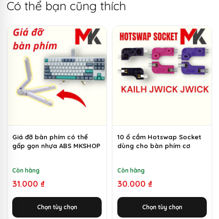
Có thể bạn cũng thích
Sản
Sản
phẩm
phẩm
này
này
có
có
nhiều
nhiều
biến
biến
thể.
thể.
Các
Các
tùy
tùy
chọn
chọn
Giá đỡ bàn phím có thể
10 ổ cắm Hotswap Socket
gấp gọn nhựa ABS MKSHOP
dùng cho bàn phím cơ
có
có
thể
thể
Còn hàng
Còn hàng
được
được
31.000
₫
30.000
₫
chọn
chọn
trên
trên
trang
trang
Chọn tùy chọn
Chọn tùy chọn
sản
sản