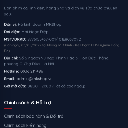
Bàn phím cơ, linh kiện, hàng 2nd và dịch vụ sửa chữa chuyên
sâu.
Đơn vị:
Hộ kinh doanh MKShop
Đại diện:
Mai Ngọc Điệp
MST/ĐKKD:
8776155437-001/ 01E8037092
(Cấp ngày 05/08/2022 tại Phòng Tài Chính - Kế Hoạch UBND Quận Đống
Đa)
Địa chỉ:
Số 5 ngách 98 ngõ Thịnh Hào 3, Tôn Đức Thắng,
phường Ô Chợ Dừa, Hà Nội
Hotline:
0936 211 486
Email:
admin@mkshop.vn
Giờ mở cửa:
08:30 - 21:00 (Tất cả các ngày)
Chính sách & Hỗ trợ
Chính sách bảo hành & Đổi trả
Chính sách kiểm hàng