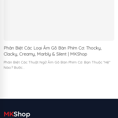
Phân Biệt Các Loại Âm Gõ Bàn Phím Cơ: Thocky,
Clacky, Creamy, Marbly & Silent | MKShop
Phân Biệt Các Thuật Ngữ Âm Gõ Bàn Phím Cơ: Bạn Thuộc "Hệ"
Nào? Bước…
MK
Shop