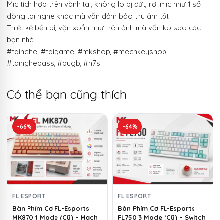
Mic tích hợp trên vành tai, không lo bị đứt, rơi mic như 1 số
dòng tai nghe khác mà vẫn đảm bảo thu âm tốt
Thiết kế bền bỉ, vặn xoắn như trên ảnh mà vẫn ko sao các
bạn nhé
#tainghe, #taigame, #mkshop, #mechkeyshop,
#tainghebass, #pugb, #h7s
Có thể bạn cũng thích
-66%
-64%
FL ESPORT
FL ESPORT
Bàn Phím Cơ FL-Esports
Bàn Phím Cơ FL-Esports
MK870 1 Mode (Cũ) – Mạch
FL750 3 Mode (Cũ) – Switch