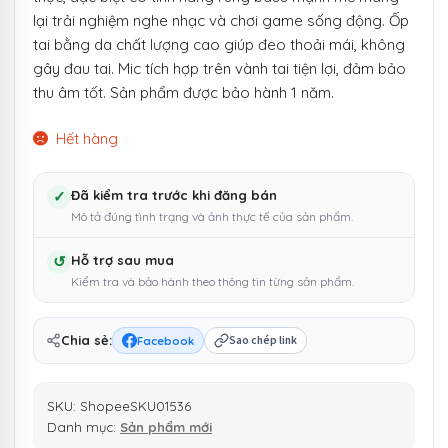
lại trải nghiệm nghe nhạc và chơi game sống động. Ốp
tai bằng da chất lượng cao giúp đeo thoải mái, không
gây đau tai. Mic tích hợp trên vành tai tiện lợi, đảm bảo
thu âm tốt. Sản phẩm được bảo hành 1 năm.
Hết hàng
✓
Đã kiểm tra trước khi đăng bán
Mô tả đúng tình trạng và ảnh thực tế của sản phẩm.
↺
Hỗ trợ sau mua
Kiểm tra và bảo hành theo thông tin từng sản phẩm.
Chia sẻ:
Facebook
Sao chép link
SKU:
ShopeeSKU01536
Danh mục:
Sản phẩm mới