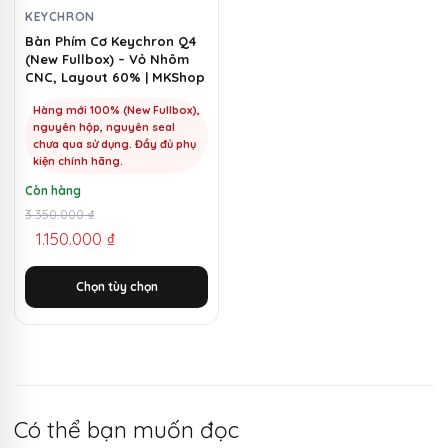
chọn
KEYCHRON
có
Bàn Phím Cơ Keychron Q4
(New Fullbox) – Vỏ Nhôm
thể
CNC, Layout 60% | MKShop
được
chọn
Hàng mới 100% (New Fullbox),
nguyên hộp, nguyên seal
trên
chưa qua sử dụng. Đầy đủ phụ
trang
kiện chính hãng.
sản
Còn hàng
phẩm
Giá
Giá
3.350.000
₫
1.150.000
₫
gốc
hiện
là:
tại
Chọn tùy chọn
3.350.000 ₫.
là:
1.150.000 ₫.
Có thể bạn muốn đọc