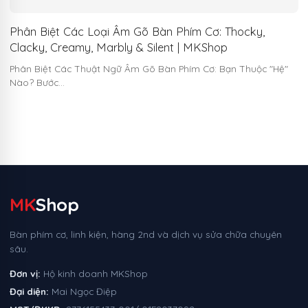
Phân Biệt Các Loại Âm Gõ Bàn Phím Cơ: Thocky,
Clacky, Creamy, Marbly & Silent | MKShop
Phân Biệt Các Thuật Ngữ Âm Gõ Bàn Phím Cơ: Bạn Thuộc "Hệ"
Nào? Bước…
MK
Shop
Bàn phím cơ, linh kiện, hàng 2nd và dịch vụ sửa chữa chuyên
sâu.
Đơn vị:
Hộ kinh doanh MKShop
Đại diện:
Mai Ngọc Điệp