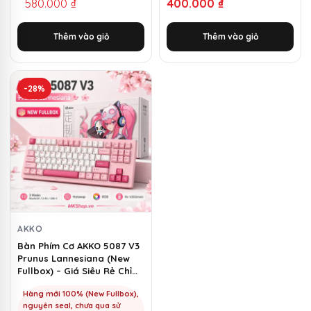
580.000
₫
400.000
₫
gốc
hiện
là:
tại
Thêm vào giỏ
Thêm vào giỏ
1.500.000 ₫.
là:
580.000 ₫.
-28%
AKKO
Bàn Phím Cơ AKKO 5087 V3
Prunus Lannesiana (New
Fullbox) – Giá Siêu Rẻ Chỉ
1100k | MKShop
Hàng mới 100% (New Fullbox),
nguyên seal, chưa qua sử