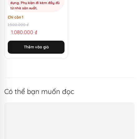
dụng. Phụ kiện đi kèm đầy đủ
từ nhà sản xuất.
Chỉ còn 1
Giá
Giá
1.500.000
₫
1.080.000
₫
gốc
hiện
là:
tại
Thêm vào giỏ
1.500.000 ₫.
là:
1.080.000 ₫.
Có thể bạn muốn đọc