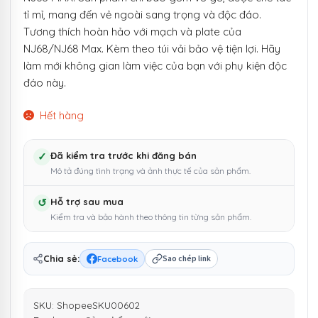
tỉ mỉ, mang đến vẻ ngoài sang trọng và độc đáo.
Tương thích hoàn hảo với mạch và plate của
NJ68/NJ68 Max. Kèm theo túi vải bảo vệ tiện lợi. Hãy
làm mới không gian làm việc của bạn với phụ kiện độc
đáo này.
Hết hàng
✓
Đã kiểm tra trước khi đăng bán
Mô tả đúng tình trạng và ảnh thực tế của sản phẩm.
↺
Hỗ trợ sau mua
Kiểm tra và bảo hành theo thông tin từng sản phẩm.
Chia sẻ:
Facebook
Sao chép link
SKU:
ShopeeSKU00602