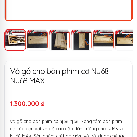
Vỏ gỗ cho bàn phím cơ NJ68
NJ68 MAX
1.300.000
₫
vỏ gỗ cho bàn phím cơ nj68 nj68: Nâng tầm bàn phím
cơ của bạn với vỏ gỗ cao cấp dành riêng cho NJ68 và
NJ68 MAX. Sản phẩm chỉ bao gồm vỏ gỗ, được chế tác