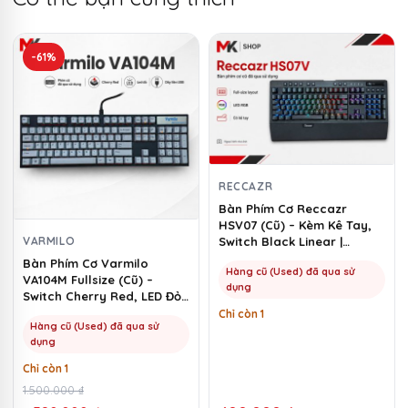
-61%
RECCAZR
Bàn Phím Cơ Reccazr
HSV07 (Cũ) – Kèm Kê Tay,
VARMILO
Switch Black Linear |
MKShop
Bàn Phím Cơ Varmilo
Hàng cũ (Used) đã qua sử
VA104M Fullsize (Cũ) –
dụng
Switch Cherry Red, LED Đỏ |
MKShop
Chỉ còn 1
Hàng cũ (Used) đã qua sử
dụng
Chỉ còn 1
Giá
Giá
1.500.000
₫