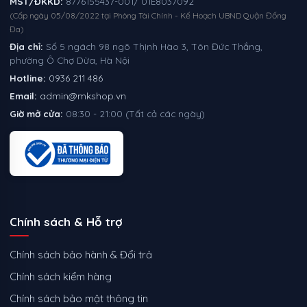
MST/ĐKKD:
8776155437-001/ 01E8037092
(Cấp ngày 05/08/2022 tại Phòng Tài Chính - Kế Hoạch UBND Quận Đống
Đa)
Địa chỉ:
Số 5 ngách 98 ngõ Thịnh Hào 3, Tôn Đức Thắng,
phường Ô Chợ Dừa, Hà Nội
Hotline:
0936 211 486
Email:
admin@mkshop.vn
Giờ mở cửa:
08:30 - 21:00 (Tất cả các ngày)
Chính sách & Hỗ trợ
Chính sách bảo hành & Đổi trả
Chính sách kiểm hàng
Chính sách bảo mật thông tin