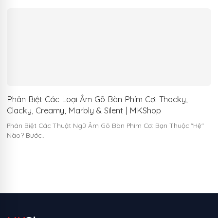
Phân Biệt Các Loại Âm Gõ Bàn Phím Cơ: Thocky,
Clacky, Creamy, Marbly & Silent | MKShop
Phân Biệt Các Thuật Ngữ Âm Gõ Bàn Phím Cơ: Bạn Thuộc "Hệ"
Nào? Bước…