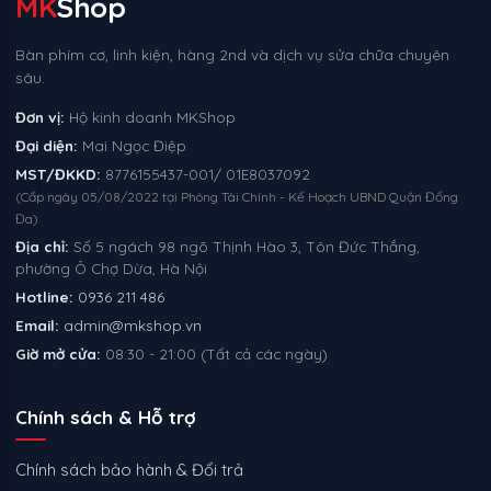
MK
Shop
Bàn phím cơ, linh kiện, hàng 2nd và dịch vụ sửa chữa chuyên
sâu.
Đơn vị:
Hộ kinh doanh MKShop
Đại diện:
Mai Ngọc Điệp
MST/ĐKKD:
8776155437-001/ 01E8037092
(Cấp ngày 05/08/2022 tại Phòng Tài Chính - Kế Hoạch UBND Quận Đống
Đa)
Địa chỉ:
Số 5 ngách 98 ngõ Thịnh Hào 3, Tôn Đức Thắng,
phường Ô Chợ Dừa, Hà Nội
Hotline:
0936 211 486
Email:
admin@mkshop.vn
Giờ mở cửa:
08:30 - 21:00 (Tất cả các ngày)
Chính sách & Hỗ trợ
Chính sách bảo hành & Đổi trả