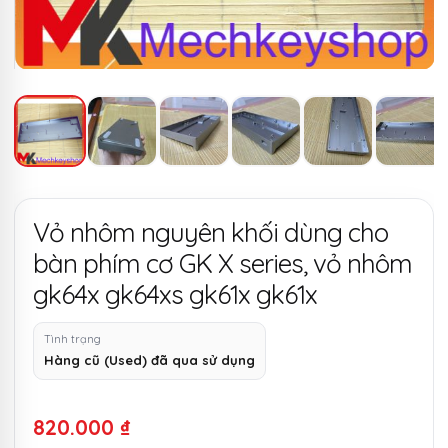
Vỏ nhôm nguyên khối dùng cho
bàn phím cơ GK X series, vỏ nhôm
gk64x gk64xs gk61x gk61x
Tình trạng
Hàng cũ (Used) đã qua sử dụng
820.000
₫