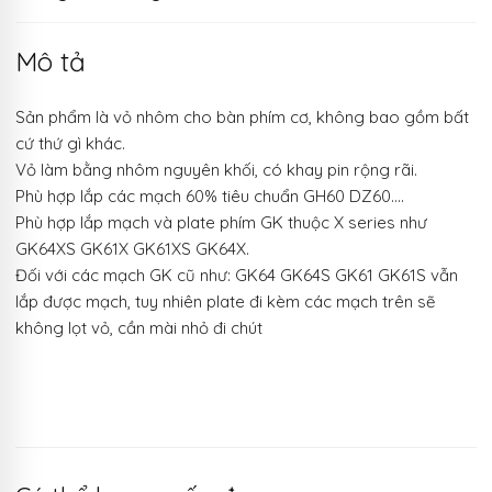
Mô tả
Sản phẩm là vỏ nhôm cho bàn phím cơ, không bao gồm bất
cứ thứ gì khác.
Vỏ làm bằng nhôm nguyên khối, có khay pin rộng rãi.
Phù hợp lắp các mạch 60% tiêu chuẩn GH60 DZ60….
Phù hợp lắp mạch và plate phím GK thuộc X series như
GK64XS GK61X GK61XS GK64X.
Đối với các mạch GK cũ như: GK64 GK64S GK61 GK61S vẫn
lắp được mạch, tuy nhiên plate đi kèm các mạch trên sẽ
không lọt vỏ, cần mài nhỏ đi chút