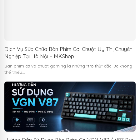
Dịch Vụ Sửa Chữa Bàn Phím Cơ, Chuột Uy Tín, Chuyên
Nghiệp Tại Hà Nội – MKShop
Bàn phím cơ và chuột gaming là những "trợ thủ" đắc lực không
thể thiếu…
Hướng Dẫn Sử Dụng Bàn Phím Cơ VGN V87 / V87 Pro