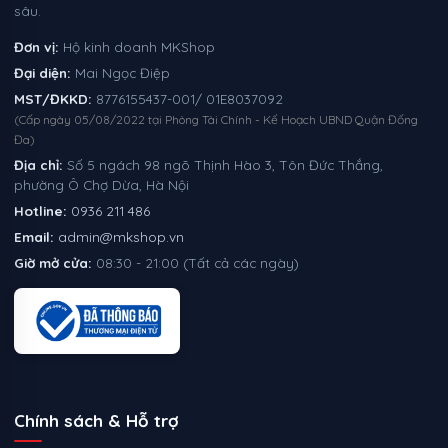
sâu.
Đơn vị:
Hộ kinh doanh MKShop
Đại diện:
Mai Ngọc Điệp
MST/ĐKKD:
8776155437-001/ 01E8037092
(Cấp ngày 05/08/2022 tại Phòng Tài Chính - Kế Hoạch UBND Quận Đống
Đa)
Địa chỉ:
Số 5 ngách 98 ngõ Thịnh Hào 3, Tôn Đức Thắng,
phường Ô Chợ Dừa, Hà Nội
Hotline:
0936 211 486
Email:
admin@mkshop.vn
Giờ mở cửa:
08:30 - 21:00 (Tất cả các ngày)
Chính sách & Hỗ trợ