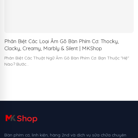
Phân Biệt Các Loại Âm Gõ Bàn Phím Cơ: Thocky,
Clacky, Creamy, Marbly & Silent | MKShop
Phân Biệt Các Thuật Ngữ Âm Gõ Bàn Phím Cơ: Bạn Thuộc "Hệ"
Nào? Bước…
Shop
Bàn phím cơ, linh kiện, hàng 2nd và dịch vụ sửa chữa chuyên