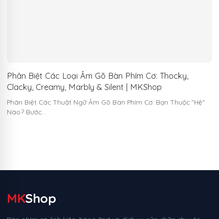
Phân Biệt Các Loại Âm Gõ Bàn Phím Cơ: Thocky,
Clacky, Creamy, Marbly & Silent | MKShop
Phân Biệt Các Thuật Ngữ Âm Gõ Bàn Phím Cơ: Bạn Thuộc "Hệ"
Nào? Bước…
MK
Shop