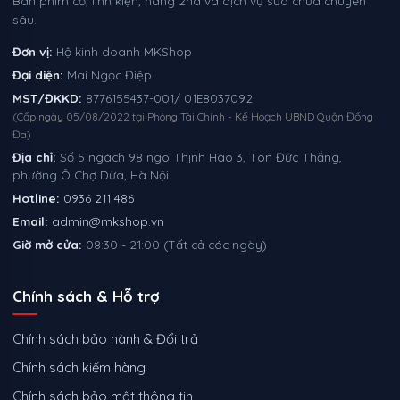
Bàn phím cơ, linh kiện, hàng 2nd và dịch vụ sửa chữa chuyên
sâu.
Đơn vị:
Hộ kinh doanh MKShop
Đại diện:
Mai Ngọc Điệp
MST/ĐKKD:
8776155437-001/ 01E8037092
(Cấp ngày 05/08/2022 tại Phòng Tài Chính - Kế Hoạch UBND Quận Đống
Đa)
Địa chỉ:
Số 5 ngách 98 ngõ Thịnh Hào 3, Tôn Đức Thắng,
phường Ô Chợ Dừa, Hà Nội
Hotline:
0936 211 486
Email:
admin@mkshop.vn
Giờ mở cửa:
08:30 - 21:00 (Tất cả các ngày)
Chính sách & Hỗ trợ
Chính sách bảo hành & Đổi trả
Chính sách kiểm hàng
Chính sách bảo mật thông tin