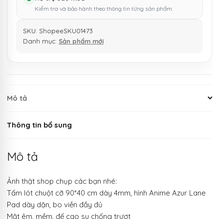
Kiểm tra và bảo hành theo thông tin từng sản phẩm.
SKU:
ShopeeSKU01473
Danh mục:
Sản phẩm mới
Mô tả
Thông tin bổ sung
Mô tả
Ảnh thật shop chụp các bạn nhé:
Tấm lót chuột cỡ 90*40 cm dày 4mm, hình Anime Azur Lane
Pad dày dặn, bo viền đầy đủ
Mặt êm, mềm, đế cao su chống trượt