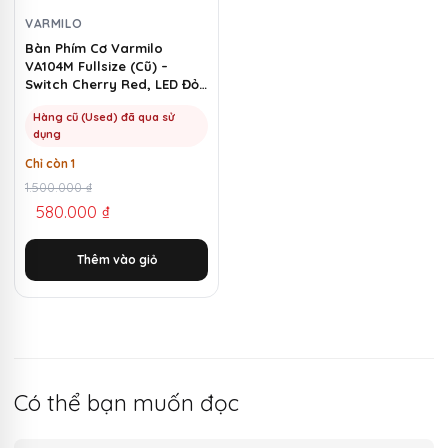
VARMILO
Bàn Phím Cơ Varmilo
VA104M Fullsize (Cũ) –
Switch Cherry Red, LED Đỏ |
MKShop
Hàng cũ (Used) đã qua sử
dụng
Chỉ còn 1
Giá
Giá
1.500.000
₫
580.000
₫
gốc
hiện
là:
tại
Thêm vào giỏ
1.500.000 ₫.
là:
580.000 ₫.
Có thể bạn muốn đọc