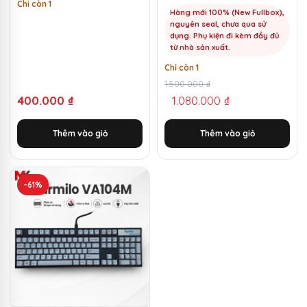
1100k | MKShop
Chỉ còn 1
Hàng mới 100% (New Fullbox),
nguyên seal, chưa qua sử
dụng. Phụ kiện đi kèm đầy đủ
từ nhà sản xuất.
Chỉ còn 1
Giá
Giá
1.500.000
₫
400.000
₫
1.080.000
₫
gốc
hiện
là:
tại
Thêm vào giỏ
Thêm vào giỏ
1.500.000 ₫.
là:
1.080.000 ₫.
-61%