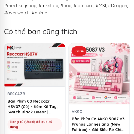
#mechkeyshop, #mkshop, #pad, #lotchuot, #MSI, #Dragon,
#overwatch, #anime
Có thể bạn cũng thích
-28%
RECCAZR
Bàn Phím Cơ Reccazr
HSV07 (Cũ) – Kèm Kê Tay,
AKKO
Switch Black Linear |
MKShop
Bàn Phím Cơ AKKO 5087 V3
Hàng cũ (Used) đã qua sử
Prunus Lannesiana (New
dụng
Fullbox) – Giá Siêu Rẻ Chỉ