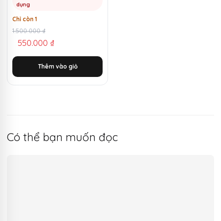
dụng
Chỉ còn 1
Giá
Giá
1.500.000
₫
550.000
₫
gốc
hiện
là:
tại
Thêm vào giỏ
1.500.000 ₫.
là:
550.000 ₫.
Có thể bạn muốn đọc