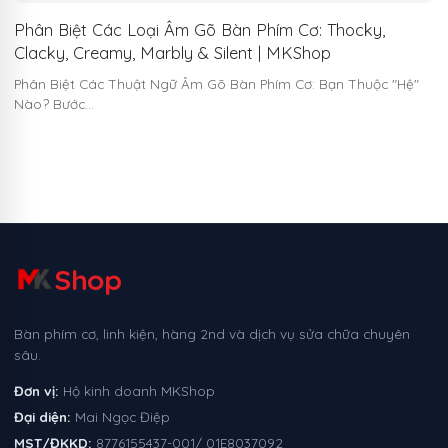
Phân Biệt Các Loại Âm Gõ Bàn Phím Cơ: Thocky,
Clacky, Creamy, Marbly & Silent | MKShop
Phân Biệt Các Thuật Ngữ Âm Gõ Bàn Phím Cơ: Bạn Thuộc "Hệ"
Nào? Bước…
Shop
Bàn phím cơ, linh kiện, hàng 2nd và dịch vụ sửa chữa chuyên
sâu.
Đơn vị:
Hộ kinh doanh MKShop
Đại diện:
Mai Ngọc Điệp
MST/ĐKKD:
8776155437-001/ 01E8037092