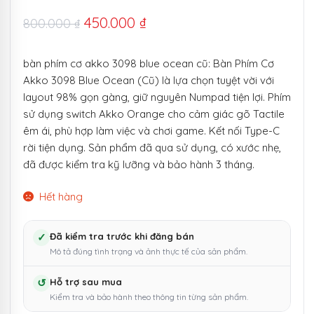
Giá
Giá
450.000
₫
800.000
₫
gốc
hiện
bàn phím cơ akko 3098 blue ocean cũ: Bàn Phím Cơ
là:
tại
Akko 3098 Blue Ocean (Cũ) là lựa chọn tuyệt vời với
800.000 ₫.
là:
layout 98% gọn gàng, giữ nguyên Numpad tiện lợi. Phím
sử dụng switch Akko Orange cho cảm giác gõ Tactile
450.000 ₫.
êm ái, phù hợp làm việc và chơi game. Kết nối Type-C
rời tiện dụng. Sản phẩm đã qua sử dụng, có xước nhẹ,
đã được kiểm tra kỹ lưỡng và bảo hành 3 tháng.
Hết hàng
✓
Đã kiểm tra trước khi đăng bán
Mô tả đúng tình trạng và ảnh thực tế của sản phẩm.
↺
Hỗ trợ sau mua
Kiểm tra và bảo hành theo thông tin từng sản phẩm.