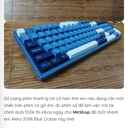
Số lượng phím thanh lý chỉ có hạn! Anh em nào đang cần một
chiếc bàn phím cơ gõ êm, đủ phím số để làm việc mà tài
chính dưới 500k thì inbox ngay cho
MKShop
để chốt nhanh
em Akko 3098 Blue Ocean này nhé!