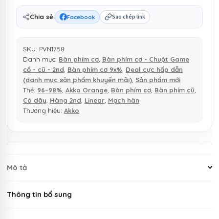
Chia sẻ:
Facebook
Sao chép link
SKU:
PVN1758
Danh mục:
Bàn phím cơ
,
Bàn phím cơ - Chuột Game
cổ - cũ - 2nd
,
Bàn phím cơ 9x%
,
Deal cực hấp dẫn
(danh mục sản phẩm khuyến mãi)
,
Sản phẩm mới
Thẻ:
96–98%
,
Akko Orange
,
Bàn phím cơ
,
Bàn phím cũ
,
Có dây
,
Hàng 2nd
,
Linear
,
Mạch hàn
Thương hiệu:
Akko
Mô tả
Thông tin bổ sung