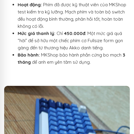
Hoạt động:
Phím đã được kỹ thuật viên của MKShop
test kiểm tra kỹ lưỡng. Mạch phím và toàn bộ switch
đều hoạt động bình thường, phản hồi tốt, hoàn toàn
không có lỗi.
Mức giá thanh lý:
Chỉ
450.000đ
. Một mức giá quá
“hời” để sở hữu một chiếc phím cơ Fullsize form gọn
gàng đến từ thương hiệu Akko danh tiếng.
Bảo hành:
MKShop bảo hành phần cứng bo mạch
3
tháng
để anh em yên tâm sử dụng.