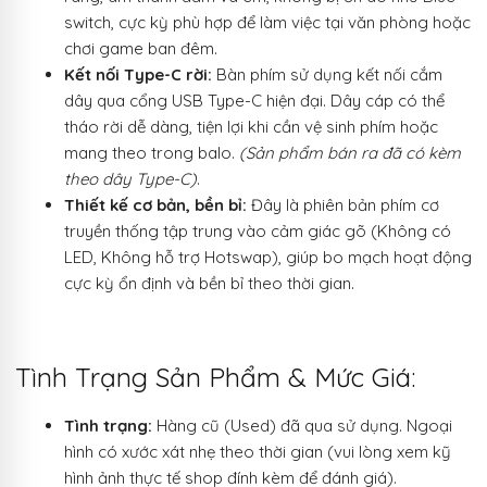
switch, cực kỳ phù hợp để làm việc tại văn phòng hoặc
chơi game ban đêm.
Kết nối Type-C rời:
Bàn phím sử dụng kết nối cắm
dây qua cổng USB Type-C hiện đại. Dây cáp có thể
tháo rời dễ dàng, tiện lợi khi cần vệ sinh phím hoặc
mang theo trong balo.
(Sản phẩm bán ra đã có kèm
theo dây Type-C)
.
Thiết kế cơ bản, bền bỉ:
Đây là phiên bản phím cơ
truyền thống tập trung vào cảm giác gõ (Không có
LED, Không hỗ trợ Hotswap), giúp bo mạch hoạt động
cực kỳ ổn định và bền bỉ theo thời gian.
Tình Trạng Sản Phẩm & Mức Giá:
Tình trạng:
Hàng cũ (Used) đã qua sử dụng. Ngoại
hình có xước xát nhẹ theo thời gian (vui lòng xem kỹ
hình ảnh thực tế shop đính kèm để đánh giá).