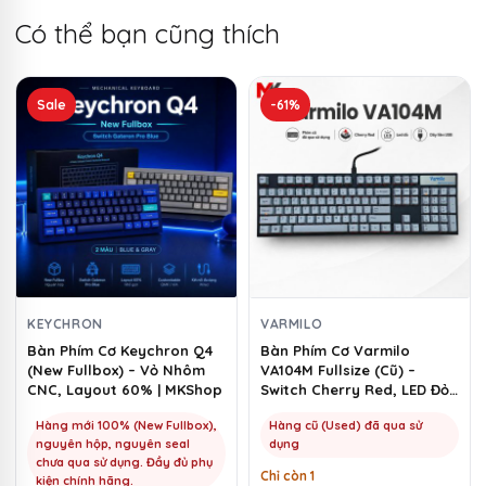
Có thể bạn cũng thích
Sản
Sale
-61%
phẩm
này
có
nhiều
biến
thể.
Các
tùy
chọn
KEYCHRON
VARMILO
có
Bàn Phím Cơ Keychron Q4
Bàn Phím Cơ Varmilo
(New Fullbox) – Vỏ Nhôm
VA104M Fullsize (Cũ) –
thể
CNC, Layout 60% | MKShop
Switch Cherry Red, LED Đỏ |
được
MKShop
chọn
Hàng mới 100% (New Fullbox),
Hàng cũ (Used) đã qua sử
nguyên hộp, nguyên seal
dụng
trên
chưa qua sử dụng. Đầy đủ phụ
Chỉ còn 1
trang
kiện chính hãng.