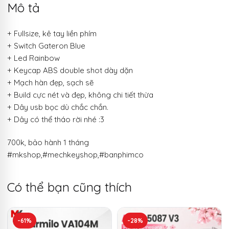
Mô tả
+ Fullsize, kê tay liền phím
+ Switch Gateron Blue
+ Led Rainbow
+ Keycap ABS double shot dày dặn
+ Mạch hàn đẹp, sạch sẽ
+ Build cực nét và đẹp, không chi tiết thừa
+ Dây usb bọc dù chắc chắn.
+ Dây có thể tháo rời nhé :3
700k, bảo hành 1 tháng
#mkshop,#mechkeyshop,#banphimco
Có thể bạn cũng thích
-61%
-28%