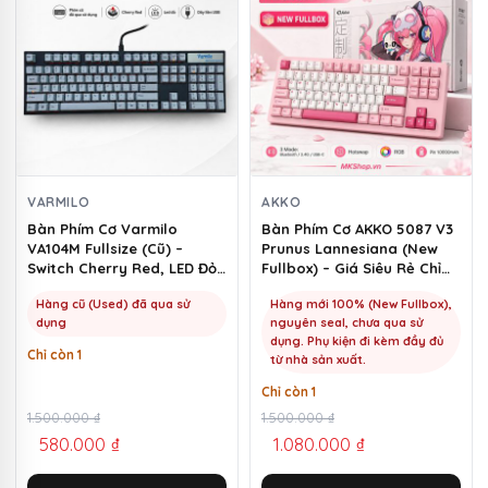
VARMILO
AKKO
Bàn Phím Cơ Varmilo
Bàn Phím Cơ AKKO 5087 V3
VA104M Fullsize (Cũ) –
Prunus Lannesiana (New
Switch Cherry Red, LED Đỏ |
Fullbox) – Giá Siêu Rẻ Chỉ
MKShop
1100k | MKShop
Hàng cũ (Used) đã qua sử
Hàng mới 100% (New Fullbox),
dụng
nguyên seal, chưa qua sử
dụng. Phụ kiện đi kèm đầy đủ
Chỉ còn 1
từ nhà sản xuất.
Chỉ còn 1
Giá
Giá
1.500.000
₫
Giá
Giá
1.500.000
₫
580.000
₫
1.080.000
₫
gốc
hiện
gốc
hiện
là:
tại
là:
tại