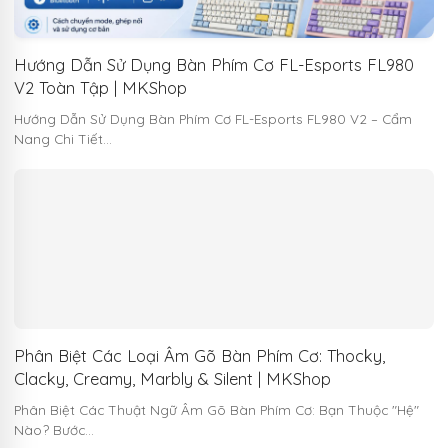
Hướng Dẫn Sử Dụng Bàn Phím Cơ FL-Esports FL980
V2 Toàn Tập | MKShop
Hướng Dẫn Sử Dụng Bàn Phím Cơ FL-Esports FL980 V2 – Cẩm
Nang Chi Tiết…
Phân Biệt Các Loại Âm Gõ Bàn Phím Cơ: Thocky,
Clacky, Creamy, Marbly & Silent | MKShop
Phân Biệt Các Thuật Ngữ Âm Gõ Bàn Phím Cơ: Bạn Thuộc "Hệ"
Nào? Bước…