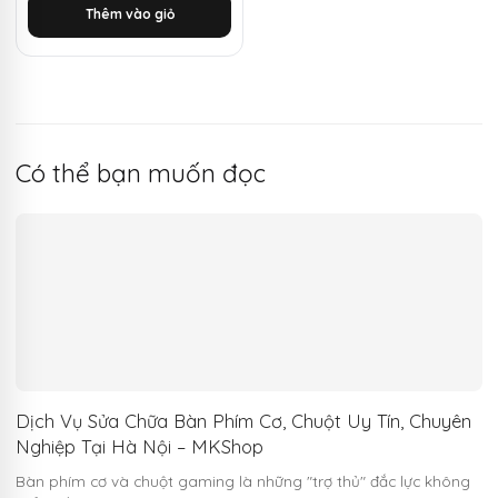
Thêm vào giỏ
1.250.000 ₫.
là:
430.000 ₫.
Có thể bạn muốn đọc
Dịch Vụ Sửa Chữa Bàn Phím Cơ, Chuột Uy Tín, Chuyên
Nghiệp Tại Hà Nội – MKShop
Bàn phím cơ và chuột gaming là những "trợ thủ" đắc lực không