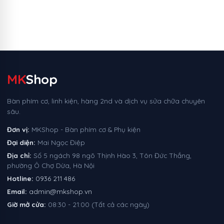
MK
Shop
Bàn phím cơ, linh kiện, hàng 2nd và dịch vụ sửa chữa chuyên
sâu.
Đơn vị:
MKShop - Bàn phím cơ & Phụ kiện
Đại diện:
Mai Ngọc Điệp
Địa chỉ:
Số 5 ngách 98 ngõ Thịnh Hào 3, Tôn Đức Thắng,
phường Ô Chợ Dừa, Hà Nội
Hotline:
0936 211 486
Email:
admin@mkshop.vn
Giờ mở cửa:
08:30 - 21:00 (Tất cả các ngày)