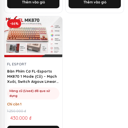
Thêm vào giỏ
Thêm vào giỏ
1.500.000 ₫.
là:
1.500.000 ₫.
là:
580.000 ₫.
1.080.000 ₫.
-66%
FL ESPORT
Bàn Phím Cơ FL-Esports
MK870 1 Mode (Cũ) – Mạch
Xuôi, Switch Aigoux Linear |
MKShop
Hàng cũ (Used) đã qua sử
dụng
Chỉ còn 1
Giá
Giá
1.250.000
₫
430.000
₫
gốc
hiện
là:
tại