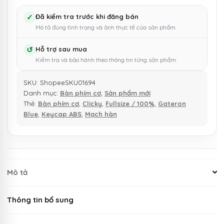
✓
Đã kiểm tra trước khi đăng bán
Mô tả đúng tình trạng và ảnh thực tế của sản phẩm.
↺
Hỗ trợ sau mua
Kiểm tra và bảo hành theo thông tin từng sản phẩm.
SKU:
ShopeeSKU01694
Danh mục:
Bàn phím cơ
,
Sản phẩm mới
Thẻ:
Bàn phím cơ
,
Clicky
,
Fullsize / 100%
,
Gateron
Blue
,
Keycap ABS
,
Mạch hàn
Mô tả
Thông tin bổ sung