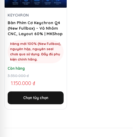
Các
tùy
chọn
KEYCHRON
có
Bàn Phím Cơ Keychron Q4
(New Fullbox) – Vỏ Nhôm
thể
CNC, Layout 60% | MKShop
được
chọn
Hàng mới 100% (New Fullbox),
nguyên hộp, nguyên seal
trên
chưa qua sử dụng. Đầy đủ phụ
trang
kiện chính hãng.
sản
Còn hàng
phẩm
Giá
Giá
3.350.000
₫
1.150.000
₫
gốc
hiện
là:
tại
Chọn tùy chọn
3.350.000 ₫.
là:
1.150.000 ₫.