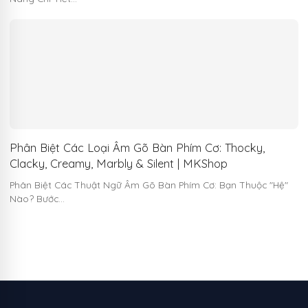
Phân Biệt Các Loại Âm Gõ Bàn Phím Cơ: Thocky,
Clacky, Creamy, Marbly & Silent | MKShop
Phân Biệt Các Thuật Ngữ Âm Gõ Bàn Phím Cơ: Bạn Thuộc "Hệ"
Nào? Bước…