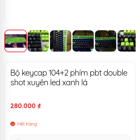
Bộ keycap 104+2 phím pbt double
shot xuyên led xanh lá
280.000
₫
Hết hàng