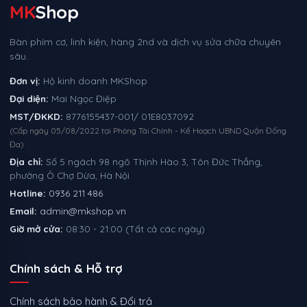
MK
Shop
Bàn phím cơ, linh kiện, hàng 2nd và dịch vụ sửa chữa chuyên
sâu.
Đơn vị:
Hộ kinh doanh MKShop
Đại diện:
Mai Ngọc Điệp
MST/ĐKKD:
8776155437-001/ 01E8037092
(Cấp ngày 05/08/2022 tại Phòng Tài Chính - Kế Hoạch UBND Quận Đống
Đa)
Địa chỉ:
Số 5 ngách 98 ngõ Thịnh Hào 3, Tôn Đức Thắng,
phường Ô Chợ Dừa, Hà Nội
Hotline:
0936 211 486
Email:
admin@mkshop.vn
Giờ mở cửa:
08:30 - 21:00 (Tất cả các ngày)
Chính sách & Hỗ trợ
Chính sách bảo hành & Đổi trả