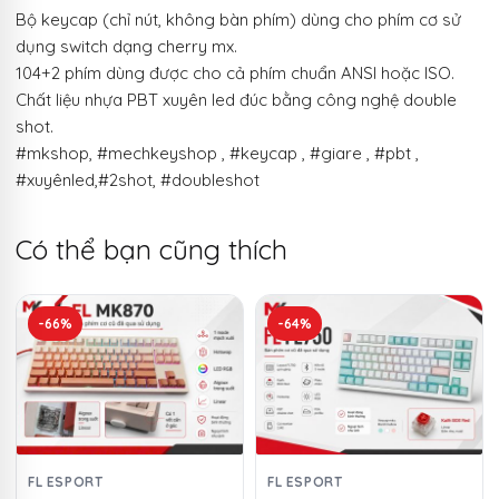
Bộ keycap (chỉ nút, không bàn phím) dùng cho phím cơ sử
dụng switch dạng cherry mx.
104+2 phím dùng được cho cả phím chuẩn ANSI hoặc ISO.
Chất liệu nhựa PBT xuyên led đúc bằng công nghệ double
shot.
#mkshop, #mechkeyshop , #keycap , #giare , #pbt ,
#xuyênled,#2shot, #doubleshot
Có thể bạn cũng thích
-66%
-64%
FL ESPORT
FL ESPORT