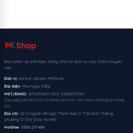
Shop
Bàn phím cơ, linh kiện, hàng 2nd và dịch vụ sửa chữa chuyên
sâu.
Đơn vị:
Hộ kinh doanh MKShop
Đại diện:
Mai Ngọc Điệp
MST/ĐKKD:
8776155437-001/ 01E8037092
(Cấp ngày 05/08/2022 tại Phòng Tài Chính - Kế Hoạch UBND Quận Đống
Đa)
Địa chỉ:
Số 5 ngách 98 ngõ Thịnh Hào 3, Tôn Đức Thắng,
phường Ô Chợ Dừa, Hà Nội
Hotline:
0936 211 486