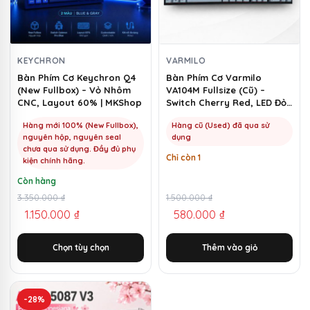
thể.
Các
tùy
chọn
KEYCHRON
VARMILO
có
Bàn Phím Cơ Keychron Q4
Bàn Phím Cơ Varmilo
(New Fullbox) – Vỏ Nhôm
VA104M Fullsize (Cũ) –
thể
CNC, Layout 60% | MKShop
Switch Cherry Red, LED Đỏ |
được
MKShop
chọn
Hàng mới 100% (New Fullbox),
Hàng cũ (Used) đã qua sử
nguyên hộp, nguyên seal
dụng
trên
chưa qua sử dụng. Đầy đủ phụ
Chỉ còn 1
trang
kiện chính hãng.
sản
Còn hàng
phẩm
Giá
Giá
3.350.000
₫
Giá
Giá
1.500.000
₫
1.150.000
₫
580.000
₫
gốc
hiện
gốc
hiện
là:
tại
là:
tại
Chọn tùy chọn
Thêm vào giỏ
3.350.000 ₫.
là:
1.500.000 ₫.
là:
1.150.000 ₫.
580.000 ₫.
-28%