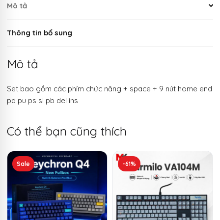
Mô tả
Thông tin bổ sung
Mô tả
Set bao gồm các phím chức năng + space + 9 nút home end
pd pu ps sl pb del ins
Có thể bạn cũng thích
Sản
Sale
-61%
phẩm
này
có
nhiều
biến