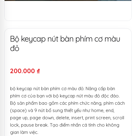
Bộ keycap nút bàn phím cơ màu
đỏ
200.000
₫
bộ keycap nút bàn phím cơ màu đỏ: Nâng cấp bàn
phím cơ của bạn với bộ keycap nút màu đỏ độc đáo.
Bộ sản phẩm bao gồm các phím chức năng, phím cách
(space) và 9 nút bổ sung thiết yếu như home, end,
page up, page down, delete, insert, print screen, scroll
lock, pause break. Tạo điểm nhấn cá tính cho không
gian làm việc.