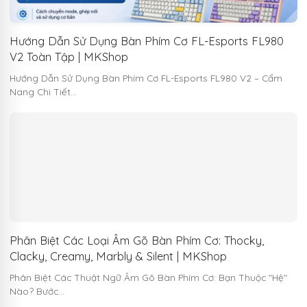
Hướng Dẫn Sử Dụng Bàn Phím Cơ FL-Esports FL980
V2 Toàn Tập | MKShop
Hướng Dẫn Sử Dụng Bàn Phím Cơ FL-Esports FL980 V2 – Cẩm
Nang Chi Tiết…
Phân Biệt Các Loại Âm Gõ Bàn Phím Cơ: Thocky,
Clacky, Creamy, Marbly & Silent | MKShop
Phân Biệt Các Thuật Ngữ Âm Gõ Bàn Phím Cơ: Bạn Thuộc "Hệ"
Nào? Bước…