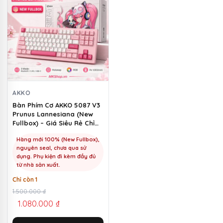
AKKO
Bàn Phím Cơ AKKO 5087 V3
Prunus Lannesiana (New
Fullbox) – Giá Siêu Rẻ Chỉ
1100k | MKShop
Hàng mới 100% (New Fullbox),
nguyên seal, chưa qua sử
dụng. Phụ kiện đi kèm đầy đủ
từ nhà sản xuất.
Chỉ còn 1
Giá
Giá
1.500.000
₫
1.080.000
₫
gốc
hiện
là:
tại