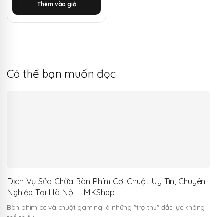
Thêm vào giỏ
1.500.000 ₫.
là:
1.080.000 ₫.
Có thể bạn muốn đọc
Dịch Vụ Sửa Chữa Bàn Phím Cơ, Chuột Uy Tín, Chuyên
Nghiệp Tại Hà Nội – MKShop
Bàn phím cơ và chuột gaming là những "trợ thủ" đắc lực không
thể thiếu…