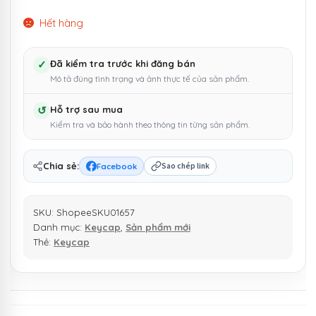
Hết hàng
✓
Đã kiểm tra trước khi đăng bán
Mô tả đúng tình trạng và ảnh thực tế của sản phẩm.
↺
Hỗ trợ sau mua
Kiểm tra và bảo hành theo thông tin từng sản phẩm.
Chia sẻ:
Facebook
Sao chép link
SKU:
ShopeeSKU01657
Danh mục:
Keycap
,
Sản phẩm mới
Thẻ:
Keycap