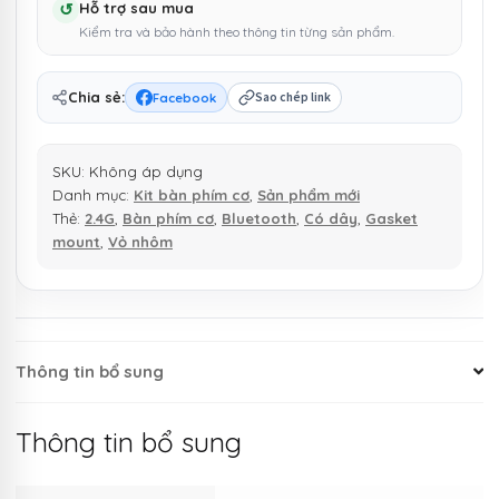
↺
Hỗ trợ sau mua
Gasket
Kiểm tra và bảo hành theo thông tin từng sản phẩm.
mount,
3
chế
Chia sẻ:
Facebook
Sao chép link
độ
kết
SKU:
Không áp dụng
nối
Danh mục:
Kit bàn phím cơ
,
Sản phẩm mới
số
Thẻ:
2.4G
,
Bàn phím cơ
,
Bluetooth
,
Có dây
,
Gasket
lượng
mount
,
Vỏ nhôm
Thông tin bổ sung
Thông tin bổ sung