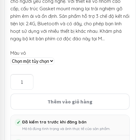
cho người yêu công nghệ. Với thiết kế vỏ nhôm cao
cấp, cấu trúc Gasket mount mang lại trải nghiệm gõ
phím êm ái và ổn định. Sản phẩm hỗ trợ 3 chế độ kết nối
tiện lợi: 2.4G, Bluetooth và có dây, cho phép bạn linh
hoạt sử dụng với nhiều thiết bị khác nhau. Khám phá
ngay bộ kit bàn phím cơ độc đáo này tại M…
Màu vỏ
Bộ
Kit
bàn
phím
Thêm vào giỏ hàng
cơ
Ajazz
AC067,
✓
Đã kiểm tra trước khi đăng bán
Mô tả đúng tình trạng và ảnh thực tế của sản phẩm.
case
nhôm,