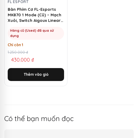
FL ESPORT
Bàn Phím Cơ FL-Esports
MK870 1 Mode (Cũ) – Mạch
Xuôi, Switch Aigoux Linear |
MKShop
Hàng cũ (Used) đã qua sử
dụng
Chỉ còn 1
Giá
Giá
1.250.000
₫
430.000
₫
gốc
hiện
là:
tại
Thêm vào giỏ
1.250.000 ₫.
là:
430.000 ₫.
Có thể bạn muốn đọc