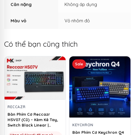
Cân nặng
Không áp dụng
Màu vỏ
Vỏ nhôm đỏ
Có thể bạn cũng thích
Sản
Sale
phẩm
này
có
nhiều
biến
thể.
RECCAZR
Các
Bàn Phím Cơ Reccazr
tùy
HSV07 (Cũ) – Kèm Kê Tay,
chọn
KEYCHRON
Switch Black Linear |
MKShop
có
Bàn Phím Cơ Keychron Q4
Hàng cũ (Used) đã qua sử