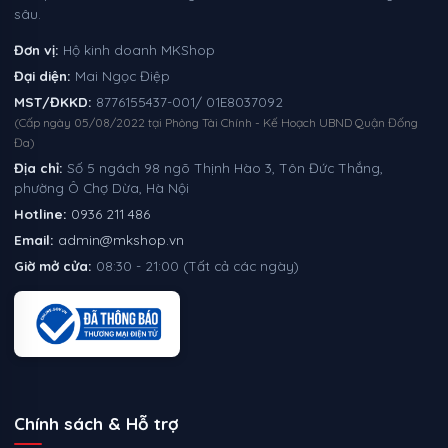
sâu.
Đơn vị:
Hộ kinh doanh MKShop
Đại diện:
Mai Ngọc Điệp
MST/ĐKKD:
8776155437-001/ 01E8037092
(Cấp ngày 05/08/2022 tại Phòng Tài Chính - Kế Hoạch UBND Quận Đống
Đa)
Địa chỉ:
Số 5 ngách 98 ngõ Thịnh Hào 3, Tôn Đức Thắng,
phường Ô Chợ Dừa, Hà Nội
Hotline:
0936 211 486
Email:
admin@mkshop.vn
Giờ mở cửa:
08:30 - 21:00 (Tất cả các ngày)
Chính sách & Hỗ trợ