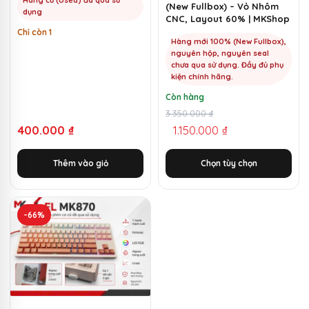
(New Fullbox) – Vỏ Nhôm
thể
dụng
CNC, Layout 60% | MKShop
được
Chỉ còn 1
chọn
Hàng mới 100% (New Fullbox),
nguyên hộp, nguyên seal
trên
chưa qua sử dụng. Đầy đủ phụ
trang
kiện chính hãng.
sản
Còn hàng
phẩm
Giá
Giá
3.350.000
₫
400.000
₫
1.150.000
₫
gốc
hiện
là:
tại
Thêm vào giỏ
Chọn tùy chọn
3.350.000 ₫.
là:
1.150.000 ₫.
-66%