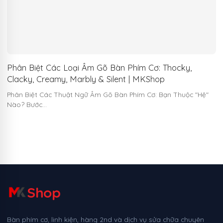
Phân Biệt Các Loại Âm Gõ Bàn Phím Cơ: Thocky,
Clacky, Creamy, Marbly & Silent | MKShop
Phân Biệt Các Thuật Ngữ Âm Gõ Bàn Phím Cơ: Bạn Thuộc "Hệ"
Nào? Bước…
Shop
Bàn phím cơ, linh kiện, hàng 2nd và dịch vụ sửa chữa chuyên