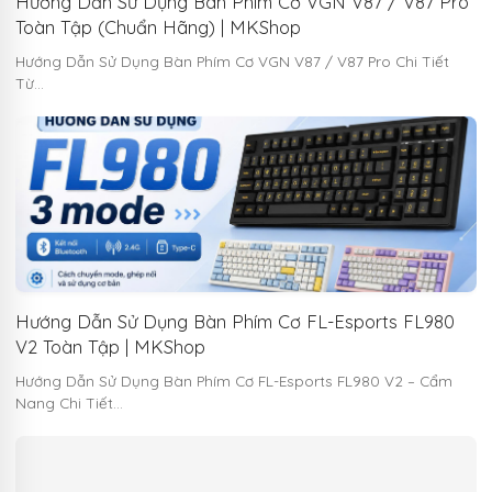
Hướng Dẫn Sử Dụng Bàn Phím Cơ VGN V87 / V87 Pro
Toàn Tập (Chuẩn Hãng) | MKShop
Hướng Dẫn Sử Dụng Bàn Phím Cơ VGN V87 / V87 Pro Chi Tiết
Từ…
Hướng Dẫn Sử Dụng Bàn Phím Cơ FL-Esports FL980
V2 Toàn Tập | MKShop
Hướng Dẫn Sử Dụng Bàn Phím Cơ FL-Esports FL980 V2 – Cẩm
Nang Chi Tiết…