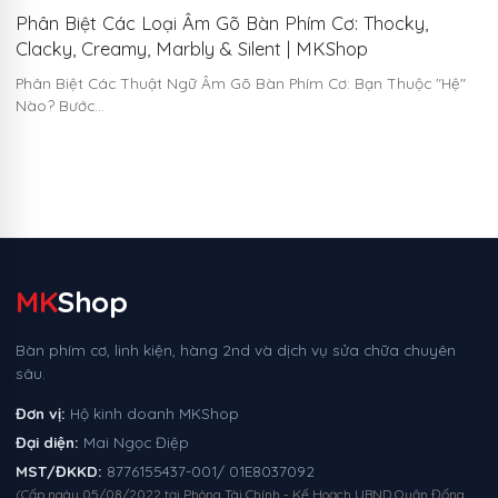
Phân Biệt Các Loại Âm Gõ Bàn Phím Cơ: Thocky,
Clacky, Creamy, Marbly & Silent | MKShop
Phân Biệt Các Thuật Ngữ Âm Gõ Bàn Phím Cơ: Bạn Thuộc "Hệ"
Nào? Bước…
MK
Shop
Bàn phím cơ, linh kiện, hàng 2nd và dịch vụ sửa chữa chuyên
sâu.
Đơn vị:
Hộ kinh doanh MKShop
Đại diện:
Mai Ngọc Điệp
MST/ĐKKD:
8776155437-001/ 01E8037092
(Cấp ngày 05/08/2022 tại Phòng Tài Chính - Kế Hoạch UBND Quận Đống