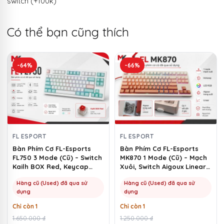
switch (+100k)
Có thể bạn cũng thích
-64%
-66%
FL ESPORT
FL ESPORT
Bàn Phím Cơ FL-Esports
Bàn Phím Cơ FL-Esports
FL750 3 Mode (Cũ) – Switch
MK870 1 Mode (Cũ) – Mạch
Kailh BOX Red, Keycap
Xuôi, Switch Aigoux Linear |
Marshmallow | MKShop
MKShop
Hàng cũ (Used) đã qua sử
Hàng cũ (Used) đã qua sử
dụng
dụng
Chỉ còn 1
Chỉ còn 1
Giá
Giá
1.650.000
₫
Giá
Giá
1.250.000
₫