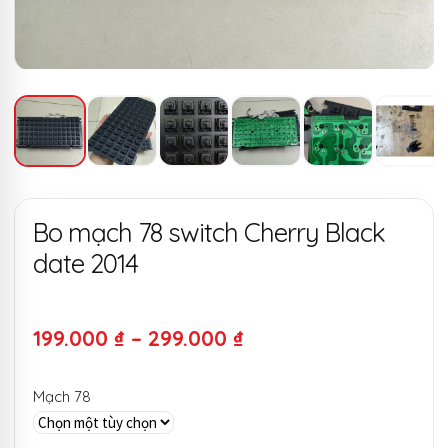
Bo mạch 78 switch Cherry Black
date 2014
Khoảng
199.000
₫
–
299.000
₫
giá:
Mạch 78
từ
199.000 ₫