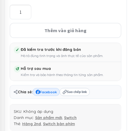
đến
Bo
mạch
299.000 ₫
78
switch
Thêm vào giỏ hàng
Cherry
Black
date
✓
Đã kiểm tra trước khi đăng bán
Mô tả đúng tình trạng và ảnh thực tế của sản phẩm.
2014
số
↺
Hỗ trợ sau mua
lượng
Kiểm tra và bảo hành theo thông tin từng sản phẩm.
Chia sẻ:
Facebook
Sao chép link
SKU:
Không áp dụng
Danh mục:
Sản phẩm mới
,
Switch
Thẻ:
Hàng 2nd
,
Switch bàn phím