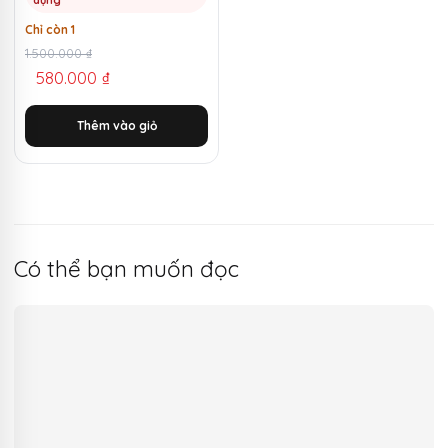
dụng
Chỉ còn 1
Giá
Giá
1.500.000
₫
580.000
₫
gốc
hiện
là:
tại
Thêm vào giỏ
1.500.000 ₫.
là:
580.000 ₫.
Có thể bạn muốn đọc