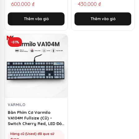
600.000
₫
430.000
₫
gốc
hiện
gốc
hiện
là:
tại
là:
tại
Thêm vào giỏ
Thêm vào giỏ
1.650.000 ₫.
là:
1.250.000 ₫.
là:
600.000 ₫.
430.000 ₫.
-61%
VARMILO
Bàn Phím Cơ Varmilo
VA104M Fullsize (Cũ) –
Switch Cherry Red, LED Đỏ |
MKShop
Hàng cũ (Used) đã qua sử