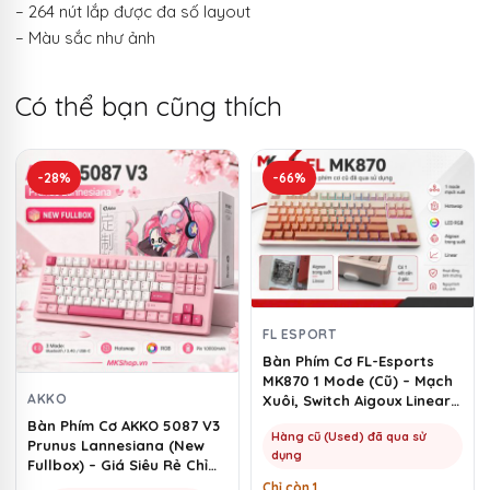
– 264 nút lắp được đa số layout
– Màu sắc như ảnh
Có thể bạn cũng thích
-28%
-66%
FL ESPORT
Bàn Phím Cơ FL-Esports
MK870 1 Mode (Cũ) – Mạch
AKKO
Xuôi, Switch Aigoux Linear |
MKShop
Bàn Phím Cơ AKKO 5087 V3
Hàng cũ (Used) đã qua sử
Prunus Lannesiana (New
dụng
Fullbox) – Giá Siêu Rẻ Chỉ
1100k | MKShop
Chỉ còn 1