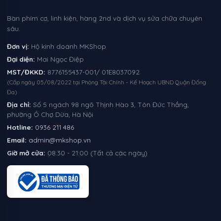
Bàn phím cơ, linh kiện, hàng 2nd và dịch vụ sửa chữa chuyên
sâu.
Đơn vị:
Hộ kinh doanh MKShop
Đại diện:
Mai Ngọc Điệp
MST/ĐKKD:
8776155437-001/ 01E8037092
(Cấp ngày 05/08/2022 tại Phòng Tài Chính - Kế Hoạch UBND Quận Đống
Đa)
Địa chỉ:
Số 5 ngách 98 ngõ Thịnh Hào 3, Tôn Đức Thắng,
phường Ô Chợ Dừa, Hà Nội
Hotline:
0936 211 486
Email:
admin@mkshop.vn
Giờ mở cửa:
08:30 - 21:00 (Tất cả các ngày)