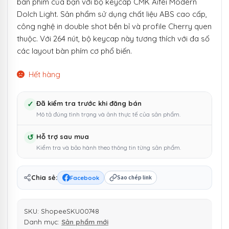
bàn phím của bạn với bộ keycap CMK Aifei Modern
Dolch Light. Sản phẩm sử dụng chất liệu ABS cao cấp,
công nghệ in double shot bền bỉ và profile Cherry quen
thuộc. Với 264 nút, bộ keycap này tương thích với đa số
các layout bàn phím cơ phổ biến.
Hết hàng
✓
Đã kiểm tra trước khi đăng bán
Mô tả đúng tình trạng và ảnh thực tế của sản phẩm.
↺
Hỗ trợ sau mua
Kiểm tra và bảo hành theo thông tin từng sản phẩm.
Chia sẻ:
Facebook
Sao chép link
SKU:
ShopeeSKU00748
Danh mục:
Sản phẩm mới