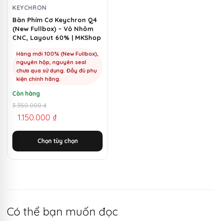
chọn
KEYCHRON
có
Bàn Phím Cơ Keychron Q4
(New Fullbox) – Vỏ Nhôm
thể
CNC, Layout 60% | MKShop
được
chọn
Hàng mới 100% (New Fullbox),
nguyên hộp, nguyên seal
trên
chưa qua sử dụng. Đầy đủ phụ
trang
kiện chính hãng.
sản
Còn hàng
phẩm
Giá
Giá
3.350.000
₫
1.150.000
₫
gốc
hiện
là:
tại
Chọn tùy chọn
3.350.000 ₫.
là:
1.150.000 ₫.
Có thể bạn muốn đọc