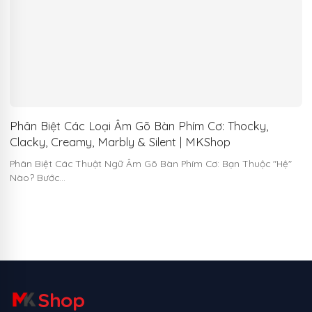
Phân Biệt Các Loại Âm Gõ Bàn Phím Cơ: Thocky,
Clacky, Creamy, Marbly & Silent | MKShop
Phân Biệt Các Thuật Ngữ Âm Gõ Bàn Phím Cơ: Bạn Thuộc "Hệ"
Nào? Bước…
Shop