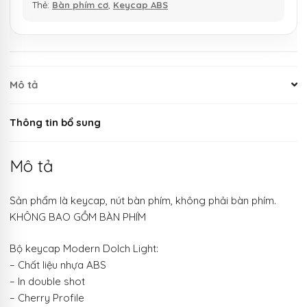
Thẻ:
Bàn phím cơ
,
Keycap ABS
Mô tả
Thông tin bổ sung
Mô tả
Sản phẩm là keycap, nút bàn phím, không phải bàn phím.
KHÔNG BAO GỒM BÀN PHÍM
Bộ keycap Modern Dolch Light:
– Chất liệu nhựa ABS
– In double shot
– Cherry Profile