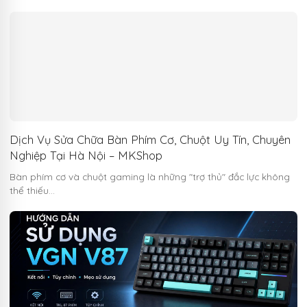
Dịch Vụ Sửa Chữa Bàn Phím Cơ, Chuột Uy Tín, Chuyên
Nghiệp Tại Hà Nội – MKShop
Bàn phím cơ và chuột gaming là những "trợ thủ" đắc lực không
thể thiếu…