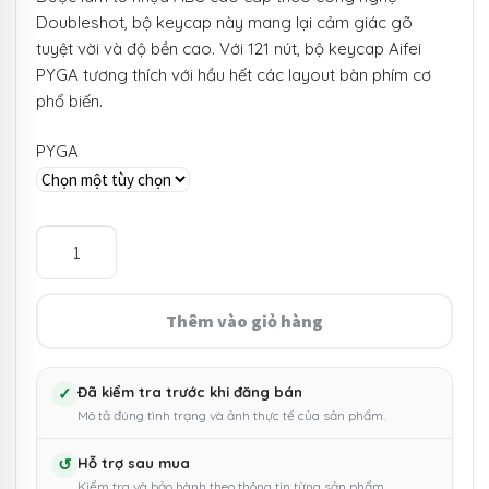
Doubleshot, bộ keycap này mang lại cảm giác gõ
tuyệt vời và độ bền cao. Với 121 nút, bộ keycap Aifei
PYGA tương thích với hầu hết các layout bàn phím cơ
phổ biến.
PYGA
Bộ
nút
Keycap
Aifei
Thêm vào giỏ hàng
PYGA
121
nút
✓
Đã kiểm tra trước khi đăng bán
Mô tả đúng tình trạng và ảnh thực tế của sản phẩm.
nhựa
ABS
↺
Hỗ trợ sau mua
Doubleshot
Kiểm tra và bảo hành theo thông tin từng sản phẩm.