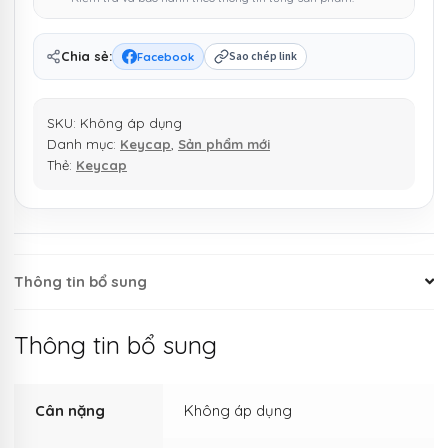
số
lượng
Chia sẻ:
Facebook
Sao chép link
SKU:
Không áp dụng
Danh mục:
Keycap
,
Sản phẩm mới
Thẻ:
Keycap
Thông tin bổ sung
Thông tin bổ sung
Cân nặng
Không áp dụng