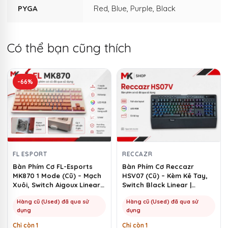
PYGA
Red, Blue, Purple, Black
Có thể bạn cũng thích
-66%
FL ESPORT
RECCAZR
Bàn Phím Cơ FL-Esports
Bàn Phím Cơ Reccazr
MK870 1 Mode (Cũ) – Mạch
HSV07 (Cũ) – Kèm Kê Tay,
Xuôi, Switch Aigoux Linear |
Switch Black Linear |
MKShop
MKShop
Hàng cũ (Used) đã qua sử
Hàng cũ (Used) đã qua sử
dụng
dụng
Chỉ còn 1
Chỉ còn 1