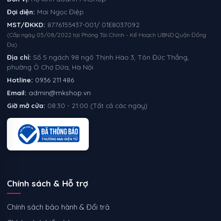
Đại diện:
Mai Ngọc Điệp
MST/ĐKKD:
8776155437-001/ 01E8037092
(Cấp ngày 05/08/2022 tại Phòng Tài Chính - Kế Hoạch UBND Quận Đống
Đa)
Địa chỉ:
Số 5 ngách 98 ngõ Thịnh Hào 3, Tôn Đức Thắng,
phường Ô Chợ Dừa, Hà Nội
Hotline:
0936 211 486
Email:
admin@mkshop.vn
Giờ mở cửa:
08:30 - 21:00 (Tất cả các ngày)
Chính sách & Hỗ trợ
Chính sách bảo hành & Đổi trả