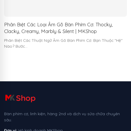
Phân Biệt Các Loại Âm Gõ Bàn Phím Cơ: Thocky,
Clacky, Creamy, Marbly & Silent | MKShop
Phân Biệt Các Thuật Ngữ Âm Gõ Bàn Phím Cơ: Bạn Thuộc "Hệ"
Nào? Bước…
Shop
Bàn phím cơ, linh kiện, hàng 2nd và dịch vụ sửa chữa chuyên
sâu.
Đơn vị:
Hộ kinh doanh MKShop