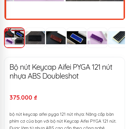
Bộ nút Keycap Aifei PYGA 121 nút
nhựa ABS Doubleshot
375.000
₫
bộ nút keycap aifei pyga 121 nút nhựa: Nâng cấp bàn
phím cơ của bạn với bộ nút Keycap Aifei PYGA 121 nút.
Được làm từ nhựa ABS cao cấp theo công nghệ