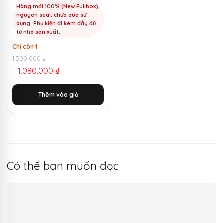
Hàng mới 100% (New Fullbox),
nguyên seal, chưa qua sử
dụng. Phụ kiện đi kèm đầy đủ
từ nhà sản xuất.
Chỉ còn 1
Giá
Giá
1.500.000
₫
1.080.000
₫
gốc
hiện
là:
tại
Thêm vào giỏ
1.500.000 ₫.
là:
1.080.000 ₫.
Có thể bạn muốn đọc