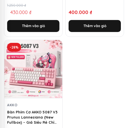
Giá
Giá
1.250.000
₫
430.000
₫
400.000
₫
gốc
hiện
là:
tại
Thêm vào giỏ
Thêm vào giỏ
1.250.000 ₫.
là:
430.000 ₫.
-28%
AKKO
Bàn Phím Cơ AKKO 5087 V3
Prunus Lannesiana (New
Fullbox) – Giá Siêu Rẻ Chỉ
1100k | MKShop