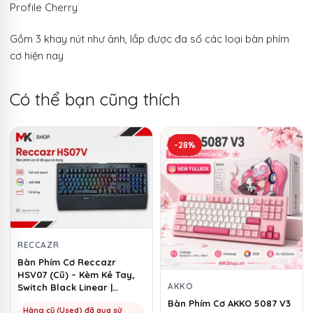
Profile Cherry
Gồm 3 khay nút như ảnh, lắp được đa số các loại bàn phím
cơ hiện nay
Có thể bạn cũng thích
-28%
RECCAZR
Bàn Phím Cơ Reccazr
HSV07 (Cũ) – Kèm Kê Tay,
AKKO
Switch Black Linear |
MKShop
Bàn Phím Cơ AKKO 5087 V3
Hàng cũ (Used) đã qua sử