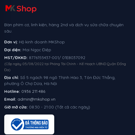
Shop
Bàn phím cơ, linh kiện, hàng 2nd và dịch vụ sửa chữa chuyên
sâu.
Đơn vị:
Hộ kinh doanh MKShop
Đại diện:
Mai Ngọc Điệp
MST/ĐKKD:
8776155437-001/ 01E8037092
(Cấp ngày 05/08/2022 tại Phòng Tài Chính - Kế Hoạch UBND Quận Đống
Đa)
Địa chỉ:
Số 5 ngách 98 ngõ Thịnh Hào 3, Tôn Đức Thắng,
phường Ô Chợ Dừa, Hà Nội
Hotline:
0936 211 486
Email:
admin@mkshop.vn
Giờ mở cửa:
08:30 - 21:00 (Tất cả các ngày)