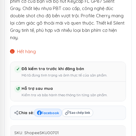
phím cơ của bạn với bộ nút Keycap FL GP87 Silent
Gray. Chất liệu nhựa PBT cao cấp, công nghệ đúc
double shot cho độ bền vượt trội. Profile Cherry mang
lại cảm giác gõ thoải mái và quen thuộc. Thiết kế Silent
Gray tinh tế, phù hợp với nhiều loại bàn phím cơ hiện
nay.
Hết hàng
✓
Đã kiểm tra trước khi đăng bán
Mô tả đúng tình trạng và ảnh thực tế của sản phẩm.
↺
Hỗ trợ sau mua
Kiểm tra và bảo hành theo thông tin từng sản phẩm.
Chia sẻ:
Facebook
Sao chép link
SKU:
ShopeeSKU00701