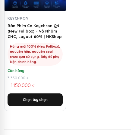
Các
tùy
chọn
KEYCHRON
có
Bàn Phím Cơ Keychron Q4
(New Fullbox) – Vỏ Nhôm
thể
CNC, Layout 60% | MKShop
được
chọn
Hàng mới 100% (New Fullbox),
nguyên hộp, nguyên seal
trên
chưa qua sử dụng. Đầy đủ phụ
trang
kiện chính hãng.
sản
Còn hàng
phẩm
Giá
Giá
3.350.000
₫
1.150.000
₫
gốc
hiện
là:
tại
Chọn tùy chọn
3.350.000 ₫.
là:
1.150.000 ₫.