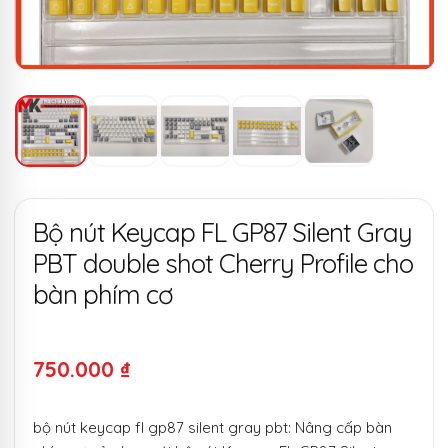
Bộ nút Keycap FL GP87 Silent Gray
PBT double shot Cherry Profile cho
bàn phím cơ
750.000
₫
bộ nút keycap fl gp87 silent gray pbt: Nâng cấp bàn