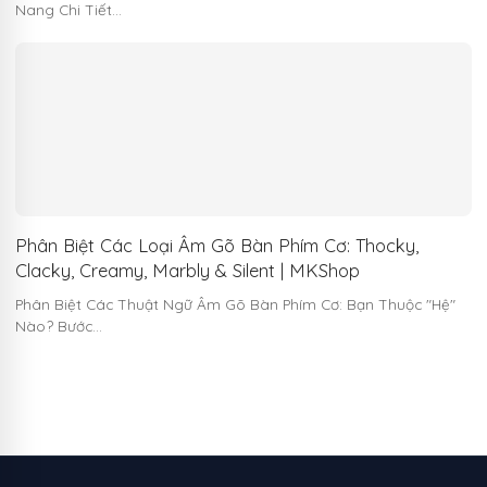
Nang Chi Tiết…
Phân Biệt Các Loại Âm Gõ Bàn Phím Cơ: Thocky,
Clacky, Creamy, Marbly & Silent | MKShop
Phân Biệt Các Thuật Ngữ Âm Gõ Bàn Phím Cơ: Bạn Thuộc "Hệ"
Nào? Bước…