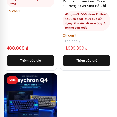
Prunus Lannesiana (New
dụng
Fullbox) – Giá Siêu Rẻ Chỉ
1100k | MKShop
Chỉ còn 1
Hàng mới 100% (New Fullbox),
nguyên seal, chưa qua sử
dụng. Phụ kiện đi kèm đầy đủ
từ nhà sản xuất.
Chỉ còn 1
Giá
Giá
1.500.000
₫
400.000
₫
1.080.000
₫
gốc
hiện
là:
tại
Thêm vào giỏ
Thêm vào giỏ
1.500.000 ₫.
là:
1.080.000 ₫.
Sản
Sale
phẩm
này
có
nhiều
biến
thể.