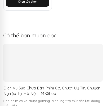
Chọn tùy chọn
3.350.000 ₫.
là:
1.150.000 ₫.
Có thể bạn muốn đọc
Dịch Vụ Sửa Chữa Bàn Phím Cơ, Chuột Uy Tín, Chuyên
Nghiệp Tại Hà Nội – MKShop
Bàn phím cơ và chuột gaming là những "trợ thủ" đắc lực không
thể thiếu…