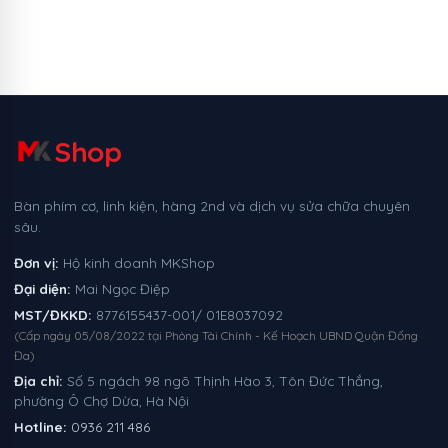
Shop
Bàn phím cơ, linh kiện, hàng 2nd và dịch vụ sửa chữa chuyên
sâu.
Đơn vị:
Hộ kinh doanh MKShop
Đại diện:
Mai Ngọc Điệp
MST/ĐKKD:
8776155437-001/ 01E8037092
(Cấp ngày 05/08/2022 tại Phòng Tài Chính - Kế Hoạch UBND Quận Đống
Đa)
Địa chỉ:
Số 5 ngách 98 ngõ Thịnh Hào 3, Tôn Đức Thắng,
phường Ô Chợ Dừa, Hà Nội
Hotline:
0936 211 486