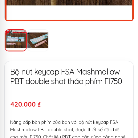
Bộ nút keycap FSA Mashmallow
PBT double shot tháo phím Fl750
420.000
₫
Nâng cấp bàn phím của bạn với bộ nút keycap FSA
Mashmallow PBT double shot, được thiết kế đặc biệt
cho mẫu Fl750. Chất liệu PBT cao cấp cùng công nghệ