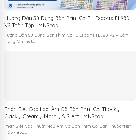
Hướng Dẫn Sử Dụng Bàn Phím Cơ FL-Esports FL980
V2 Toàn Tập | MKShop
Hướng Dẫn Sử Dụng Bàn Phím Cơ FL-Esports FL980 V2 – Cẩm
Nang Chi Tiết…
Phân Biệt Các Loại Âm Gõ Bàn Phím Cơ: Thocky,
Clacky, Creamy, Marbly & Silent | MKShop
Phân Biệt Các Thuật Ngữ Âm Gõ Bàn Phím Cơ: Bạn Thuộc "Hệ"
Nào? Bước…