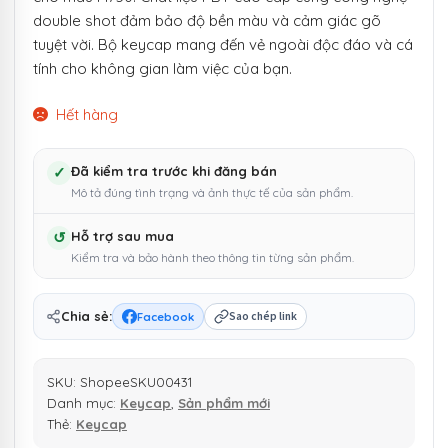
double shot đảm bảo độ bền màu và cảm giác gõ
tuyệt vời. Bộ keycap mang đến vẻ ngoài độc đáo và cá
tính cho không gian làm việc của bạn.
Hết hàng
✓
Đã kiểm tra trước khi đăng bán
Mô tả đúng tình trạng và ảnh thực tế của sản phẩm.
↺
Hỗ trợ sau mua
Kiểm tra và bảo hành theo thông tin từng sản phẩm.
Chia sẻ:
Facebook
Sao chép link
SKU:
ShopeeSKU00431
Danh mục:
Keycap
,
Sản phẩm mới
Thẻ:
Keycap