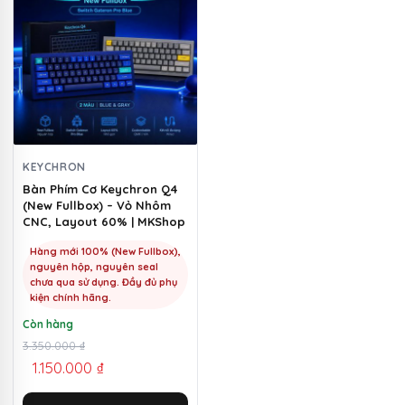
này
có
nhiều
biến
thể.
Các
tùy
chọn
KEYCHRON
có
Bàn Phím Cơ Keychron Q4
(New Fullbox) – Vỏ Nhôm
thể
CNC, Layout 60% | MKShop
được
chọn
Hàng mới 100% (New Fullbox),
nguyên hộp, nguyên seal
trên
chưa qua sử dụng. Đầy đủ phụ
trang
kiện chính hãng.
sản
Còn hàng
phẩm
Giá
Giá
3.350.000
₫
1.150.000
₫
gốc
hiện
là:
tại