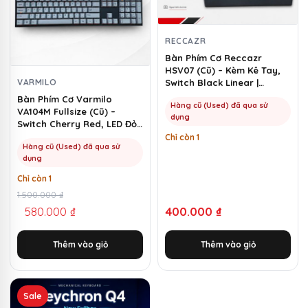
RECCAZR
Bàn Phím Cơ Reccazr
HSV07 (Cũ) – Kèm Kê Tay,
VARMILO
Switch Black Linear |
MKShop
Bàn Phím Cơ Varmilo
Hàng cũ (Used) đã qua sử
VA104M Fullsize (Cũ) –
dụng
Switch Cherry Red, LED Đỏ |
MKShop
Chỉ còn 1
Hàng cũ (Used) đã qua sử
dụng
Chỉ còn 1
Giá
Giá
1.500.000
₫
580.000
₫
400.000
₫
gốc
hiện
là:
tại
Thêm vào giỏ
Thêm vào giỏ
1.500.000 ₫.
là:
580.000 ₫.
Sản
Sale
phẩm