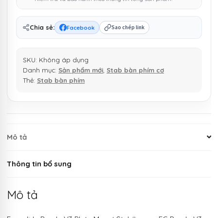
số
lượng
Chia sẻ:
Facebook
Sao chép link
SKU:
Không áp dụng
Danh mục:
Sản phẩm mới
,
Stab bàn phím cơ
Thẻ:
Stab bàn phím
Mô tả
Thông tin bổ sung
Mô tả