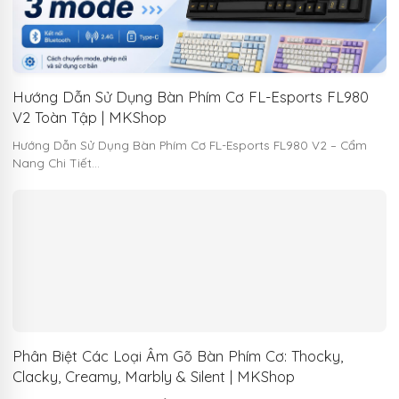
Hướng Dẫn Sử Dụng Bàn Phím Cơ FL-Esports FL980
V2 Toàn Tập | MKShop
Hướng Dẫn Sử Dụng Bàn Phím Cơ FL-Esports FL980 V2 – Cẩm
Nang Chi Tiết…
Phân Biệt Các Loại Âm Gõ Bàn Phím Cơ: Thocky,
Clacky, Creamy, Marbly & Silent | MKShop