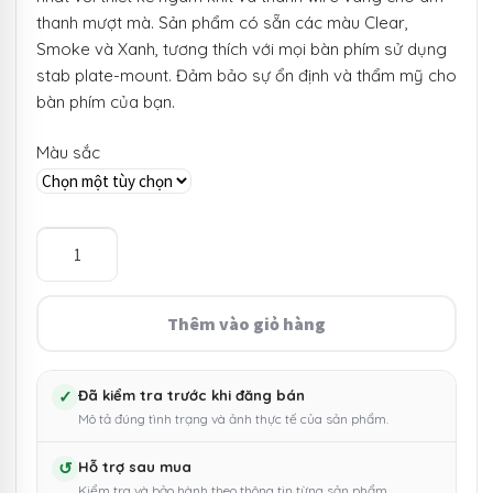
thanh mượt mà. Sản phẩm có sẵn các màu Clear,
Smoke và Xanh, tương thích với mọi bàn phím sử dụng
stab plate-mount. Đảm bảo sự ổn định và thẩm mỹ cho
bàn phím của bạn.
Màu sắc
Bộ
Stab
bàn
phím
Thêm vào giỏ hàng
cơ
Everglide
Panda
✓
Đã kiểm tra trước khi đăng bán
Mô tả đúng tình trạng và ảnh thực tế của sản phẩm.
V3
Plate
↺
Hỗ trợ sau mua
Mount
Kiểm tra và bảo hành theo thông tin từng sản phẩm.