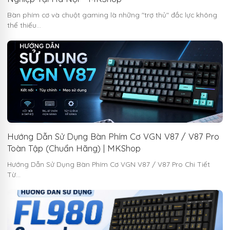
Bàn phím cơ và chuột gaming là những "trợ thủ" đắc lực không
thể thiếu…
Hướng Dẫn Sử Dụng Bàn Phím Cơ VGN V87 / V87 Pro
Toàn Tập (Chuẩn Hãng) | MKShop
Hướng Dẫn Sử Dụng Bàn Phím Cơ VGN V87 / V87 Pro Chi Tiết
Từ…