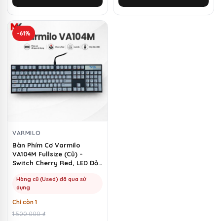
1.250.000 ₫.
là:
3.350.000 ₫.
là:
430.000 ₫.
1.150.000 ₫.
-61%
VARMILO
Bàn Phím Cơ Varmilo
VA104M Fullsize (Cũ) –
Switch Cherry Red, LED Đỏ |
MKShop
Hàng cũ (Used) đã qua sử
dụng
Chỉ còn 1
Giá
Giá
1.500.000
₫