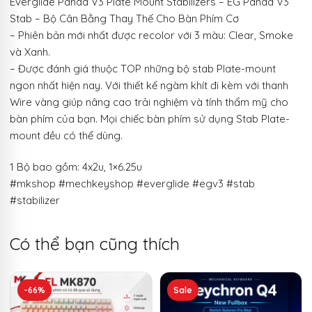
Everglide Panda V3 Plate Mount Stabilizers – EG Panda V3
Stab – Bộ Cân Bằng Thay Thế Cho Bàn Phím Cơ
– Phiên bản mới nhất được recolor với 3 màu: Clear, Smoke
và Xanh.
– Được đánh giá thuộc TOP những bộ stab Plate-mount
ngon nhất hiện nay. Với thiết kế ngàm khít đi kèm với thanh
Wire vàng giúp nâng cao trải nghiệm và tính thẩm mỹ cho
bàn phím của bạn. Mọi chiếc bàn phím sử dụng Stab Plate-
mount đều có thể dùng.
1 Bộ bao gồm: 4x2u, 1×6.25u
#mkshop #mechkeyshop #everglide #egv3 #stab
#stabilizer
Có thể bạn cũng thích
Sản
-66%
Sale
phẩm