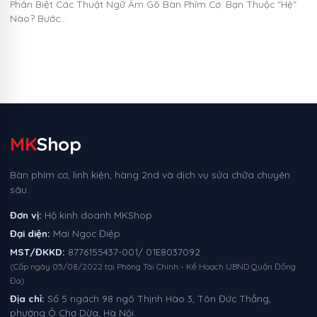
Phân Biệt Các Thuật Ngữ Âm Gõ Bàn Phím Cơ: Bạn Thuộc "Hệ"
Nào? Bước…
MK
Shop
Bàn phím cơ, linh kiện, hàng 2nd và dịch vụ sửa chữa chuyên
sâu.
Đơn vị:
Hộ kinh doanh MKShop
Đại diện:
Mai Ngọc Điệp
MST/ĐKKD:
8776155437-001/ 01E8037092
(Cấp ngày 05/08/2022 tại Phòng Tài Chính - Kế Hoạch UBND Quận Đống
Đa)
Địa chỉ:
Số 5 ngách 98 ngõ Thịnh Hào 3, Tôn Đức Thắng,
phường Ô Chợ Dừa, Hà Nội