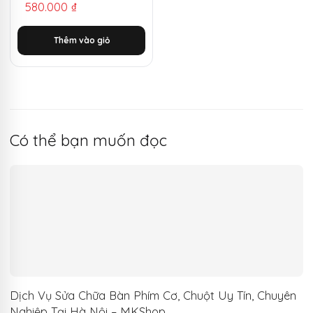
580.000
₫
gốc
hiện
là:
tại
Thêm vào giỏ
1.500.000 ₫.
là:
580.000 ₫.
Có thể bạn muốn đọc
Dịch Vụ Sửa Chữa Bàn Phím Cơ, Chuột Uy Tín, Chuyên
Nghiệp Tại Hà Nội – MKShop