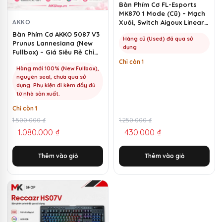
Bàn Phím Cơ FL-Esports
MK870 1 Mode (Cũ) – Mạch
AKKO
Xuôi, Switch Aigoux Linear |
MKShop
Bàn Phím Cơ AKKO 5087 V3
Hàng cũ (Used) đã qua sử
Prunus Lannesiana (New
dụng
Fullbox) – Giá Siêu Rẻ Chỉ
1100k | MKShop
Chỉ còn 1
Hàng mới 100% (New Fullbox),
nguyên seal, chưa qua sử
dụng. Phụ kiện đi kèm đầy đủ
từ nhà sản xuất.
Chỉ còn 1
Giá
Giá
1.500.000
₫
Giá
Giá
1.250.000
₫
1.080.000
₫
430.000
₫
gốc
hiện
gốc
hiện
là:
tại
là:
tại
Thêm vào giỏ
Thêm vào giỏ
1.500.000 ₫.
là:
1.250.000 ₫.
là:
1.080.000 ₫.
430.000 ₫.