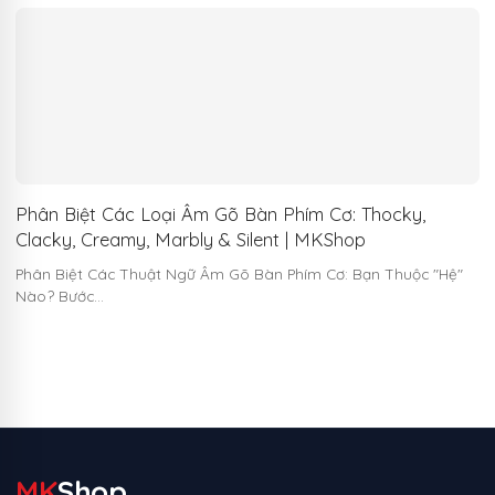
Phân Biệt Các Loại Âm Gõ Bàn Phím Cơ: Thocky,
Clacky, Creamy, Marbly & Silent | MKShop
Phân Biệt Các Thuật Ngữ Âm Gõ Bàn Phím Cơ: Bạn Thuộc "Hệ"
Nào? Bước…
MK
Shop