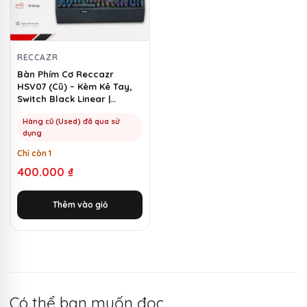
RECCAZR
Bàn Phím Cơ Reccazr
HSV07 (Cũ) – Kèm Kê Tay,
Switch Black Linear |
MKShop
Hàng cũ (Used) đã qua sử
dụng
Chỉ còn 1
400.000
₫
Thêm vào giỏ
Có thể bạn muốn đọc