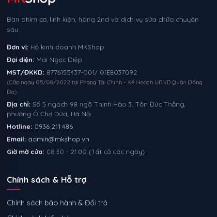
Bàn phím cơ, linh kiện, hàng 2nd và dịch vụ sửa chữa chuyên
sâu.
Đơn vị:
Hộ kinh doanh MKShop
Đại diện:
Mai Ngọc Điệp
MST/ĐKKD:
8776155437-001/ 01E8037092
(Cấp ngày 05/08/2022 tại Phòng Tài Chính - Kế Hoạch UBND Quận Đống
Đa)
Địa chỉ:
Số 5 ngách 98 ngõ Thịnh Hào 3, Tôn Đức Thắng,
phường Ô Chợ Dừa, Hà Nội
Hotline:
0936 211 486
Email:
admin@mkshop.vn
Giờ mở cửa:
08:30 - 21:00 (Tất cả các ngày)
Chính sách & Hỗ trợ
Chính sách bảo hành & Đổi trả