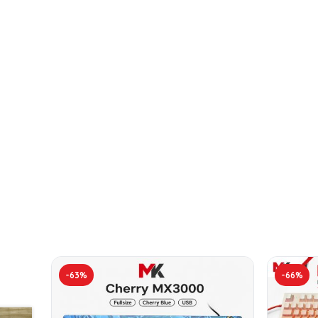
-63%
-66%