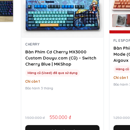
FL ESPO
CHERRY
Bàn Phí
Bàn Phím Cơ Cherry MX3000
Mode (C
Custom Douyu.com (Cũ) – Switch
Aigoux 
Cherry Blue | MKShop
Hàng cũ 
Hàng cũ (Used) đã qua sử dụng
Chỉ còn 1
Chỉ còn 1
Bảo hành 
Bảo hành 3 tháng
Giá
Giá
Giá
Giá
550.000
₫
1.500.000
₫
1.250.00
gốc
hiện
gốc
hiện