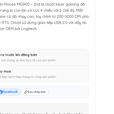
tx Mouse MG900 – 2nd là chuột laser gaming đã
rang bị con lăn vô cực 4 chiều với 2 chế độ. Mắt
ine có độ nhạy cao, tùy chỉnh từ 200-5000 DPI, phù
RTS. Chuột sử dụng giao tiếp USB 2.0 với dây dù
ợc OEM bởi Logitech.
tra trước khi đăng bán
 tình trạng và ảnh thực tế của sản phẩm.
au mua
à bảo hành theo thông tin từng sản phẩm.
Facebook
Sao chép link