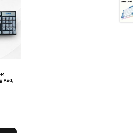
4M
ry Red,