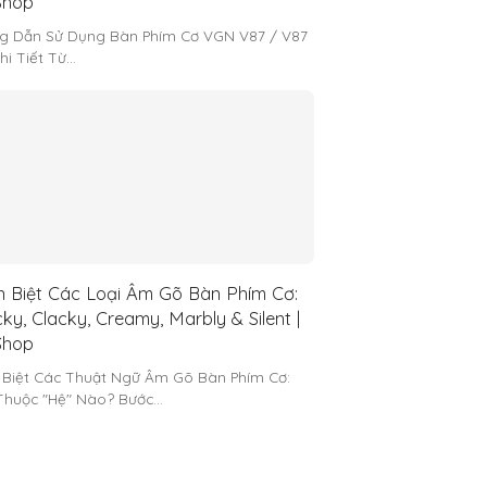
hop
g Dẫn Sử Dụng Bàn Phím Cơ VGN V87 / V87
hi Tiết Từ…
 Biệt Các Loại Âm Gõ Bàn Phím Cơ:
ky, Clacky, Creamy, Marbly & Silent |
hop
 Biệt Các Thuật Ngữ Âm Gõ Bàn Phím Cơ:
Thuộc "Hệ" Nào? Bước…