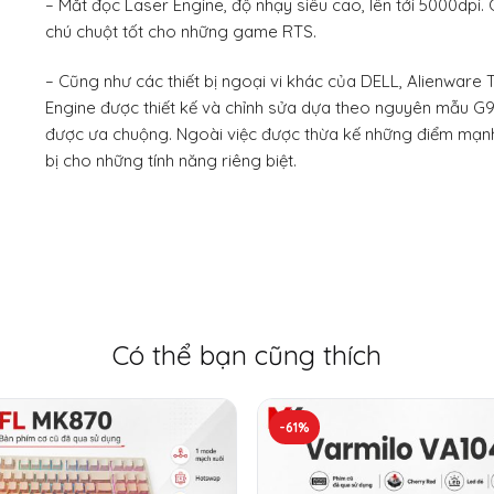
– Mắt đọc Laser Engine, độ nhạy siêu cao, lên tới 5000dpi.
chú chuột tốt cho những game RTS.
– Cũng như các thiết bị ngoại vi khác của DELL, Alienware
Engine được thiết kế và chỉnh sửa dựa theo nguyên mẫu G
được ưa chuộng. Ngoài việc được thừa kế những điểm mạnh
bị cho những tính năng riêng biệt.
Có thể bạn cũng thích
-61%