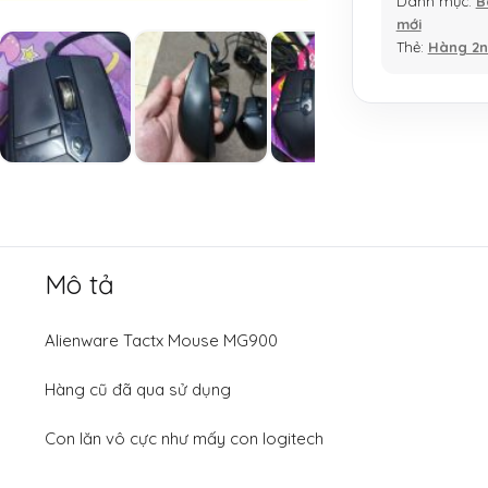
Danh mục:
B
mới
Thẻ:
Hàng 2
Mô tả
Alienware Tactx Mouse MG900
Hàng cũ đã qua sử dụng
Con lăn vô cực như mấy con logitech