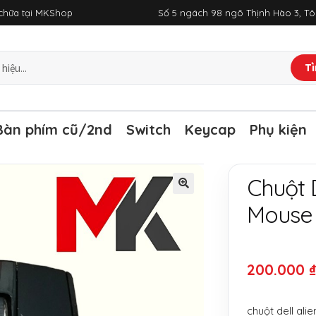
a chữa tại MKShop
Số 5 ngách 98 ngõ Thịnh Hào 3, T
Tì
Bàn phím cũ/2nd
Switch
Keycap
Phụ kiện
Chuột 
Mouse
200.000
chuột dell al