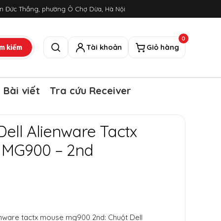
ôn Đức Thắng, phường Ô Chợ Dừa, Hà Nội
0
m kiếm
Tài khoản
Giỏ hàng
Tìm kiếm
Bài viết
Tra cứu Receiver
Dell Alienware Tactx
 MG900 – 2nd
₫
ienware tactx mouse mg900 2nd: Chuột Dell