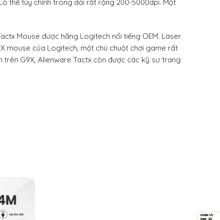
 Có thể tùy chỉnh trong dải rất rộng 200-5000dpi. Một
 Tactx Mouse được hãng Logitech nổi tiếng OEM. Laser
9X mouse của Logitech, một chú chuột chơi game rất
 trên G9X, Alienware Tactx còn được các kỹ sư trang