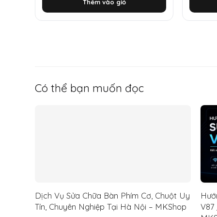
Thêm vào giỏ
là:
tại
là:
tại
1.500.000 ₫.
là:
1.250.0
là:
550.000 ₫.
430.00
Có thể bạn muốn đọc
Dịch Vụ Sửa Chữa Bàn Phím Cơ, Chuột Uy
Hướ
Tín, Chuyên Nghiệp Tại Hà Nội – MKShop
V87 