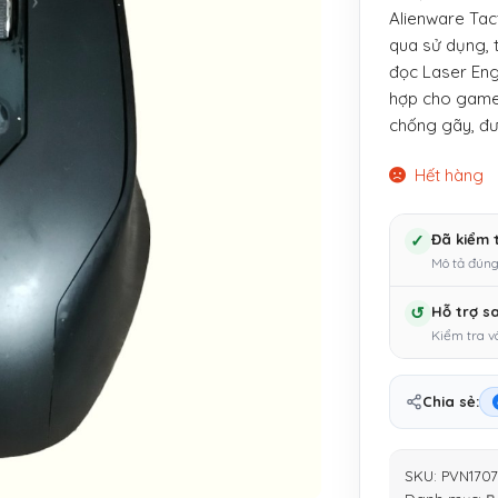
Alienware Tac
qua sử dụng, t
đọc Laser Eng
hợp cho game 
chống gãy, đư
Hết hàng
✓
Đã kiểm 
Mô tả đúng
↺
Hỗ trợ s
Kiểm tra v
Chia sẻ:
SKU:
PVN1707