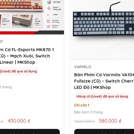
RT
m Cơ FL-Esports MK870 1
ũ) – Mạch Xuôi, Switch
Linear | MKShop
VARMILO
(Used) đã qua sử dụng
Bàn Phím Cơ Varmilo VA10
Fullsize (Cũ) – Switch Cher
LED Đỏ | MKShop
3 tháng
Hàng cũ (Used) đã qua sử dụng
Chỉ còn 1
Bảo hành 3 tháng
Giá
Giá
430.000
₫
580.000
₫
0
₫
1.500.000
₫
gốc
hiện