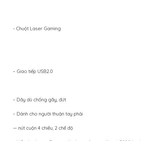
​- Chuột Laser Gaming
– Giao tiếp USB2.0
– Dây dù chống gãy, đứt
– Dành cho người thuận tay phải
— nút cuộn 4 chiều, 2 chế độ