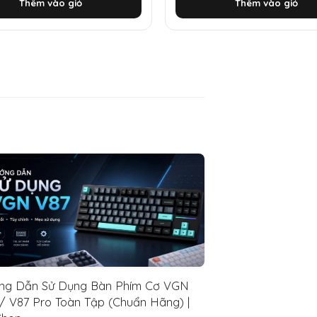
Thêm vào giỏ
Thêm vào giỏ
là:
tại
00 ₫.
1.500.000 ₫.
là:
0 ₫.
580.000 ₫.
ng Dẫn Sử Dụng Bàn Phím Cơ VGN
/ V87 Pro Toàn Tập (Chuẩn Hãng) |