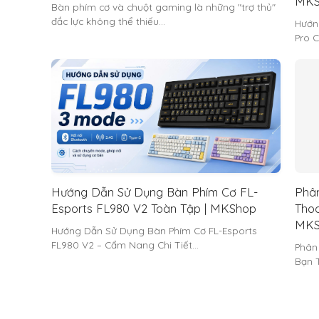
MKS
Bàn phím cơ và chuột gaming là những "trợ thủ"
đắc lực không thể thiếu…
Hướn
Pro C
Hướng Dẫn Sử Dụng Bàn Phím Cơ FL-
Phân
Esports FL980 V2 Toàn Tập | MKShop
Thoc
MKS
Hướng Dẫn Sử Dụng Bàn Phím Cơ FL-Esports
FL980 V2 – Cẩm Nang Chi Tiết…
Phân
Bạn 