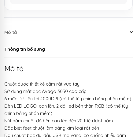
Mô tả
Thông tin bổ sung
Mô tả
Chuột được thiết kế cầm rất vừa tay.
Sử dụng mắt đọc Avago 3050 cao cấp.
6 mức DPI lên tới 4000DPI (có thể tùy chỉnh bằng phần mềm)
Đèn LED LOGO, con lăn, 2 dải led bên thân RGB (có thể tùy
chỉnh bằng phần mềm)
Nút bấm chuột độ bền cao lên đến 20 triệu lượt bấm
Đặc biệt feet chuột làm bằng kim loại rất bền
Dây chuột bọc dù, đầu USB mạ vàng, có chống nhiễu đảm