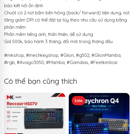
bảo kết nối ổn định
Chuột có 2 nút bấm bên hông (back/ forward) tiện dụng, nút
tăng giảm DPI có thể đặt lại tùy theo nhu cầu sử dụng bằng
phần mềm
Phần mềm tiếng anh, thân thiện, dễ sử dụng
Giá 500k, bảo hành 3 tháng, đổi mới trong tháng đầu
#mkshop, #mechkeyshop, #Glion, #g502, #GlionMamba,
#rgb, #Avago3050, #Mamba, #Gamdias, #Feetkimloai
Có thể bạn cũng thích
Sản
Sale
phẩm
này
có
nhiều
biến