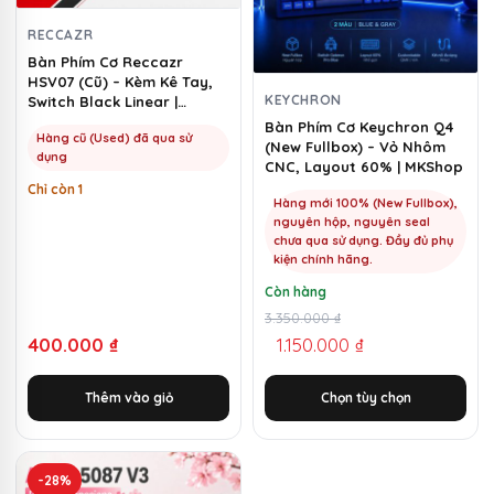
thể.
RECCAZR
Các
Bàn Phím Cơ Reccazr
tùy
HSV07 (Cũ) – Kèm Kê Tay,
chọn
KEYCHRON
Switch Black Linear |
MKShop
có
Bàn Phím Cơ Keychron Q4
Hàng cũ (Used) đã qua sử
(New Fullbox) – Vỏ Nhôm
thể
dụng
CNC, Layout 60% | MKShop
được
Chỉ còn 1
chọn
Hàng mới 100% (New Fullbox),
nguyên hộp, nguyên seal
trên
chưa qua sử dụng. Đầy đủ phụ
trang
kiện chính hãng.
sản
Còn hàng
phẩm
Giá
Giá
3.350.000
₫
400.000
₫
1.150.000
₫
gốc
hiện
là:
tại
Thêm vào giỏ
Chọn tùy chọn
3.350.000 ₫.
là:
1.150.000 ₫.
-28%