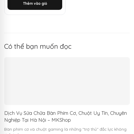
Thêm vào giỏ
1.500.000 ₫.
là:
1.080.000 ₫.
Có thể bạn muốn đọc
Dịch Vụ Sửa Chữa Bàn Phím Cơ, Chuột Uy Tín, Chuyên
Nghiệp Tại Hà Nội – MKShop
Bàn phím cơ và chuột gaming là những "trợ thủ" đắc lực không