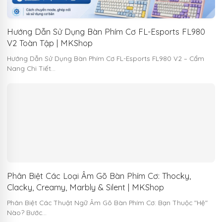
Hướng Dẫn Sử Dụng Bàn Phím Cơ FL-Esports FL980
V2 Toàn Tập | MKShop
Hướng Dẫn Sử Dụng Bàn Phím Cơ FL-Esports FL980 V2 – Cẩm
Nang Chi Tiết…
Phân Biệt Các Loại Âm Gõ Bàn Phím Cơ: Thocky,
Clacky, Creamy, Marbly & Silent | MKShop
Phân Biệt Các Thuật Ngữ Âm Gõ Bàn Phím Cơ: Bạn Thuộc "Hệ"
Nào? Bước…