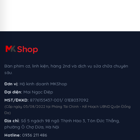
Shop
Bàn phím cơ, linh kiện, hàng 2nd và dịch vụ sửa chữa chuyên
sâu.
Đơn vị:
Hộ kinh doanh MKShop
Đại diện:
Mai Ngọc Điệp
MST/ĐKKD:
8776155437-001/ 01E8037092
(Cấp ngày 05/08/2022 tại Phòng Tài Chính - Kế Hoạch UBND Quận Đống
Đa)
Địa chỉ:
Số 5 ngách 98 ngõ Thịnh Hào 3, Tôn Đức Thắng,
phường Ô Chợ Dừa, Hà Nội
Hotline:
0936 211 486