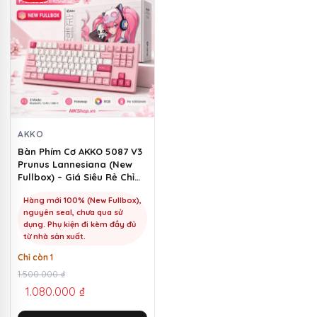
AKKO
Bàn Phím Cơ AKKO 5087 V3
Prunus Lannesiana (New
Fullbox) – Giá Siêu Rẻ Chỉ
1100k | MKShop
Hàng mới 100% (New Fullbox),
nguyên seal, chưa qua sử
dụng. Phụ kiện đi kèm đầy đủ
từ nhà sản xuất.
Chỉ còn 1
Giá
Giá
1.500.000
₫
1.080.000
₫
gốc
hiện
là:
tại