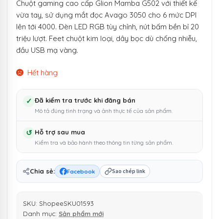
Chuột gaming cao cấp Glion Mamba G502 với thiết kế
vừa tay, sử dụng mắt đọc Avago 3050 cho 6 mức DPI
lên tới 4000. Đèn LED RGB tùy chỉnh, nút bấm bền bỉ 20
triệu lượt. Feet chuột kim loại, dây bọc dù chống nhiễu,
đầu USB mạ vàng.
Hết hàng
✓
Đã kiểm tra trước khi đăng bán
Mô tả đúng tình trạng và ảnh thực tế của sản phẩm.
↺
Hỗ trợ sau mua
Kiểm tra và bảo hành theo thông tin từng sản phẩm.
Chia sẻ:
Facebook
Sao chép link
SKU:
ShopeeSKU01593
Danh mục:
Sản phẩm mới